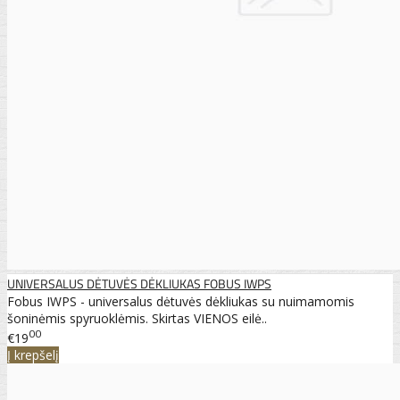
UNIVERSALUS DĖTUVĖS DĖKLIUKAS FOBUS IWPS
Fobus IWPS - universalus dėtuvės dėkliukas su nuimamomis
šoninėmis spyruoklėmis. Skirtas VIENOS eilė..
00
€19
Į krepšelį