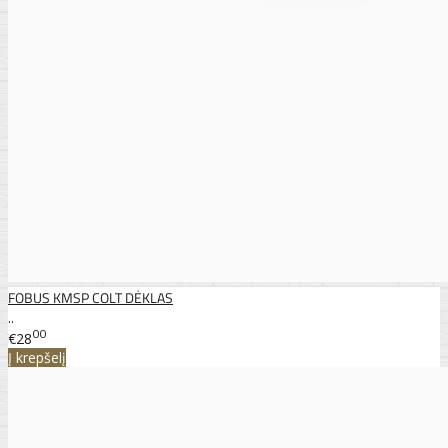
FOBUS KMSP COLT DĖKLAS
..
00
€28
Į krepšelį