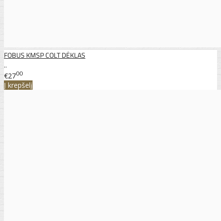
FOBUS KMSP COLT DĖKLAS
..
00
€27
Į krepšelį