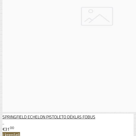
SPRINGFIELD ECHELON PISTOLETO DĖKLAS FOBUS
..
00
€31
Į krepšelį