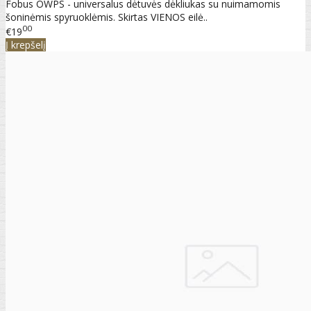
Fobus OWPS - universalus dėtuvės dėkliukas su nuimamomis
šoninėmis spyruoklėmis. Skirtas VIENOS eilė..
00
€19
Į krepšelį