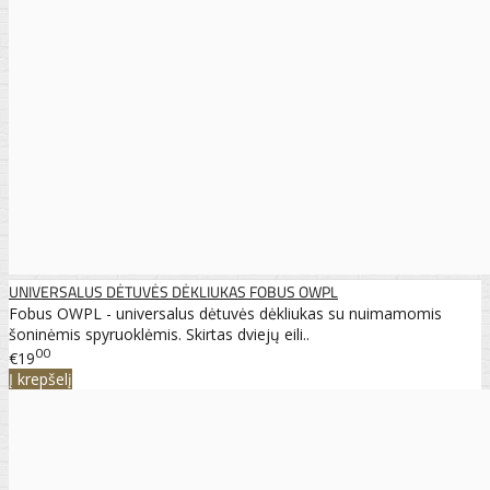
UNIVERSALUS DĖTUVĖS DĖKLIUKAS FOBUS OWPL
Fobus OWPL - universalus dėtuvės dėkliukas su nuimamomis
šoninėmis spyruoklėmis. Skirtas dviejų eili..
00
€19
Į krepšelį