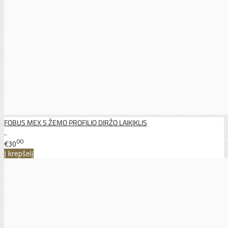
FOBUS MEX S ŽEMO PROFILIO DIRŽO LAIKIKLIS
..
00
€30
Į krepšelį