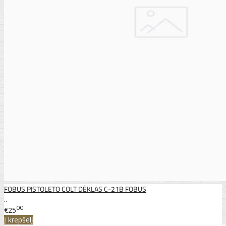
FOBUS PISTOLETO COLT DĖKLAS C-21B FOBUS
..
00
€25
Į krepšelį