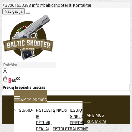
+37061633388
info@balticshooter.lt
Kontaktai
Navigacija
00
€0
0
Prekių krepšelis tuščias!
VISOS PREKĖS
GUARD
PISTOLETŲ
GINKLAI
ILGŲJŲ
APIE MUS
IR
GINKLŲ
KONTAKTAI
DĖTUVIŲ
PRIEDAI
DĖKLAI
PISTOLETŲ
BALISTINĖ