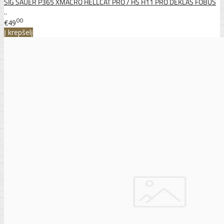
SIG SAUER P365 XMACRO HELLCAT PRO / HS H11 PRO DĖKLAS FOBUS
..
00
€49
Į krepšelį