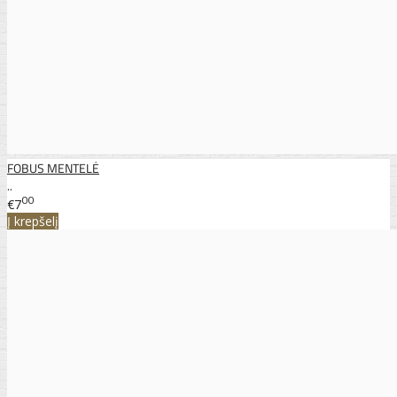
FOBUS MENTELĖ
..
00
€7
Į krepšelį