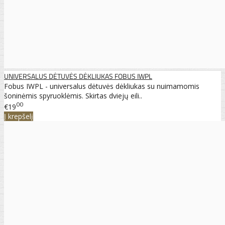
UNIVERSALUS DĖTUVĖS DĖKLIUKAS FOBUS IWPL
Fobus IWPL - universalus dėtuvės dėkliukas su nuimamomis
šoninėmis spyruoklėmis. Skirtas dviejų eili..
00
€19
Į krepšelį