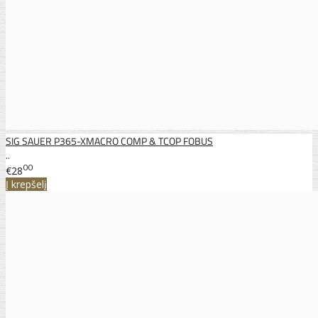
SIG SAUER P365-XMACRO COMP & TCOP FOBUS
..
00
€28
Į krepšelį