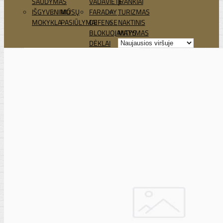
ŠAUDYMAS
VADAVIETĖ
ĮRANKIAI
IŠGYVENIMO
MŪSŲ
FARADAY
TURIZMAS
MOKYKLA
PASIŪLYMAI
DEFENSE
NAKTINIS
BLOKUOJANTYS
MATYMAS
DĖKLAI