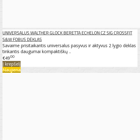
UNIVERSALUS WALTHER GLOCK BERETTA ECHELON CZ SIG CROSSFIT
S&W FOBUS DĖKLAS
Savaime prisitaikantis universalus pasyvus ir aktyvus 2 lygio dėklas
tinkantis daugumai kompaktiškų ..
00
€49
Į krepšelį
Naujiena