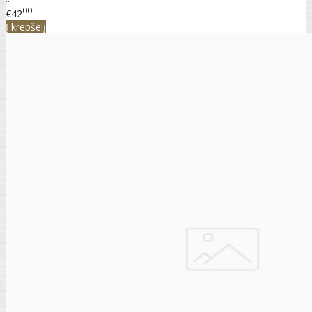
00
€42
Į krepšelį