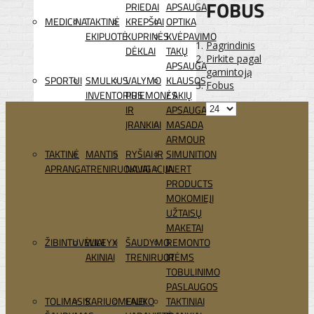
FOBUS
PRIEDAI
APSAUGA
MEDICINA
TAKTINĖ
KREPŠIAI
OPTIKA
EKIPUOTĖ
KUPRINĖS
KVĖPAVIMO
Pagrindinis
DĖKLAI
TAKŲ
Pirkite pagal
APSAUGA
gamintoją
SPORTUI
SMULKUS
VALYMO
KLAUSOS
Fobus
INVENTORIUS
PRIEMONĖS
/ AKIŲ
IR
APSAUGA
ĮRANKIAI
MASADA
ARMOUR
TAKTINĖ
MANTIS
RYŠIAI IR
SIMUNITION
APRANGA
TRENIRUOKLIAI
NAVIGACIJA
INERT
PRODUCTS
MOKOMIEJI
UŽTAISŲ
MAKETAI
ŽIBINTUVĖLIAI
WILEYX
ŠAUDYMO
REMONTO
AKINIAI
TRENIRUOTĖMS
IR
TOBULINIMO
PASLAUGOS
TOLIMASIS
KARIUOMENEI
LAUKO
TAKTINIAI