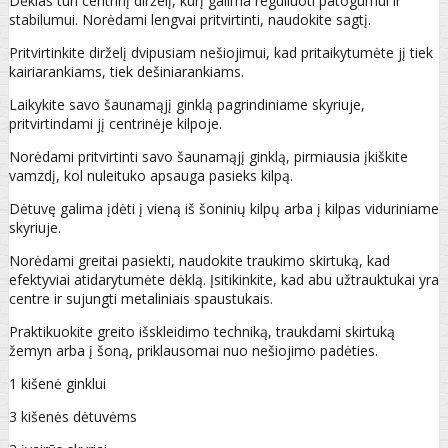
Dėklas turi centrinį dirželį, kurį galima reguliuoti patogumui ir
stabilumui. Norėdami lengvai pritvirtinti, naudokite sagtį.
Pritvirtinkite dirželį dvipusiam nešiojimui, kad pritaikytumėte jį tiek
kairiarankiams, tiek dešiniarankiams.
Laikykite savo šaunamąjį ginklą pagrindiniame skyriuje,
pritvirtindami jį centrinėje kilpoje.
Norėdami pritvirtinti savo šaunamąjį ginklą, pirmiausia įkiškite
vamzdį, kol nuleituko apsauga pasieks kilpą.
Dėtuvę galima įdėti į vieną iš šoninių kilpų arba į kilpas viduriniame
skyriuje.
Norėdami greitai pasiekti, naudokite traukimo skirtuką, kad
efektyviai atidarytumėte dėklą. Įsitikinkite, kad abu užtrauktukai yra
centre ir sujungti metaliniais spaustukais.
Praktikuokite greito išskleidimo techniką, traukdami skirtuką
žemyn arba į šoną, priklausomai nuo nešiojimo padėties.
1 kišenė ginklui
3 kišenės dėtuvėms