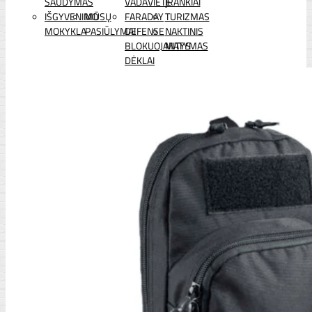
ŠAUDYMAS
VADAVIETĖ
ĮRANKIAI
IŠGYVENIMO
MŪSŲ
FARADAY
TURIZMAS
MOKYKLA
PASIŪLYMAI
DEFENSE
NAKTINIS
BLOKUOJANTYS
MATYMAS
DĖKLAI