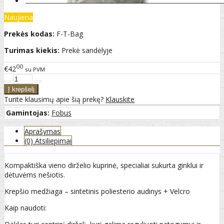
Naujiena
Prekės kodas:
F-T-Bag
Turimas kiekis:
Prekė sandėlyje
00
€42
su PVM
Turite klausimų apie šią prekę?
Klauskite
Gamintojas:
Fobus
Aprašymas
(0) Atsiliepimai
Kompaktiška vieno dirželio kuprinė, specialiai sukurta ginklui ir
dėtuvėms nešiotis.
Krepšio medžiaga – sintetinis poliesterio audinys + Velcro
Kaip naudoti: