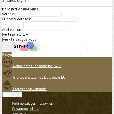
3 įvairūs skyriai
Parašyti atsiliepimą
Vardas:
El. pašto adresas:
Atsiliepimas:
Įvertinimas:
Įveskite saugos kodą:
Rašyti
Nemokamos konsultacijos 24/7
Greitas pristatymas Lietuvoje ir EU
Profesionalų komanda
Informacija
Pirkimo sąlygos ir taisyklės
Privatumo politika
Apie mus