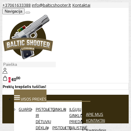
+37061633388
info@balticshooter.lt
Kontaktai
Navigacija
00
€0
0
Prekių krepšelis tuščias!
VISOS PREKĖS
GUARD
PISTOLETŲ
GINKLAI
ILGŲJŲ
APIE MUS
IR
GINKLŲ
KONTAKTAI
DĖTUVIŲ
PRIEDAI
DĖKLAI
PISTOLETŲ
BALISTINĖ
Pagrindinis