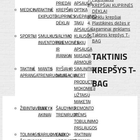
PRIEDAI
APSAUGA
KREPŠIAI KUPRINĖS
MEDICINA
TAKTINĖ
KREPŠIAI
OPTIKA
DĖKLAI
EKIPUOTĖ
KUPRINĖS
KVĖPAVIMO
Ginklų krepšiai
DĖKLAI
TAKŲ
Plastikinės dėžės ir
APSAUGA
lagaminai ginklams
Taktinis krepšys T-
SPORTUI
SMULKUS
VALYMO
KLAUSOS
BAG
INVENTORIUS
PRIEMONĖS
/ AKIŲ
IR
APSAUGA
TAKTINIS
ĮRANKIAI
MASADA
ARMOUR
KREPŠYS T-
TAKTINĖ
MANTIS
RYŠIAI IR
SIMUNITION
APRANGA
TRENIRUOKLIAI
NAVIGACIJA
INERT
BAG
PRODUCTS
MOKOMIEJI
UŽTAISŲ
MAKETAI
ŽIBINTUVĖLIAI
WILEYX
ŠAUDYMO
REMONTO
AKINIAI
TRENIRUOTĖMS
IR
TOBULINIMO
PASLAUGOS
TOLIMASIS
KARIUOMENEI
LAUKO
TAKTINIAI