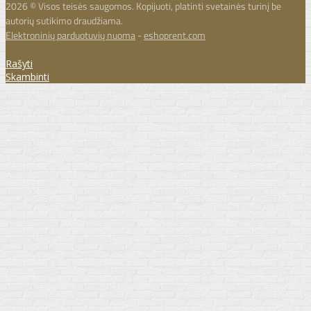
2026 © Visos teisės saugomos. Kopijuoti, platinti svetainės turinį be
autorių sutikimo draudžiama.
Elektroninių parduotuvių nuoma
-
eshoprent.com
Rašyti
Skambinti