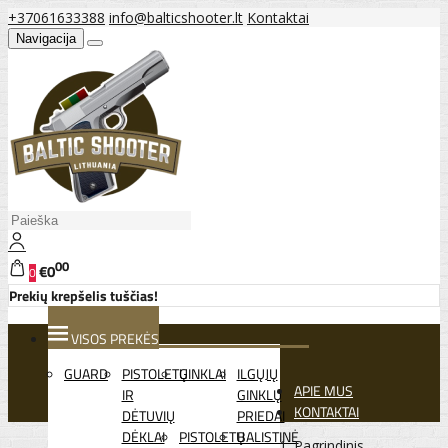
+37061633388
info@balticshooter.lt
Kontaktai
Navigacija
00
€0
0
Prekių krepšelis tuščias!
VISOS PREKĖS
GUARD
PISTOLETŲ
GINKLAI
ILGŲJŲ
APIE MUS
IR
GINKLŲ
KONTAKTAI
DĖTUVIŲ
PRIEDAI
DĖKLAI
PISTOLETŲ
BALISTINĖ
Pagrindinis