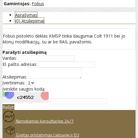
Gamintojas:
Fobus
Aprašymas
(0) Atsiliepimai
Fobus pistoleto dėklas KMSP tinka daugumai Colt 1911 bei jo
klonų modifikacijų, su ar be RAIL pavažomis.
Parašyti atsiliepimą
Vardas:
El. pašto adresas:
Atsiliepimas:
Įvertinimas:
Įveskite saugos kodą:
Rašyti
Nemokamos konsultacijos 24/7
Greitas pristatymas Lietuvoje ir EU