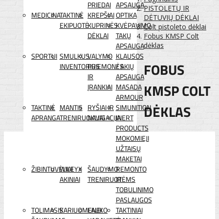
PRIEDAI
APSAUGA
PISTOLETŲ IR
MEDICINA
TAKTINĖ
KREPŠIAI
OPTIKA
DĖTUVIŲ DĖKLAI
EKIPUOTĖ
KUPRINĖS
KVĖPAVIMO
Colt pistoleto dėklai
DĖKLAI
TAKŲ
Fobus KMSP Colt
APSAUGA
dėklas
SPORTUI
SMULKUS
VALYMO
KLAUSOS
FOBUS
INVENTORIUS
PRIEMONĖS
/ AKIŲ
IR
APSAUGA
KMSP COLT
ĮRANKIAI
MASADA
ARMOUR
DĖKLAS
TAKTINĖ
MANTIS
RYŠIAI IR
SIMUNITION
APRANGA
TRENIRUOKLIAI
NAVIGACIJA
INERT
PRODUCTS
MOKOMIEJI
UŽTAISŲ
MAKETAI
ŽIBINTUVĖLIAI
WILEYX
ŠAUDYMO
REMONTO
AKINIAI
TRENIRUOTĖMS
IR
TOBULINIMO
PASLAUGOS
TOLIMASIS
KARIUOMENEI
LAUKO
TAKTINIAI