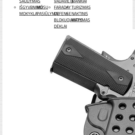
ŠAUDYMAS
VADAVIETĖ
ĮRANKIAI
IŠGYVENIMO
MŪSŲ
FARADAY
TURIZMAS
MOKYKLA
PASIŪLYMAI
DEFENSE
NAKTINIS
BLOKUOJANTYS
MATYMAS
DĖKLAI