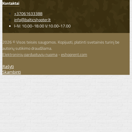
Kontaktai
+37061633388
info@balticshooter.lt
I-IV: 10.00-18.00 V:10.00-17.00
2026 © Visos teisės saugomos. Kopijuoti, platinti svetainės turinį be
autorių sutikimo draudžiama.
Elektroninių parduotuvių nuoma
-
eshoprent.com
Rašyti
Skambinti