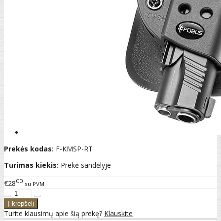
Prekės kodas:
F-KMSP-RT
Turimas kiekis:
Prekė sandėlyje
00
€28
su PVM
Turite klausimų apie šią prekę?
Klauskite