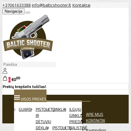
+37061633388
info@balticshooter.lt
Kontaktai
Navigacija
00
€0
0
Prekių krepšelis tuščias!
VISOS PREKĖS
GUARD
PISTOLETŲ
GINKLAI
ILGŲJŲ
APIE MUS
IR
GINKLŲ
KONTAKTAI
DĖTUVIŲ
PRIEDAI
DĖKLAI
PISTOLETŲ
BALISTINĖ
Pagrindinis