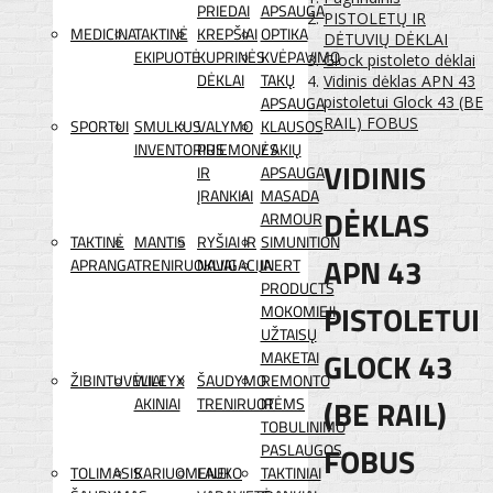
PRIEDAI
APSAUGA
PISTOLETŲ IR
MEDICINA
TAKTINĖ
KREPŠIAI
OPTIKA
DĖTUVIŲ DĖKLAI
EKIPUOTĖ
KUPRINĖS
KVĖPAVIMO
Glock pistoleto dėklai
DĖKLAI
TAKŲ
Vidinis dėklas APN 43
APSAUGA
pistoletui Glock 43 (BE
RAIL) FOBUS
SPORTUI
SMULKUS
VALYMO
KLAUSOS
INVENTORIUS
PRIEMONĖS
/ AKIŲ
VIDINIS
IR
APSAUGA
ĮRANKIAI
MASADA
DĖKLAS
ARMOUR
TAKTINĖ
MANTIS
RYŠIAI IR
SIMUNITION
APN 43
APRANGA
TRENIRUOKLIAI
NAVIGACIJA
INERT
PRODUCTS
PISTOLETUI
MOKOMIEJI
UŽTAISŲ
GLOCK 43
MAKETAI
ŽIBINTUVĖLIAI
WILEYX
ŠAUDYMO
REMONTO
(BE RAIL)
AKINIAI
TRENIRUOTĖMS
IR
TOBULINIMO
FOBUS
PASLAUGOS
TOLIMASIS
KARIUOMENEI
LAUKO
TAKTINIAI