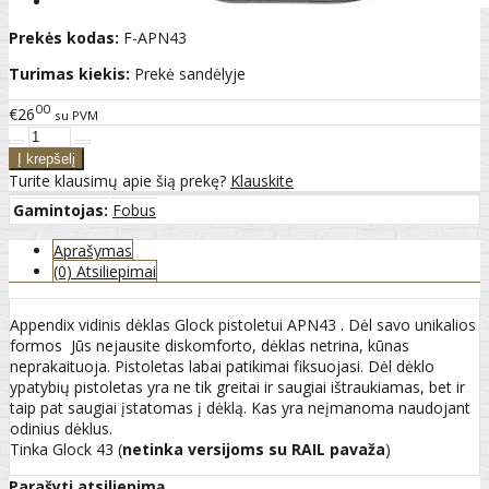
Prekės kodas:
F-APN43
Turimas kiekis:
Prekė sandėlyje
00
€26
su PVM
Turite klausimų apie šią prekę?
Klauskite
Gamintojas:
Fobus
Aprašymas
(0) Atsiliepimai
Appendix vidinis dėklas Glock pistoletui APN43 . Dėl savo unikalios
formos Jūs nejausite diskomforto, dėklas netrina, kūnas
neprakaituoja. Pistoletas labai patikimai fiksuojasi. Dėl dėklo
ypatybių pistoletas yra ne tik greitai ir saugiai ištraukiamas, bet ir
taip pat saugiai įstatomas į dėklą. Kas yra neįmanoma naudojant
odinius dėklus.
Tinka Glock 43 (
netinka versijoms su RAIL pavaža
)
Parašyti atsiliepimą