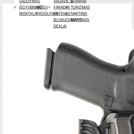
ŠAUDYMAS
VADAVIETĖ
ĮRANKIAI
IŠGYVENIMO
MŪSŲ
FARADAY
TURIZMAS
MOKYKLA
PASIŪLYMAI
DEFENSE
NAKTINIS
BLOKUOJANTYS
MATYMAS
DĖKLAI