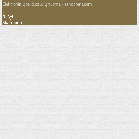
Elektroninių parduotuvių nuoma
-
eshoprent.com
Rašyti
Skambinti