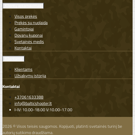
Klientų aptarnavimas
Visos prekės
Prekės su nuolaida
Gamintojai
Dovanų kuponai
Svetainės medis
Kontaktai
Klientams
Klientams
Užsakymų istorija
Kontaktai
+37061633388
info@balticshooter.lt
I-IV: 10.00-18.00 V:10.00-17.00
2026 © Visos teisės saugomos. Kopijuoti, platinti svetainės turinį be
autorių sutikimo draudžiama.