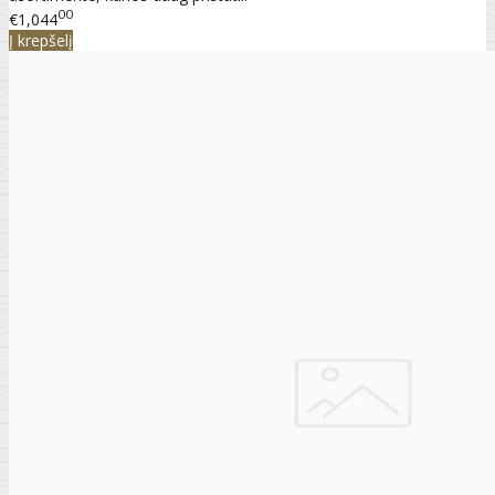
00
€1,044
Į krepšelį