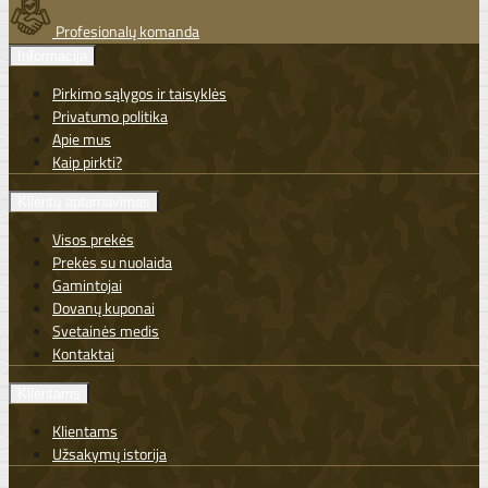
Profesionalų komanda
Informacija
Pirkimo sąlygos ir taisyklės
Privatumo politika
Apie mus
Kaip pirkti?
Klientų aptarnavimas
Visos prekės
Prekės su nuolaida
Gamintojai
Dovanų kuponai
Svetainės medis
Kontaktai
Klientams
Klientams
Užsakymų istorija