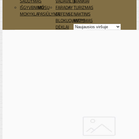
ŠAUDYMAS
VADAVIETĖ
ĮRANKIAI
IŠGYVENIMO
MŪSŲ
FARADAY
TURIZMAS
MOKYKLA
PASIŪLYMAI
DEFENSE
NAKTINIS
BLOKUOJANTYS
MATYMAS
DĖKLAI