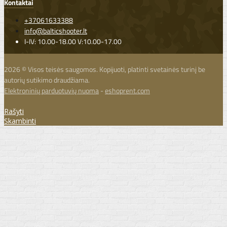
Kontaktai
+37061633388
info@balticshooter.lt
I-IV: 10.00-18.00 V:10.00-17.00
2026 © Visos teisės saugomos. Kopijuoti, platinti svetainės turinį be
autorių sutikimo draudžiama.
Elektroninių parduotuvių nuoma
-
eshoprent.com
Rašyti
Skambinti