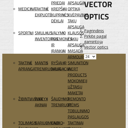
VECTOR
PRIEDAI
APSAUGA
MEDICINA
TAKTINĖ
KREPŠIAI
OPTIKA
OPTICS
EKIPUOTĖ
KUPRINĖS
KVĖPAVIMO
DĖKLAI
TAKŲ
APSAUGA
Pagrindinis
SPORTUI
SMULKUS
VALYMO
KLAUSOS
Pirkite pagal
INVENTORIUS
PRIEMONĖS
/ AKIŲ
gamintoją
IR
APSAUGA
Vector optics
ĮRANKIAI
MASADA
ARMOUR
TAKTINĖ
MANTIS
RYŠIAI IR
SIMUNITION
APRANGA
TRENIRUOKLIAI
NAVIGACIJA
INERT
PRODUCTS
MOKOMIEJI
UŽTAISŲ
MAKETAI
ŽIBINTUVĖLIAI
WILEYX
ŠAUDYMO
REMONTO
AKINIAI
TRENIRUOTĖMS
IR
TOBULINIMO
PASLAUGOS
TOLIMASIS
KARIUOMENEI
LAUKO
TAKTINIAI