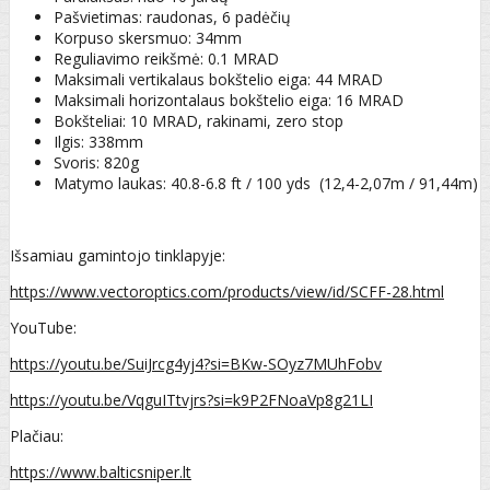
Pašvietimas: raudonas, 6 padėčių
Korpuso skersmuo: 34mm
Reguliavimo reikšmė: 0.1 MRAD
Maksimali vertikalaus bokštelio eiga: 44 MRAD
Maksimali horizontalaus bokštelio eiga: 16 MRAD
Bokšteliai: 10 MRAD, rakinami, zero stop
Ilgis: 338mm
Svoris: 820g
Matymo laukas: 40.8-6.8 ft / 100 yds (12,4-2,07m / 91,44m)
Išsamiau gamintojo tinklapyje:
https://www.vectoroptics.com/products/view/id/SCFF-28.html
YouTube:
https://youtu.be/SuiJrcg4yj4?si=BKw-SOyz7MUhFobv
https://youtu.be/VqguITtvjrs?si=k9P2FNoaVp8g21LI
Plačiau:
https://www.balticsniper.lt