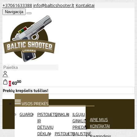
+37061633388
info@balticshooter.lt
Kontaktai
Navigacija
00
€0
0
Prekių krepšelis tuščias!
VISOS PREKĖS
GUARD
PISTOLETŲ
GINKLAI
ILGŲJŲ
APIE MUS
IR
GINKLŲ
KONTAKTAI
DĖTUVIŲ
PRIEDAI
DĖKLAI
PISTOLETŲ
BALISTINĖ
Pagrindinis