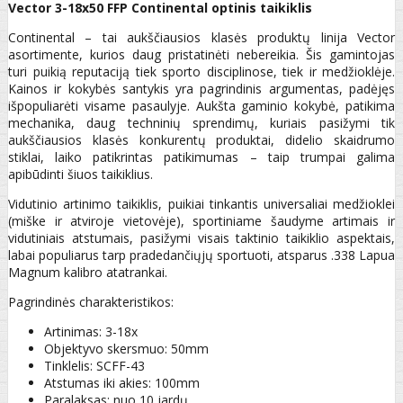
Vector 3-18x50 FFP Continental optinis taikiklis
Continental – tai aukščiausios klasės produktų linija Vector
asortimente, kurios daug pristatinėti nebereikia. Šis gamintojas
turi puikią reputaciją tiek sporto disciplinose, tiek ir medžioklėje.
Kainos ir kokybės santykis yra pagrindinis argumentas, padėjęs
išpopuliarėti visame pasaulyje. Aukšta gaminio kokybė, patikima
mechanika, daug techninių sprendimų, kuriais pasižymi tik
aukščiausios klasės konkurentų produktai, didelio skaidrumo
stiklai, laiko patikrintas patikimumas – taip trumpai galima
apibūdinti šiuos taikiklius.
Vidutinio artinimo taikiklis, puikiai tinkantis universaliai medžioklei
(miške ir atviroje vietovėje), sportiniame šaudyme artimais ir
vidutiniais atstumais, pasižymi visais taktinio taikiklio aspektais,
labai populiarus tarp pradedančiųjų sportuoti, atsparus .338 Lapua
Magnum kalibro atatrankai.
Pagrindinės charakteristikos:
Artinimas: 3-18x
Objektyvo skersmuo: 50mm
Tinklelis: SCFF-43
Atstumas iki akies: 100mm
Paralaksas: nuo 10 jardų