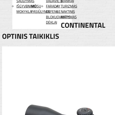
ŠAUDYMAS
VADAVIETĖ
ĮRANKIAI
IŠGYVENIMO
MŪSŲ
FARADAY
TURIZMAS
MOKYKLA
PASIŪLYMAI
DEFENSE
NAKTINIS
BLOKUOJANTYS
MATYMAS
DĖKLAI
CONTINENTAL
OPTINIS TAIKIKLIS