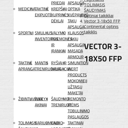
PRIEDAI
APSAUGA
TOLIMASIS
MEDICINA
TAKTINĖ
KREPŠIAI
OPTIKA
ŠAUDYMAS
EKIPUOTĖ
KUPRINĖS
KVĖPAVIMO
Optiniai taikikliai
DĖKLAI
TAKŲ
Vector 3-18x50 FFP
APSAUGA
Continental optinis
taikiklis
SPORTUI
SMULKUS
VALYMO
KLAUSOS
INVENTORIUS
PRIEMONĖS
/ AKIŲ
VECTOR 3-
IR
APSAUGA
ĮRANKIAI
MASADA
18X50 FFP
ARMOUR
TAKTINĖ
MANTIS
RYŠIAI IR
SIMUNITION
APRANGA
TRENIRUOKLIAI
NAVIGACIJA
INERT
PRODUCTS
MOKOMIEJI
UŽTAISŲ
MAKETAI
ŽIBINTUVĖLIAI
WILEYX
ŠAUDYMO
REMONTO
AKINIAI
TRENIRUOTĖMS
IR
TOBULINIMO
PASLAUGOS
TOLIMASIS
KARIUOMENEI
LAUKO
TAKTINIAI