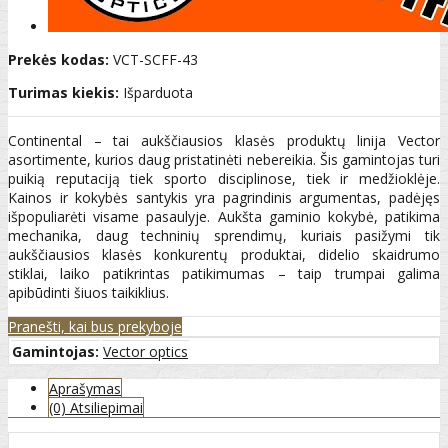
Prekės kodas:
VCT-SCFF-43
Turimas kiekis:
Išparduota
Continental – tai aukščiausios klasės produktų linija Vector
asortimente, kurios daug pristatinėti nebereikia. Šis gamintojas turi
puikią reputaciją tiek sporto disciplinose, tiek ir medžioklėje.
Kainos ir kokybės santykis yra pagrindinis argumentas, padėjęs
išpopuliarėti visame pasaulyje. Aukšta gaminio kokybė, patikima
mechanika, daug techninių sprendimų, kuriais pasižymi tik
aukščiausios klasės konkurentų produktai, didelio skaidrumo
stiklai, laiko patikrintas patikimumas – taip trumpai galima
apibūdinti šiuos taikiklius.
Pranešti, kai bus prekyboje
Gamintojas:
Vector optics
Aprašymas
(0) Atsiliepimai