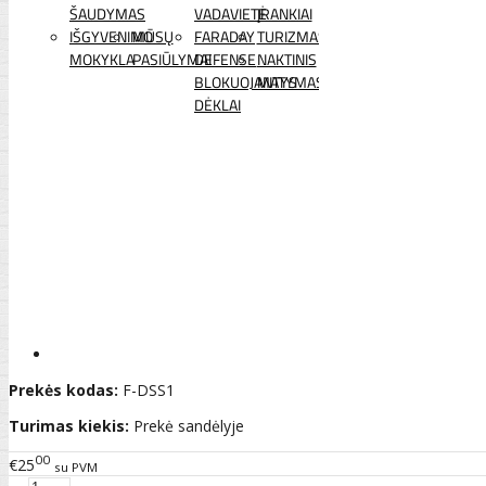
ŠAUDYMAS
VADAVIETĖ
ĮRANKIAI
IŠGYVENIMO
MŪSŲ
FARADAY
TURIZMAS
MOKYKLA
PASIŪLYMAI
DEFENSE
NAKTINIS
BLOKUOJANTYS
MATYMAS
DĖKLAI
Prekės kodas:
F-DSS1
Turimas kiekis:
Prekė sandėlyje
00
€25
su PVM