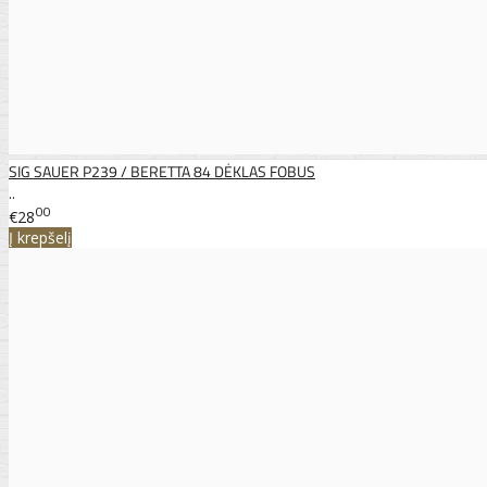
SIG SAUER P239 / BERETTA 84 DĖKLAS FOBUS
..
00
€28
Į krepšelį