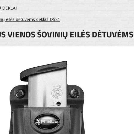
Ų DĖKLAI
inių eilės dėtuvėms dėklas DSS1
S VIENOS ŠOVINIŲ EILĖS DĖTUVĖMS