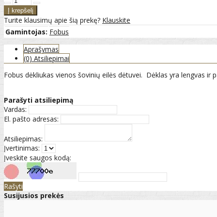
Turite klausimų apie šią prekę?
Klauskite
Gamintojas:
Fobus
Aprašymas
(0) Atsiliepimai
Fobus dėkliukas vienos šovinių eilės dėtuvei. Dėklas yra lengvas ir p
Parašyti atsiliepimą
Vardas:
El. pašto adresas:
Atsiliepimas:
Įvertinimas:
Įveskite saugos kodą:
Rašyti
Susijusios prekės