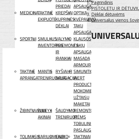
Pagrindinis
PRIEDAI
APSAUGA
PISTOLETŲ IR DĖTUVI
MEDICINA
TAKTINĖ
KREPŠIAI
OPTIKA
Dėklai dėtuvėms
EKIPUOTĖ
KUPRINĖS
KVĖPAVIMO
Universalus vienos šov
DĖKLAI
TAKŲ
UNIVERSALU
APSAUGA
SPORTUI
SMULKUS
VALYMO
KLAUSOS
INVENTORIUS
PRIEMONĖS
/ AKIŲ
IR
APSAUGA
ĮRANKIAI
MASADA
ARMOUR
TAKTINĖ
MANTIS
RYŠIAI IR
SIMUNITION
APRANGA
TRENIRUOKLIAI
NAVIGACIJA
INERT
PRODUCTS
MOKOMIEJI
UŽTAISŲ
MAKETAI
ŽIBINTUVĖLIAI
WILEYX
ŠAUDYMO
REMONTO
AKINIAI
TRENIRUOTĖMS
IR
TOBULINIMO
PASLAUGOS
TOLIMASIS
KARIUOMENEI
LAUKO
TAKTINIAI