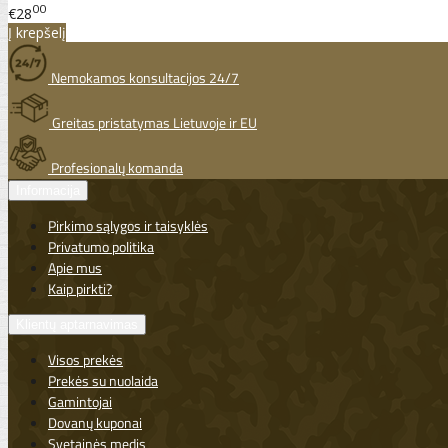
00
€28
Į krepšelį
Nemokamos konsultacijos 24/7
Greitas pristatymas Lietuvoje ir EU
Profesionalų komanda
Informacija
Pirkimo sąlygos ir taisyklės
Privatumo politika
Apie mus
Kaip pirkti?
Klientų aptarnavimas
Visos prekės
Prekės su nuolaida
Gamintojai
Dovanų kuponai
Svetainės medis