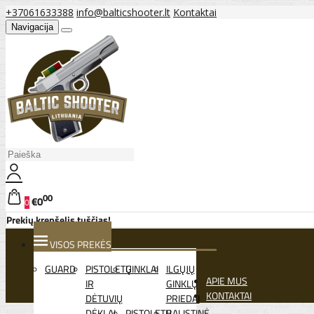
+37061633388
info@balticshooter.lt
Kontaktai
Navigacija
00
€0
0
Prekių krepšelis tuščias!
VISOS PREKĖS
GUARD
PISTOLETŲ
GINKLAI
ILGŲJŲ
APIE MUS
IR
GINKLŲ
KONTAKTAI
DĖTUVIŲ
PRIEDAI
DĖKLAI
PISTOLETŲ
BALISTINĖ