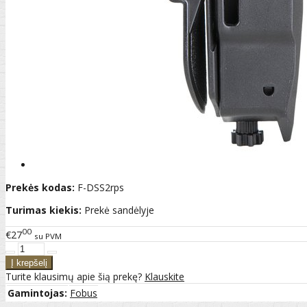
Prekės kodas:
F-DSS2rps
Turimas kiekis:
Prekė sandėlyje
00
€27
su PVM
Turite klausimų apie šią prekę?
Klauskite
Gamintojas:
Fobus