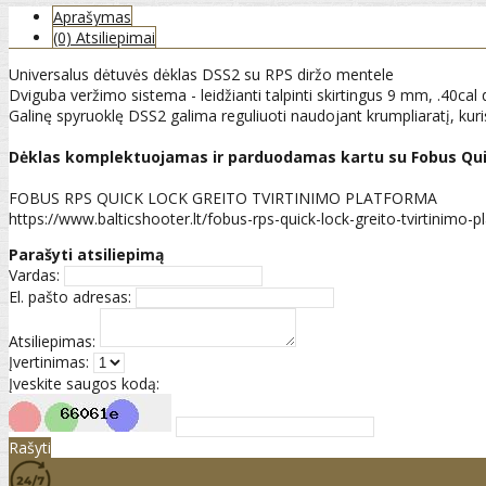
Aprašymas
(0) Atsiliepimai
Universalus dėtuvės dėklas DSS2 su RPS diržo mentele
Dviguba veržimo sistema - leidžianti talpinti skirtingus 9 mm, .40cal d
Galinę spyruoklę DSS2 galima reguliuoti naudojant krumpliaratį, kuris
Dėklas komplektuojamas ir parduodamas kartu su Fobus Qu
FOBUS RPS QUICK LOCK GREITO TVIRTINIMO PLATFORMA
https://www.balticshooter.lt/fobus-rps-quick-lock-greito-tvirtinim
Parašyti atsiliepimą
Vardas:
El. pašto adresas:
Atsiliepimas:
Įvertinimas:
Įveskite saugos kodą:
Rašyti