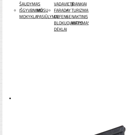
ŠAUDYMAS
VADAVIETĖ
ĮRANKIAI
IŠGYVENIMO
MŪSŲ
FARADAY
TURIZMAS
MOKYKLA
PASIŪLYMAI
DEFENSE
NAKTINIS
BLOKUOJANTYS
MATYMAS
DĖKLAI