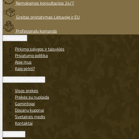
Nemokamos konsultacijos 24/7
Greitas pristatymas Lietuvoje ir EU
Profesionalų komanda
Informacija
Pirkimo sąlygos ir taisyklės
Privatumo politika
Apie mus
Kaip pirkti?
Klientų aptarnavimas
Visos prekės
Prekės su nuolaida
Gamintojai
Dovanų kuponai
Svetainės medis
Kontaktai
Klientams