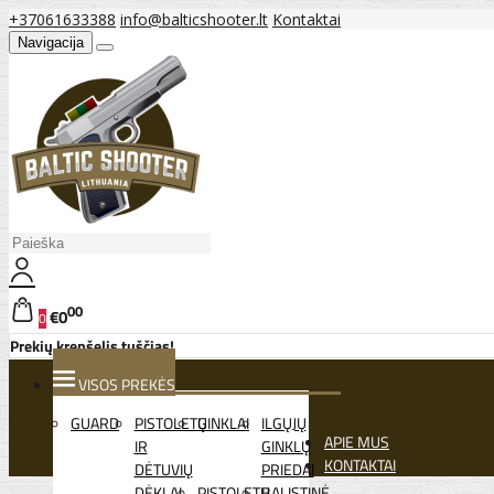
+37061633388
info@balticshooter.lt
Kontaktai
Navigacija
00
€0
0
Prekių krepšelis tuščias!
VISOS PREKĖS
GUARD
PISTOLETŲ
GINKLAI
ILGŲJŲ
APIE MUS
IR
GINKLŲ
KONTAKTAI
DĖTUVIŲ
PRIEDAI
DĖKLAI
PISTOLETŲ
BALISTINĖ