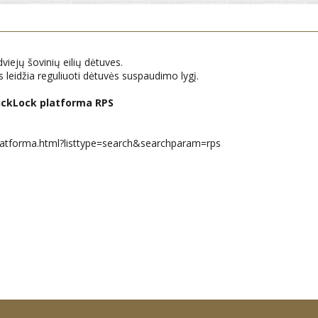
viejų šovinių eilių dėtuves.
 leidžia reguliuoti dėtuvės suspaudimo lygį.
ickLock platforma RPS
o-platforma.html?listtype=search&searchparam=rps