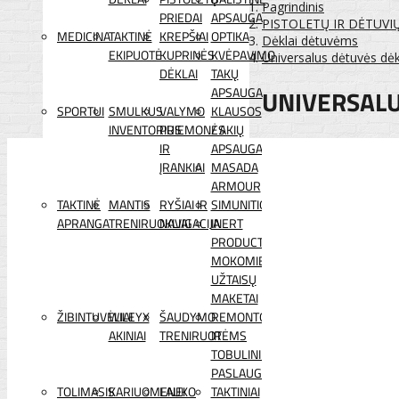
Pagrindinis
PRIEDAI
APSAUGA
PISTOLETŲ IR DĖTUVI
MEDICINA
TAKTINĖ
KREPŠIAI
OPTIKA
Dėklai dėtuvėms
EKIPUOTĖ
KUPRINĖS
KVĖPAVIMO
Universalus dėtuvės dė
DĖKLAI
TAKŲ
UNIVERSALU
APSAUGA
SPORTUI
SMULKUS
VALYMO
KLAUSOS
INVENTORIUS
PRIEMONĖS
/ AKIŲ
IR
APSAUGA
ĮRANKIAI
MASADA
ARMOUR
TAKTINĖ
MANTIS
RYŠIAI IR
SIMUNITION
APRANGA
TRENIRUOKLIAI
NAVIGACIJA
INERT
PRODUCTS
MOKOMIEJI
UŽTAISŲ
MAKETAI
ŽIBINTUVĖLIAI
WILEYX
ŠAUDYMO
REMONTO
AKINIAI
TRENIRUOTĖMS
IR
TOBULINIMO
PASLAUGOS
TOLIMASIS
KARIUOMENEI
LAUKO
TAKTINIAI