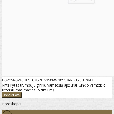
BOROSKOPAS TESLONG NTG150PW 10", STANDUS SU WI-FI
Pritaikytas trumpųjų ginklų vamzdžių apžiūrai. Ginklo vamzdžio
užterštumas mažina jo tikslumą..
Boroskopai