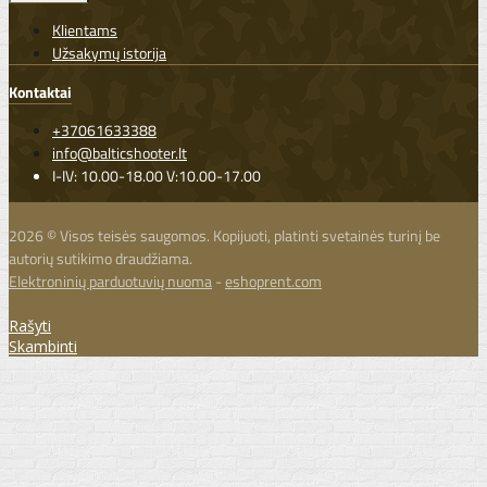
Klientams
Užsakymų istorija
Kontaktai
+37061633388
info@balticshooter.lt
I-IV: 10.00-18.00 V:10.00-17.00
2026 © Visos teisės saugomos. Kopijuoti, platinti svetainės turinį be
autorių sutikimo draudžiama.
Elektroninių parduotuvių nuoma
-
eshoprent.com
Rašyti
Skambinti