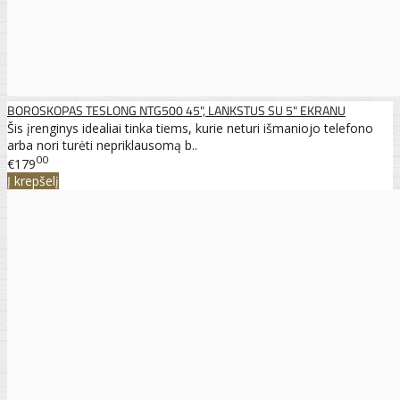
BOROSKOPAS TESLONG NTG500 45", LANKSTUS SU 5" EKRANU
Šis įrenginys idealiai tinka tiems, kurie neturi išmaniojo telefono
arba nori turėti nepriklausomą b..
00
€179
Į krepšelį