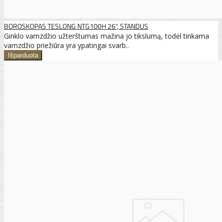
BOROSKOPAS TESLONG NTG100H 26", STANDUS
Ginklo vamzdžio užterštumas mažina jo tikslumą, todėl tinkama
vamzdžio priežiūra yra ypatingai svarb..