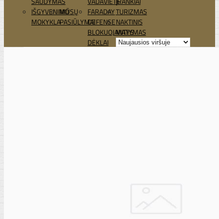
ŠAUDYMAS
VADAVIETĖ
ĮRANKIAI
IŠGYVENIMO
MŪSŲ
FARADAY
TURIZMAS
MOKYKLA
PASIŪLYMAI
DEFENSE
NAKTINIS
BLOKUOJANTYS
MATYMAS
DĖKLAI