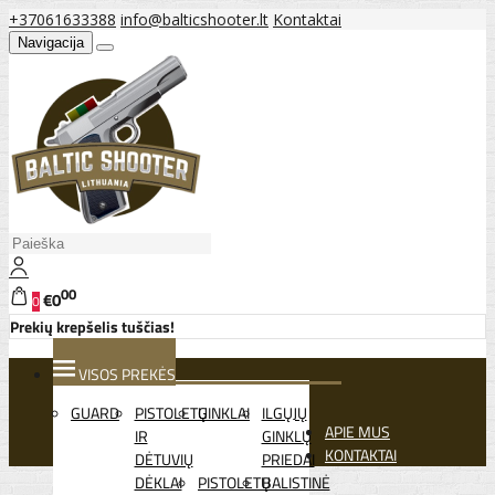
+37061633388
info@balticshooter.lt
Kontaktai
Navigacija
00
€0
0
Prekių krepšelis tuščias!
VISOS PREKĖS
GUARD
PISTOLETŲ
GINKLAI
ILGŲJŲ
APIE MUS
IR
GINKLŲ
KONTAKTAI
DĖTUVIŲ
PRIEDAI
DĖKLAI
PISTOLETŲ
BALISTINĖ