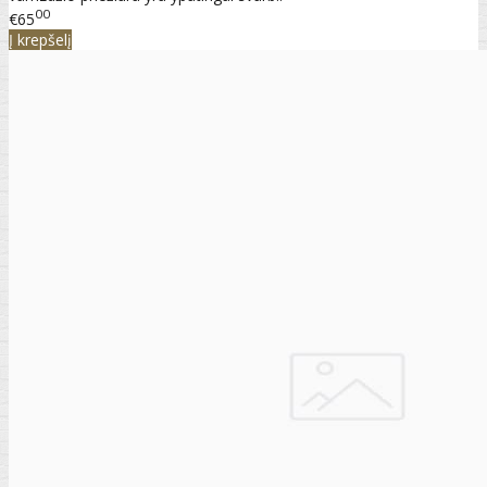
00
€65
Į krepšelį