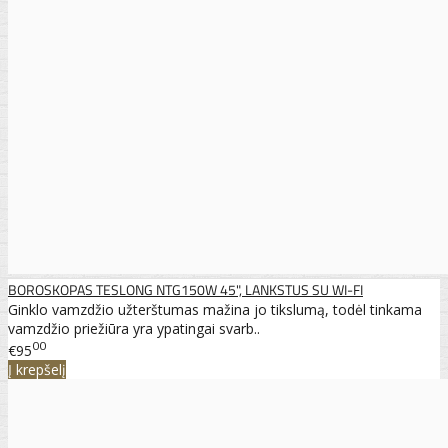
BOROSKOPAS TESLONG NTG150W 45", LANKSTUS SU WI-FI
Ginklo vamzdžio užterštumas mažina jo tikslumą, todėl tinkama
vamzdžio priežiūra yra ypatingai svarb..
00
€95
Į krepšelį