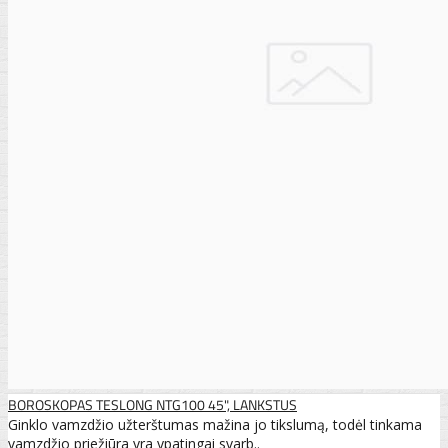
BOROSKOPAS TESLONG NTG100 45", LANKSTUS
Ginklo vamzdžio užterštumas mažina jo tikslumą, todėl tinkama
vamzdžio priežiūra yra ypatingai svarb..