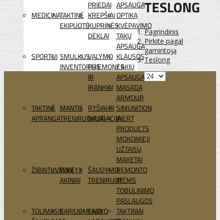
TESLONG
PRIEDAI
APSAUGA
MEDICINA
TAKTINĖ
KREPŠIAI
OPTIKA
EKIPUOTĖ
KUPRINĖS
KVĖPAVIMO
Pagrindinis
DĖKLAI
TAKŲ
Pirkite pagal
APSAUGA
gamintoją
SPORTUI
SMULKUS
VALYMO
KLAUSOS
Teslong
INVENTORIUS
PRIEMONĖS
/ AKIŲ
IR
APSAUGA
ĮRANKIAI
MASADA
ARMOUR
TAKTINĖ
MANTIS
RYŠIAI IR
SIMUNITION
APRANGA
TRENIRUOKLIAI
NAVIGACIJA
INERT
PRODUCTS
MOKOMIEJI
UŽTAISŲ
MAKETAI
ŽIBINTUVĖLIAI
WILEYX
ŠAUDYMO
REMONTO
AKINIAI
TRENIRUOTĖMS
IR
TOBULINIMO
PASLAUGOS
TOLIMASIS
KARIUOMENEI
LAUKO
TAKTINIAI