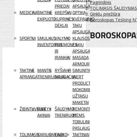
Pagrindinis
PRIEDAI
APSAUGA
TOLIMASIS ŠAUDYMAS
MEDICINA
TAKTINĖ
KREPŠIAI
OPTIKA
Ginklų priežiūra
EKIPUOTĖ
KUPRINĖS
KVĖPAVIMO
Boroskopas Teslong N
DĖKLAI
TAKŲ
BOROSKOPAS
APSAUGA
SPORTUI
SMULKUS
VALYMO
KLAUSOS
INVENTORIUS
PRIEMONĖS
/ AKIŲ
IR
APSAUGA
ĮRANKIAI
MASADA
ARMOUR
TAKTINĖ
MANTIS
RYŠIAI IR
SIMUNITION
APRANGA
TRENIRUOKLIAI
NAVIGACIJA
INERT
PRODUCTS
MOKOMIEJI
UŽTAISŲ
MAKETAI
ŽIBINTUVĖLIAI
WILEYX
ŠAUDYMO
REMONTO
AKINIAI
TRENIRUOTĖMS
IR
TOBULINIMO
PASLAUGOS
TOLIMASIS
KARIUOMENEI
LAUKO
TAKTINIAI