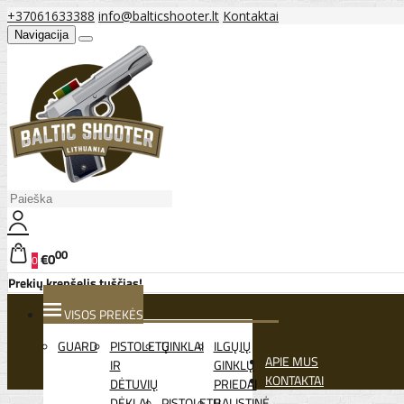
+37061633388
info@balticshooter.lt
Kontaktai
Navigacija
00
€0
0
Prekių krepšelis tuščias!
VISOS PREKĖS
GUARD
PISTOLETŲ
GINKLAI
ILGŲJŲ
APIE MUS
IR
GINKLŲ
KONTAKTAI
DĖTUVIŲ
PRIEDAI
DĖKLAI
PISTOLETŲ
BALISTINĖ