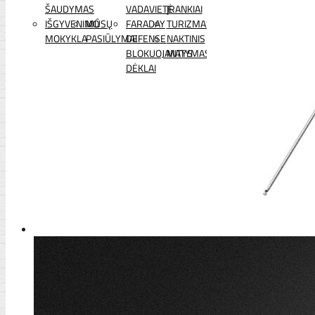
ŠAUDYMAS
VADAVIETĖ
ĮRANKIAI
IŠGYVENIMO
MŪSŲ
FARADAY
TURIZMAS
MOKYKLA
PASIŪLYMAI
DEFENSE
NAKTINIS
BLOKUOJANTYS
MATYMAS
DĖKLAI