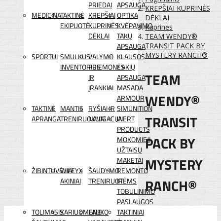
PRIEDAI
APSAUGA
KREPŠIAI KUPRINĖS
MEDICINA
TAKTINĖ
KREPŠIAI
OPTIKA
DĖKLAI
EKIPUOTĖ
KUPRINĖS
KVĖPAVIMO
Kuprinės
DĖKLAI
TAKŲ
TEAM WENDY®
APSAUGA
TRANSIT PACK BY
MYSTERY RANCH®
SPORTUI
SMULKUS
VALYMO
KLAUSOS
INVENTORIUS
PRIEMONĖS
/ AKIŲ
TEAM
IR
APSAUGA
ĮRANKIAI
MASADA
WENDY®
ARMOUR
TAKTINĖ
MANTIS
RYŠIAI IR
SIMUNITION
TRANSIT
APRANGA
TRENIRUOKLIAI
NAVIGACIJA
INERT
PRODUCTS
PACK BY
MOKOMIEJI
UŽTAISŲ
MYSTERY
MAKETAI
ŽIBINTUVĖLIAI
WILEYX
ŠAUDYMO
REMONTO
RANCH®
AKINIAI
TRENIRUOTĖMS
IR
TOBULINIMO
PASLAUGOS
TOLIMASIS
KARIUOMENEI
LAUKO
TAKTINIAI