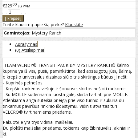
00
€229
su PVM
Turite klausimų apie šią prekę?
Klauskite
Gamintojas:
Mystery Ranch
Aprašymas
(0) Atsiliepimai
TEAM WENDY® TRANSIT PACK BY MYSTERY RANCH® šalmo
kuprinė ya iš visų pusių paminkštinta, kad apsaugotų jūsų šalmą,
o krepšio universalus dizainas siūlo tris skirtingus būdus jį nešti:
- Kuprinės petnešos
- Krepšio rankenos viršuje ir šonuose, skirtos nešioti rankomis
- Su MOLLE suderinama juosta gale, skirta tvirtinti prie MOLLE.
Atlenkiama anga suteikia prieigą prie viso turinio ir sukuria du
tinkamus paviršius rinkinio išdėstymui. Vidinis atvartas turi
VELCRO® tvirtinamiems priedams.
Pakuotėje yra trys vidiniai maišeliai.
Du plokšti maišeliai priedams, tokiems kaip žibintuvėlis, akiniai ir
kt.