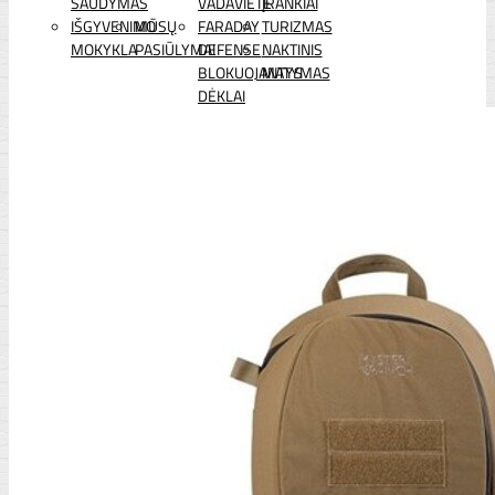
ŠAUDYMAS
VADAVIETĖ
ĮRANKIAI
IŠGYVENIMO
MŪSŲ
FARADAY
TURIZMAS
MOKYKLA
PASIŪLYMAI
DEFENSE
NAKTINIS
BLOKUOJANTYS
MATYMAS
DĖKLAI