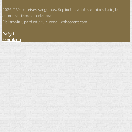
2026 © Visos teisės saugomos. Kopijuoti, platinti svetainės turinį be
autorių sutikimo draudžiama.
Elektroninių parduotuvių nuoma
-
eshoprent.com
Rašyti
Skambinti