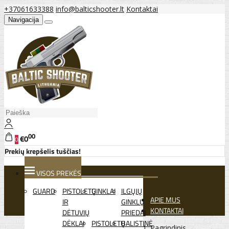
+37061633388
info@balticshooter.lt
Kontaktai
Navigacija
00
€0
0
Prekių krepšelis tuščias!
VISOS PREKĖS
GUARD
PISTOLETŲ
GINKLAI
ILGŲJŲ
APIE MUS
IR
GINKLŲ
KONTAKTAI
DĖTUVIŲ
PRIEDAI
DĖKLAI
PISTOLETŲ
BALISTINĖ
Pagrindinis