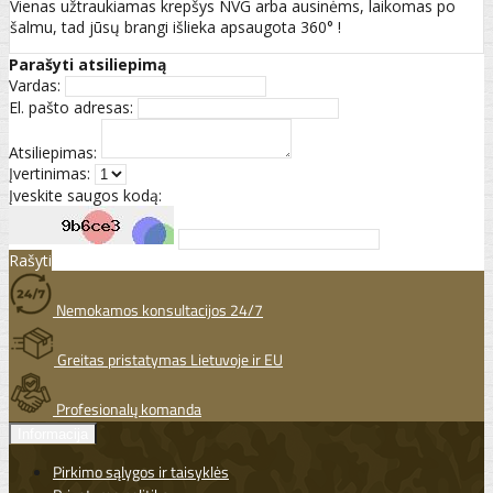
Vienas užtraukiamas krepšys NVG arba ausinėms, laikomas po
šalmu, tad jūsų brangi išlieka apsaugota 360° !
Parašyti atsiliepimą
Vardas:
El. pašto adresas:
Atsiliepimas:
Įvertinimas:
Įveskite saugos kodą:
Rašyti
Nemokamos konsultacijos 24/7
Greitas pristatymas Lietuvoje ir EU
Profesionalų komanda
Informacija
Pirkimo sąlygos ir taisyklės