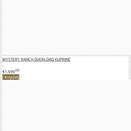
MYSTERY RANCH OVERLOAD KUPRINĖ
..
00
€1,690
Į krepšelį