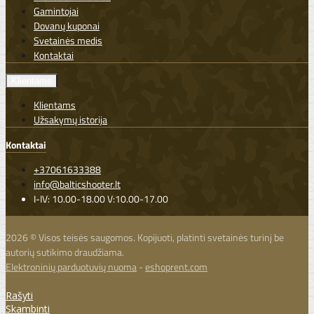
Gamintojai
Dovanų kuponai
Svetainės medis
Kontaktai
Klientams
Klientams
Užsakymų istorija
Kontaktai
+37061633388
info@balticshooter.lt
I-IV: 10.00-18.00 V:10.00-17.00
2026 © Visos teisės saugomos. Kopijuoti, platinti svetainės turinį be
autorių sutikimo draudžiama.
Elektroninių parduotuvių nuoma
-
eshoprent.com
Rašyti
Skambinti