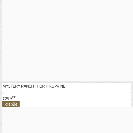
MYSTERY RANCH THOR III KUPRINĖ
..
00
€299
Į krepšelį