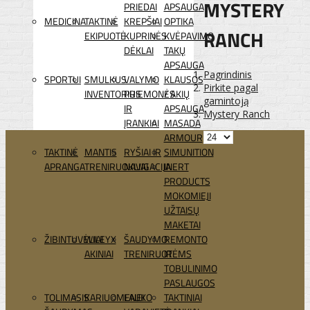
MYSTERY
PRIEDAI
APSAUGA
MEDICINA
TAKTINĖ
KREPŠIAI
OPTIKA
RANCH
EKIPUOTĖ
KUPRINĖS
KVĖPAVIMO
DĖKLAI
TAKŲ
APSAUGA
Pagrindinis
SPORTUI
SMULKUS
VALYMO
KLAUSOS
Pirkite pagal
INVENTORIUS
PRIEMONĖS
/ AKIŲ
gamintoją
IR
APSAUGA
Mystery Ranch
ĮRANKIAI
MASADA
ARMOUR
TAKTINĖ
MANTIS
RYŠIAI IR
SIMUNITION
APRANGA
TRENIRUOKLIAI
NAVIGACIJA
INERT
PRODUCTS
MOKOMIEJI
UŽTAISŲ
MAKETAI
ŽIBINTUVĖLIAI
WILEYX
ŠAUDYMO
REMONTO
AKINIAI
TRENIRUOTĖMS
IR
TOBULINIMO
PASLAUGOS
TOLIMASIS
KARIUOMENEI
LAUKO
TAKTINIAI