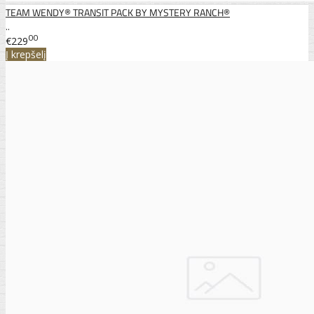
TEAM WENDY® TRANSIT PACK BY MYSTERY RANCH®
..
00
€229
Į krepšelį