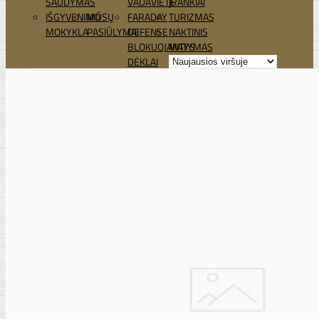
ŠAUDYMAS
VADAVIETĖ
ĮRANKIAI
IŠGYVENIMO
MŪSŲ
FARADAY
TURIZMAS
MOKYKLA
PASIŪLYMAI
DEFENSE
NAKTINIS
BLOKUOJANTYS
MATYMAS
DĖKLAI