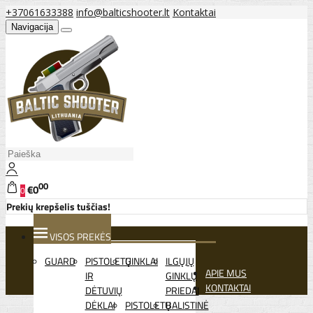
+37061633388
info@balticshooter.lt
Kontaktai
Navigacija
00
€0
0
Prekių krepšelis tuščias!
VISOS PREKĖS
GUARD
PISTOLETŲ
GINKLAI
ILGŲJŲ
APIE MUS
IR
GINKLŲ
KONTAKTAI
DĖTUVIŲ
PRIEDAI
DĖKLAI
PISTOLETŲ
BALISTINĖ