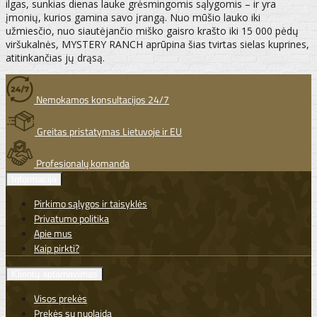
ilgas, sunkias dienas lauke grėsmingomis sąlygomis – ir yra
įmonių, kurios gamina savo įrangą. Nuo mūšio lauko iki
užmiesčio, nuo siautėjančio miško gaisro krašto iki 15 000 pėdų
viršukalnės, MYSTERY RANCH aprūpina šias tvirtas sielas kuprines,
atitinkančias jų drąsą.
Nemokamos konsultacijos 24/7
Greitas pristatymas Lietuvoje ir EU
Profesionalų komanda
Informacija
Pirkimo sąlygos ir taisyklės
Privatumo politika
Apie mus
Kaip pirkti?
Klientų aptarnavimas
Visos prekės
Prekės su nuolaida