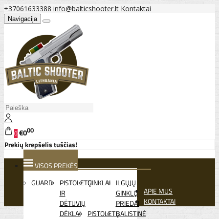
+37061633388
info@balticshooter.lt
Kontaktai
Navigacija
00
€0
0
Prekių krepšelis tuščias!
VISOS PREKĖS
GUARD
PISTOLETŲ
GINKLAI
ILGŲJŲ
APIE MUS
IR
GINKLŲ
KONTAKTAI
DĖTUVIŲ
PRIEDAI
DĖKLAI
PISTOLETŲ
BALISTINĖ