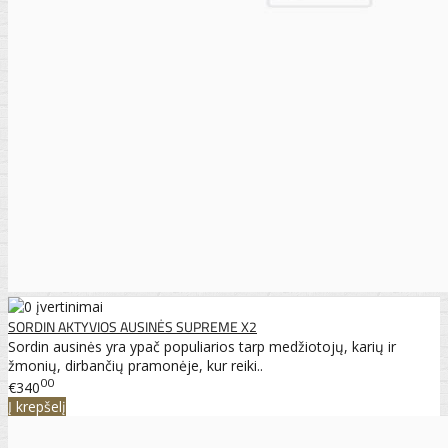
SORDIN AKTYVIOS AUSINĖS SUPREME X2
Sordin ausinės yra ypač populiarios tarp medžiotojų, karių ir
žmonių, dirbančių pramonėje, kur reiki..
00
€340
Į krepšelį