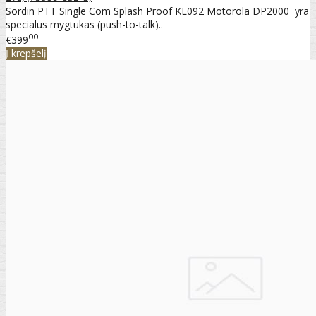
Sordin PTT Single Com Splash Proof KL092 Motorola DP2000 yra
specialus mygtukas (push-to-talk)..
00
€399
Į krepšelį