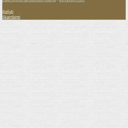
Rašyti
Skambinti