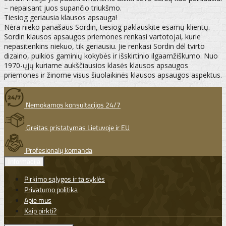
– nepaisant juos supančio triukšmo.
Tiesiog geriausia klausos apsauga!
Nėra nieko panašaus Sordin, tiesiog paklauskite esamų klientų.
Sordin klausos apsaugos priemones renkasi vartotojai, kurie
nepasitenkins niekuo, tik geriausiu. Jie renkasi Sordin dėl tvirto
dizaino, puikios gaminių kokybės ir išskirtinio ilgaamžiškumo. Nuo
1970-ųjų kuriame aukščiausios klasės klausos apsaugos
priemones ir žinome visus šiuolaikinės klausos apsaugos aspektus.
Nemokamos konsultacijos 24/7
Greitas pristatymas Lietuvoje ir EU
Profesionalų komanda
Informacija
Pirkimo sąlygos ir taisyklės
Privatumo politika
Apie mus
Kaip pirkti?