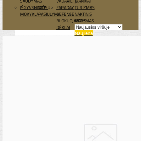
ŠAUDYMAS
VADAVIETĖ
ĮRANKIAI
IŠGYVENIMO
MŪSŲ
FARADAY
TURIZMAS
MOKYKLA
PASIŪLYMAI
DEFENSE
NAKTINIS
BLOKUOJANTYS
MATYMAS
DĖKLAI
Naujiena