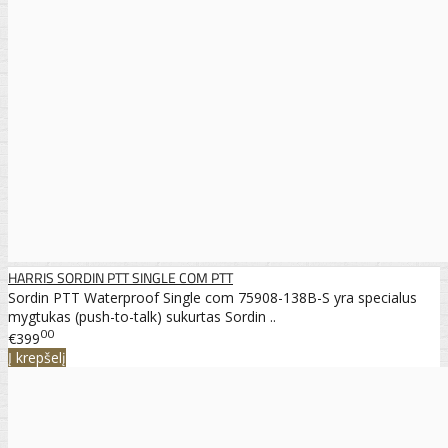
HARRIS SORDIN PTT SINGLE COM PTT
Sordin PTT Waterproof Single com 75908-138B-S yra specialus
mygtukas (push-to-talk) sukurtas Sordin ..
00
€399
Į krepšelį