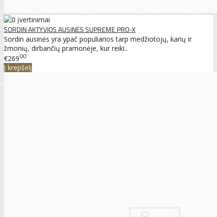
SORDIN AKTYVIOS AUSINĖS SUPREME PRO-X
Sordin ausinės yra ypač populiarios tarp medžiotojų, karių ir
žmonių, dirbančių pramonėje, kur reiki..
00
€269
Į krepšelį