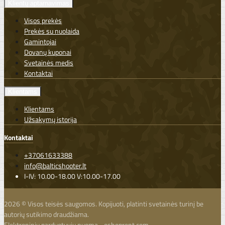
Klientų aptarnavimas
Visos prekės
Prekės su nuolaida
Gamintojai
Dovanų kuponai
Svetainės medis
Kontaktai
Klientams
Klientams
Užsakymų istorija
Kontaktai
+37061633388
info@balticshooter.lt
I-IV: 10.00-18.00 V:10.00-17.00
2026 © Visos teisės saugomos. Kopijuoti, platinti svetainės turinį be
autorių sutikimo draudžiama.
Elektroninių parduotuvių nuoma
-
eshoprent.com