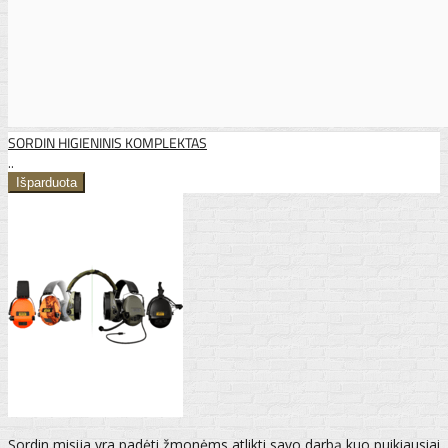
SORDIN HIGIENINIS KOMPLEKTAS
..
Sordin misija yra padėti žmonėms atlikti savo darbą kuo puikiausiai