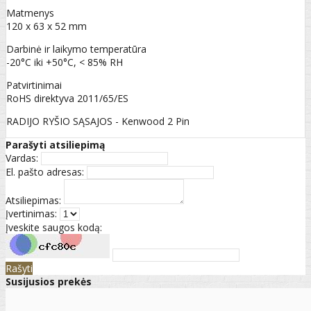
Matmenys
120 x 63 x 52 mm
Darbinė ir laikymo temperatūra
-20°C iki +50°C, < 85% RH
Patvirtinimai
RoHS direktyva 2011/65/ES
RADIJO RYŠIO SĄSAJOS - Kenwood 2 Pin
Parašyti atsiliepimą
Vardas:
El. pašto adresas:
Atsiliepimas:
Įvertinimas:
Įveskite saugos kodą:
Rašyti
Susijusios prekės