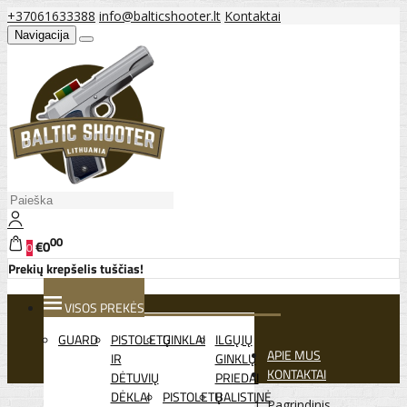
+37061633388
info@balticshooter.lt
Kontaktai
Navigacija
00
€0
0
Prekių krepšelis tuščias!
VISOS PREKĖS
GUARD
PISTOLETŲ
GINKLAI
ILGŲJŲ
APIE MUS
IR
GINKLŲ
KONTAKTAI
DĖTUVIŲ
PRIEDAI
DĖKLAI
PISTOLETŲ
BALISTINĖ
Pagrindinis