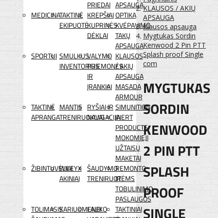
PRIEDAI
APSAUGA
KLAUSOS / AKIŲ
MEDICINA
TAKTINĖ
KREPŠIAI
OPTIKA
APSAUGA
EKIPUOTĖ
KUPRINĖS
KVĖPAVIMO
Klausos apsauga
DĖKLAI
TAKŲ
Mygtukas Sordin
APSAUGA
Kenwood 2 Pin PTT
Splash proof Single
SPORTUI
SMULKUS
VALYMO
KLAUSOS
com
INVENTORIUS
PRIEMONĖS
/ AKIŲ
IR
APSAUGA
MYGTUKAS
ĮRANKIAI
MASADA
ARMOUR
SORDIN
TAKTINĖ
MANTIS
RYŠIAI IR
SIMUNITION
APRANGA
TRENIRUOKLIAI
NAVIGACIJA
INERT
KENWOOD
PRODUCTS
MOKOMIEJI
2 PIN PTT
UŽTAISŲ
MAKETAI
SPLASH
ŽIBINTUVĖLIAI
WILEYX
ŠAUDYMO
REMONTO
AKINIAI
TRENIRUOTĖMS
IR
PROOF
TOBULINIMO
PASLAUGOS
SINGLE
TOLIMASIS
KARIUOMENEI
LAUKO
TAKTINIAI