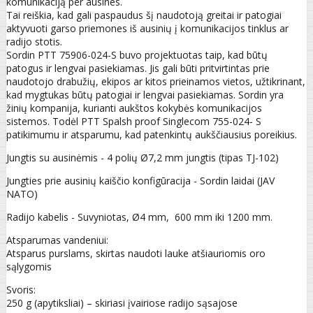
komunikaciją per ausines.
Tai reiškia, kad gali paspaudus šį naudotoją greitai ir patogiai
aktyvuoti garso priemones iš ausinių į komunikacijos tinklus ar
radijo stotis.
Sordin PTT 75906-024-S buvo projektuotas taip, kad būtų
patogus ir lengvai pasiekiamas. Jis gali būti pritvirtintas prie
naudotojo drabužių, ekipos ar kitos prieinamos vietos, užtikrinant,
kad mygtukas būtų patogiai ir lengvai pasiekiamas. Sordin yra
žinių kompanija, kurianti aukštos kokybės komunikacijos
sistemos. Todėl PTT Spalsh proof Singlecom 755-024- S
patikimumu ir atsparumu, kad patenkintų aukščiausius poreikius.
Jungtis su ausinėmis - 4 polių Ø7,2 mm jungtis (tipas TJ-102)
Jungties prie ausinių kaiščio konfigūracija - Sordin laidai (JAV
NATO)
Radijo kabelis - Suvyniotas, Ø4 mm, 600 mm iki 1200 mm.
Atsparumas vandeniui:
Atsparus purslams, skirtas naudoti lauke atšiauriomis oro
sąlygomis
Svoris:
250 g (apytiksliai) – skiriasi įvairiose radijo sąsajose