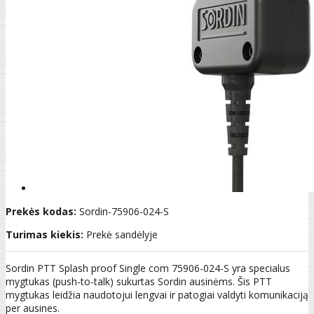
Prekės kodas:
Sordin-75906-024-S
Turimas kiekis:
Prekė sandėlyje
Sordin PTT Splash proof Single com 75906-024-S yra specialus
mygtukas (push-to-talk) sukurtas Sordin ausinėms. Šis PTT
mygtukas leidžia naudotojui lengvai ir patogiai valdyti komunikaciją
per ausines.