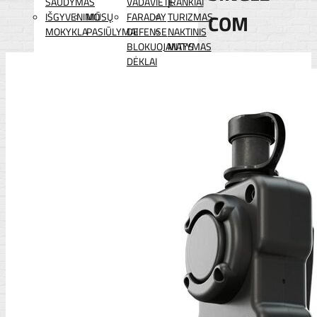
ŠAUDYMAS
VADAVIETĖ
ĮRANKIAI
COM
IŠGYVENIMO
MŪSŲ
FARADAY
TURIZMAS
MOKYKLA
PASIŪLYMAI
DEFENSE
NAKTINIS
BLOKUOJANTYS
MATYMAS
DĖKLAI