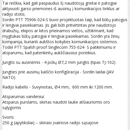
Tai reiškia, kad gali paspaudus šį naudotoją greitai ir patogiai
aktyvuoti garso priemones iš ausinių į komunikacijos tinklus ar
radijo stotis.
Sordin PTT 75906-024-S buvo projektuotas taip, kad būtų patogus
ir lengvai pasiekiamas. Jis gali būti pritvirtintas prie naudotojo
drabužių, ekipos ar kitos prieinamos vietos, užtikrinant, kad
mygtukas būtų patogiai ir lengvai pasiekiamas. Sordin yra žinių
kompanija, kurianti aukštos kokybės komunikacijos sistemos.
Todėl PTT Spalsh proof Singlecom 755-024- S patikimumu ir
atsparumu, kad patenkintų aukščiausius poreikius.
Jungtis su ausinėmis - 4 polių Ø7,2 mm jungtis (tipas TJ-102)
Jungties prie ausinių kaiščio konfigūracija - Sordin laidai (JAV
NATO)
Radijo kabelis - Suvyniotas, Ø4 mm, 600 mm iki 1200 mm.
Atsparumas vandeniui:
Atsparus purslams, skirtas naudoti lauke atšiauriomis oro
sąlygomis
Svoris:
250 g (apytiksliai) – skiriasi įvairiose radijo sąsajose