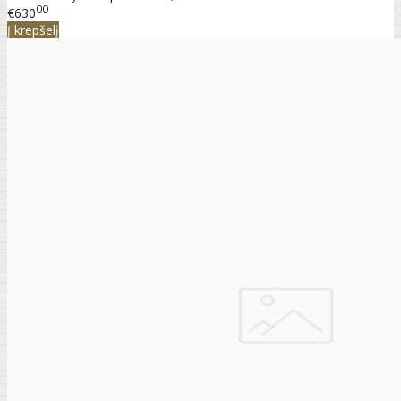
00
€630
Į krepšelį