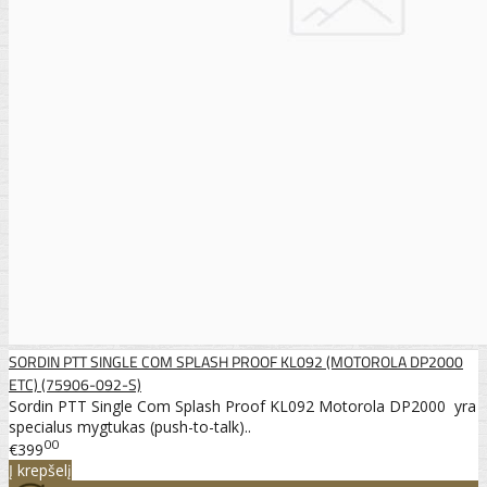
SORDIN PTT SINGLE COM SPLASH PROOF KL092 (MOTOROLA DP2000
ETC) (75906-092-S)
Sordin PTT Single Com Splash Proof KL092 Motorola DP2000 yra
specialus mygtukas (push-to-talk)..
00
€399
Į krepšelį