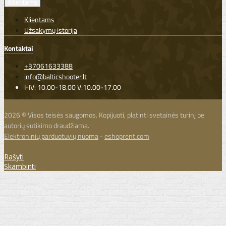
Klientams
Klientams
Užsakymų istorija
Kontaktai
+37061633388
info@balticshooter.lt
I-IV: 10.00-18.00 V:10.00-17.00
2026 © Visos teisės saugomos. Kopijuoti, platinti svetainės turinį be
autorių sutikimo draudžiama.
Elektroninių parduotuvių nuoma
-
eshoprent.com
Rašyti
Skambinti