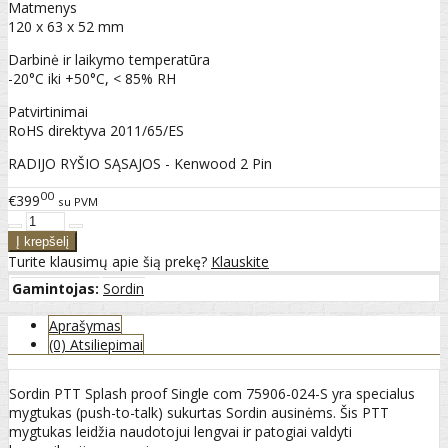
Matmenys
120 x 63 x 52 mm
Darbinė ir laikymo temperatūra
-20°C iki +50°C, < 85% RH
Patvirtinimai
RoHS direktyva 2011/65/ES
RADIJO RYŠIO SĄSAJOS - Kenwood 2 Pin
00
€399
su PVM
Turite klausimų apie šią prekę?
Klauskite
Gamintojas:
Sordin
Aprašymas
(0) Atsiliepimai
Sordin PTT Splash proof Single com 75906-024-S yra specialus
mygtukas (push-to-talk) sukurtas Sordin ausinėms. Šis PTT
mygtukas leidžia naudotojui lengvai ir patogiai valdyti