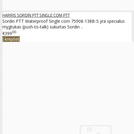
HARRIS SORDIN PTT SINGLE COM PTT
Sordin PTT Waterproof Single com 75908-138B-S yra specialus
mygtukas (push-to-talk) sukurtas Sordin ..
00
€399
Į krepšelį