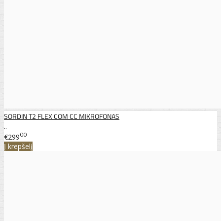
SORDIN T2 FLEX COM CC MIKROFONAS
..
00
€299
Į krepšelį