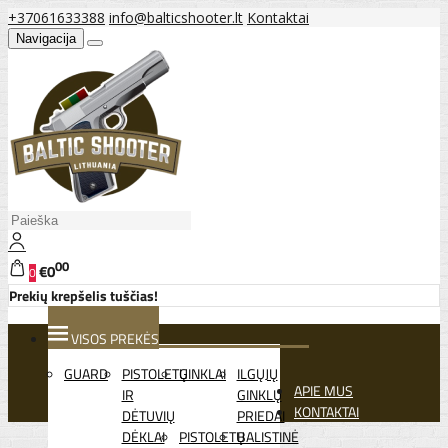
+37061633388
info@balticshooter.lt
Kontaktai
Navigacija
00
€0
0
Prekių krepšelis tuščias!
VISOS PREKĖS
GUARD
PISTOLETŲ
GINKLAI
ILGŲJŲ
APIE MUS
IR
GINKLŲ
KONTAKTAI
DĖTUVIŲ
PRIEDAI
DĖKLAI
PISTOLETŲ
BALISTINĖ