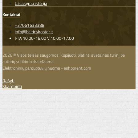
Užsakymų istorija
Kontaktai
+37061633388
info@balticshooter.lt
I-IV: 10.00-18.00 V:10.00-17.00
2026 © Visos teisės saugomos. Kopijuoti, platinti svetainės turinį be
autorių sutikimo draudžiama.
Elektroninių parduotuvių nuoma
-
eshoprent.com
Rašyti
Skambinti