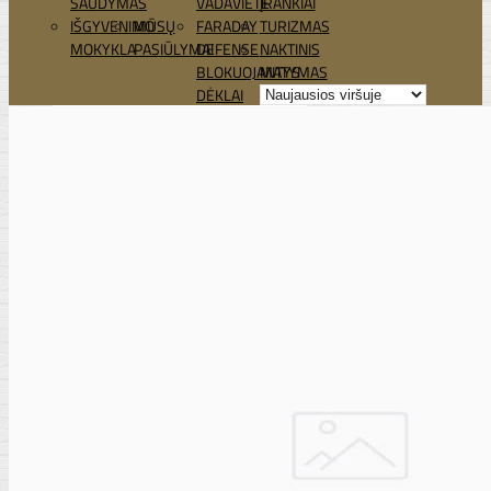
ŠAUDYMAS
VADAVIETĖ
ĮRANKIAI
IŠGYVENIMO
MŪSŲ
FARADAY
TURIZMAS
MOKYKLA
PASIŪLYMAI
DEFENSE
NAKTINIS
BLOKUOJANTYS
MATYMAS
DĖKLAI