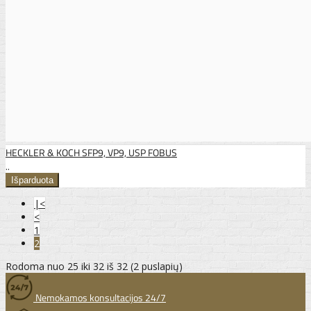
HECKLER & KOCH SFP9, VP9, USP FOBUS
..
|<
<
1
2
Rodoma nuo 25 iki 32 iš 32 (2 puslapių)
Nemokamos konsultacijos 24/7