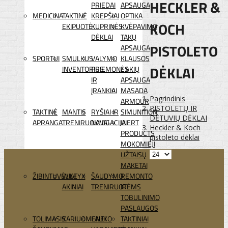
HECKLER &
PRIEDAI
APSAUGA
MEDICINA
TAKTINĖ
KREPŠIAI
OPTIKA
KOCH
EKIPUOTĖ
KUPRINĖS
KVĖPAVIMO
DĖKLAI
TAKŲ
PISTOLETO
APSAUGA
SPORTUI
SMULKUS
VALYMO
KLAUSOS
DĖKLAI
INVENTORIUS
PRIEMONĖS
/ AKIŲ
IR
APSAUGA
ĮRANKIAI
MASADA
Pagrindinis
ARMOUR
PISTOLETŲ IR
TAKTINĖ
MANTIS
RYŠIAI IR
SIMUNITION
DĖTUVIŲ DĖKLAI
APRANGA
TRENIRUOKLIAI
NAVIGACIJA
INERT
Heckler & Koch
PRODUCTS
pistoleto dėklai
MOKOMIEJI
UŽTAISŲ
MAKETAI
ŽIBINTUVĖLIAI
WILEYX
ŠAUDYMO
REMONTO
AKINIAI
TRENIRUOTĖMS
IR
TOBULINIMO
PASLAUGOS
TOLIMASIS
KARIUOMENEI
LAUKO
TAKTINIAI