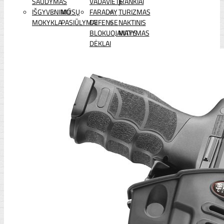
ŠAUDYMAS
VADAVIETĖ
ĮRANKIAI
IŠGYVENIMO
MŪSŲ
FARADAY
TURIZMAS
MOKYKLA
PASIŪLYMAI
DEFENSE
NAKTINIS
BLOKUOJANTYS
MATYMAS
DĖKLAI