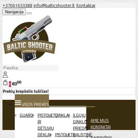
+37061633388
info@balticshooter.lt
Kontaktai
Navigacija
00
€0
0
Prekių krepšelis tuščias!
VISOS PREKĖS
GUARD
PISTOLETŲ
GINKLAI
ILGŲJŲ
APIE MUS
IR
GINKLŲ
KONTAKTAI
DĖTUVIŲ
PRIEDAI
DĖKLAI
PISTOLETŲ
BALISTINĖ
Pagrindinis