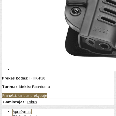
Prekės kodas:
F-HK-P30
Turimas kiekis:
Išparduota
Pranešti, kai bus prekyboje
Gamintojas:
Fobus
Aprašymas