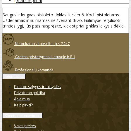
(0) Atsiliepimai
Saugus ir lengvas pistoleto dėklasHeckler & Koch pistoletams.
Uždedamas ir nuimamas neišveriant diržo. Galimybė reguliuoti
trinties lygį, Jūs pats nuspręsite, kiek stipriai ginklas laikysis dėkle.
Nemokamos konsultacijos 24/7
Greitas pristatymas Lietuvoje ir EU
Profesionalų komanda
Informacija
Pirkimo sąlygos ir taisyklės
Privatumo politika
Apie mus
Kaip pirkti?
Klientų aptarnavimas
Visos prekės