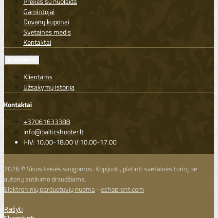
Prekės su nuolaida
Gamintojai
Dovanų kuponai
Svetainės medis
Kontaktai
Klientams
Klientams
Užsakymų istorija
Kontaktai
+37061633388
info@balticshooter.lt
I-IV: 10.00-18.00 V:10.00-17.00
2026 © Visos teisės saugomos. Kopijuoti, platinti svetainės turinį be
autorių sutikimo draudžiama.
Elektroninių parduotuvių nuoma
-
eshoprent.com
Rašyti