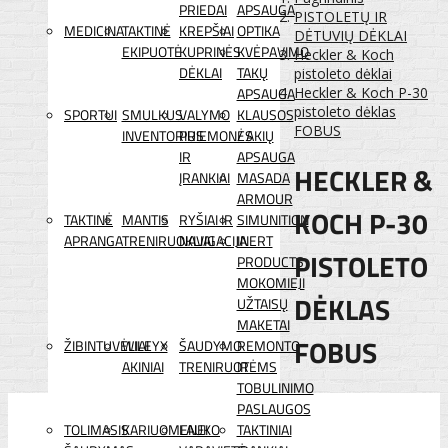
PRIEDAI
APSAUGA
PISTOLETŲ IR
MEDICINA
TAKTINĖ
KREPŠIAI
OPTIKA
DĖTUVIŲ DĖKLAI
EKIPUOTĖ
KUPRINĖS
KVĖPAVIMO
Heckler & Koch
DĖKLAI
TAKŲ
pistoleto dėklai
APSAUGA
Heckler & Koch P-30
pistoleto dėklas
SPORTUI
SMULKUS
VALYMO
KLAUSOS
FOBUS
INVENTORIUS
PRIEMONĖS
/ AKIŲ
IR
APSAUGA
HECKLER &
ĮRANKIAI
MASADA
ARMOUR
KOCH P-30
TAKTINĖ
MANTIS
RYŠIAI IR
SIMUNITION
APRANGA
TRENIRUOKLIAI
NAVIGACIJA
INERT
PISTOLETO
PRODUCTS
MOKOMIEJI
DĖKLAS
UŽTAISŲ
MAKETAI
FOBUS
ŽIBINTUVĖLIAI
WILEYX
ŠAUDYMO
REMONTO
AKINIAI
TRENIRUOTĖMS
IR
TOBULINIMO
PASLAUGOS
TOLIMASIS
KARIUOMENEI
LAUKO
TAKTINIAI