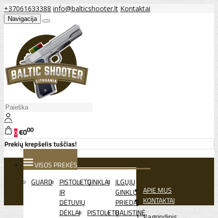
+37061633388
info@balticshooter.lt
Kontaktai
Navigacija
00
€0
0
Prekių krepšelis tuščias!
VISOS PREKĖS
GUARD
PISTOLETŲ
GINKLAI
ILGŲJŲ
APIE MUS
IR
GINKLŲ
KONTAKTAI
DĖTUVIŲ
PRIEDAI
DĖKLAI
PISTOLETŲ
BALISTINĖ
Pagrindinis