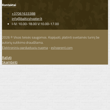
Kontaktai
+37061633388
info@balticshooter.lt
I-IV: 10.00-18.00 V:10.00-17.00
2026 © Visos teisės saugomos. Kopijuoti, platinti svetainės turinį be
autorių sutikimo draudžiama.
Elektroninių parduotuvių nuoma
-
eshoprent.com
Rašyti
Skambinti