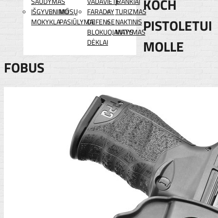
KOCH
ŠAUDYMAS
VADAVIETĖ
ĮRANKIAI
IŠGYVENIMO
MŪSŲ
FARADAY
TURIZMAS
PISTOLETUI
MOKYKLA
PASIŪLYMAI
DEFENSE
NAKTINIS
BLOKUOJANTYS
MATYMAS
MOLLE
DĖKLAI
FOBUS