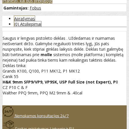
Pranešti, kai bus prekyboje
Gamintojas:
Fobus
Aprašymas
(0) Atsiliepimai
Saugus ir lengvas pistoleto dėklas . Uždedamas ir nuimamas
neišveriant diržo. Galimybė reguliuoti trinties lygį, Jūs pats
nuspręsite, kiek stipriai ginklas laikysis dėkle. Dėklas turi galimybę
būti tvirtinamas prie
molle
sistemos (molle platforma į kompletą
neįeina) tad puikia tinka tiems kam reikalingas taktinis dėklas.
Dėklas tinka:
Grands K100, Q100, P11 MK12, P1 MK12
Canik 55
H&K 9mm SFP9/VP9, VP9SK, USP Full Size (not Expert), P
8
CZ P10 C & F
Walther PPQ 9mm, PPQ M2 9mm & .40cal
Nemokamos konsultacijos 24/7
Greitas pristatymas Lietuvoje ir EU