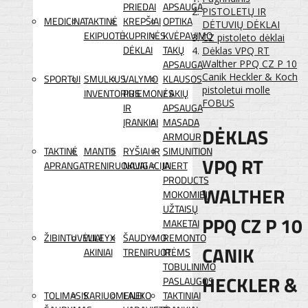
PRIEDAI
APSAUGA
PISTOLETŲ IR
MEDICINA
TAKTINĖ
KREPŠIAI
OPTIKA
DĖTUVIŲ DĖKLAI
EKIPUOTĖ
KUPRINĖS
KVĖPAVIMO
CZ pistoleto dėklai
DĖKLAI
TAKŲ
Dėklas VPQ RT
APSAUGA
Walther PPQ CZ P 10
Canik Heckler & Koch
SPORTUI
SMULKUS
VALYMO
KLAUSOS
pistoletui molle
INVENTORIUS
PRIEMONĖS
/ AKIŲ
FOBUS
IR
APSAUGA
ĮRANKIAI
MASADA
DĖKLAS
ARMOUR
TAKTINĖ
MANTIS
RYŠIAI IR
SIMUNITION
VPQ RT
APRANGA
TRENIRUOKLIAI
NAVIGACIJA
INERT
PRODUCTS
WALTHER
MOKOMIEJI
UŽTAISŲ
PPQ CZ P 10
MAKETAI
ŽIBINTUVĖLIAI
WILEYX
ŠAUDYMO
REMONTO
CANIK
AKINIAI
TRENIRUOTĖMS
IR
TOBULINIMO
HECKLER &
PASLAUGOS
TOLIMASIS
KARIUOMENEI
LAUKO
TAKTINIAI