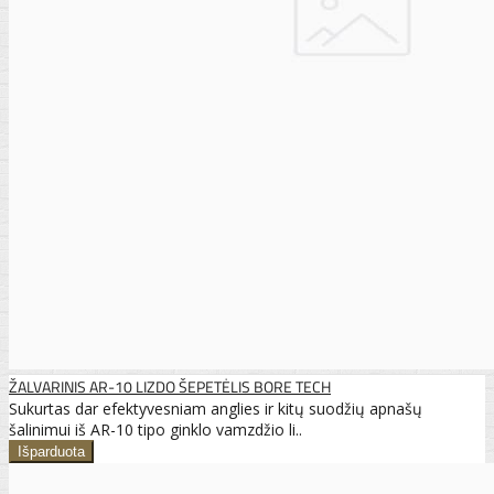
ŽALVARINIS AR-10 LIZDO ŠEPETĖLIS BORE TECH
Sukurtas dar efektyvesniam anglies ir kitų suodžių apnašų
šalinimui iš AR-10 tipo ginklo vamzdžio li..