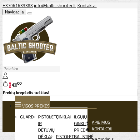
+37061633388
info@balticshooter.lt
Kontaktai
Navigacija
00
€0
0
Prekių krepšelis tuščias!
VISOS PREKĖS
GUARD
PISTOLETŲ
GINKLAI
ILGŲJŲ
APIE MUS
IR
GINKLŲ
KONTAKTAI
DĖTUVIŲ
PRIEDAI
DĖKLAI
PISTOLETŲ
BALISTINĖ
Pagrindinis