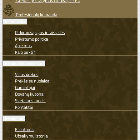
Greitas pristatymas Lietuvoje ir EU
Profesionalų komanda
Informacija
Pirkimo sąlygos ir taisyklės
Privatumo politika
Apie mus
Kaip pirkti?
Klientų aptarnavimas
Visos prekės
Prekės su nuolaida
Gamintojai
Dovanų kuponai
Svetainės medis
Kontaktai
Klientams
Klientams
Užsakymų istorija