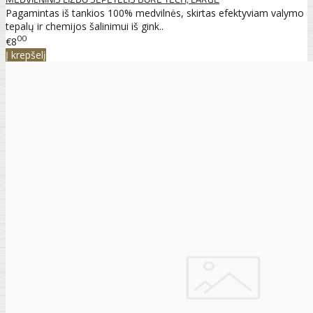
Pagamintas iš tankios 100% medvilnės, skirtas efektyviam valymo
tepalų ir chemijos šalinimui iš gink..
00
€8
Į krepšelį