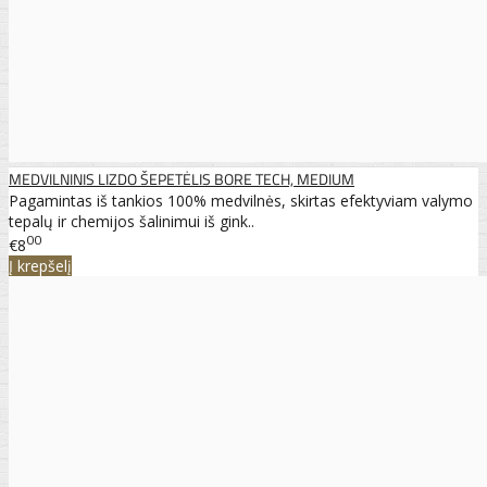
MEDVILNINIS LIZDO ŠEPETĖLIS BORE TECH, MEDIUM
Pagamintas iš tankios 100% medvilnės, skirtas efektyviam valymo
tepalų ir chemijos šalinimui iš gink..
00
€8
Į krepšelį