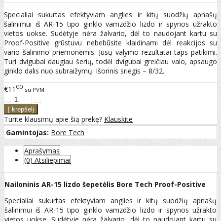
Specialiai sukurtas efektyviam anglies ir kitų suodžių apnašų
šalinimui iš AR-15 tipo ginklo vamzdžio lizdo ir spynos užrakto
vietos uokse. Sudėtyje nėra žalvario, dėl to naudojant kartu su
Proof-Positive grūstuvu nebebūsite klaidinami dėl reakcijos su
vario šalinimo priemonėmis. Jūsų valymo rezultatai taps patikimi.
Turi dvigubai daugiau šerių, todėl dvigubai greičiau valo, apsaugo
ginklo dalis nuo subraižymų. Išorinis sriegis – 8/32.
00
€11
su PVM
Turite klausimų apie šią prekę?
Klauskite
Gamintojas:
Bore Tech
Aprašymas
(0) Atsiliepimai
Nailoninis AR-15 lizdo šepetėlis Bore Tech Proof-Positive
Specialiai sukurtas efektyviam anglies ir kitų suodžių apnašų
šalinimui iš AR-15 tipo ginklo vamzdžio lizdo ir spynos užrakto
vietos uokse. Sudėtyje nėra žalvario, dėl to naudojant kartu su