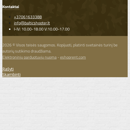
Kontaktai
+37061633388
info@balticshooter.lt
I-IV: 10.00-18.00 V:10.00-17.00
2026 © Visos teisės saugomos. Kopijuoti, platinti svetainės turinį be
autorių sutikimo draudžiama.
Elektroninių parduotuvių nuoma
-
eshoprent.com
Rašyti
Skambinti