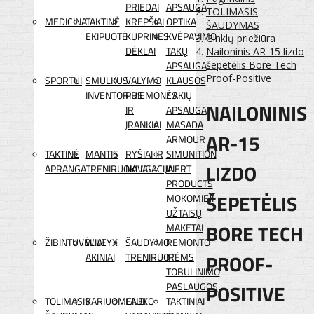
PRIEDAI
APSAUGA
TOLIMASIS
MEDICINA
TAKTINĖ
KREPŠIAI
OPTIKA
ŠAUDYMAS
EKIPUOTĖ
KUPRINĖS
KVĖPAVIMO
Ginklų priežiūra
DĖKLAI
TAKŲ
Nailoninis AR-15 lizdo
APSAUGA
šepetėlis Bore Tech
Proof-Positive
SPORTUI
SMULKUS
VALYMO
KLAUSOS
INVENTORIUS
PRIEMONĖS
/ AKIŲ
NAILONINIS
IR
APSAUGA
ĮRANKIAI
MASADA
AR-15
ARMOUR
TAKTINĖ
MANTIS
RYŠIAI IR
SIMUNITION
LIZDO
APRANGA
TRENIRUOKLIAI
NAVIGACIJA
INERT
PRODUCTS
ŠEPETĖLIS
MOKOMIEJI
UŽTAISŲ
BORE TECH
MAKETAI
ŽIBINTUVĖLIAI
WILEYX
ŠAUDYMO
REMONTO
PROOF-
AKINIAI
TRENIRUOTĖMS
IR
TOBULINIMO
POSITIVE
PASLAUGOS
TOLIMASIS
KARIUOMENEI
LAUKO
TAKTINIAI