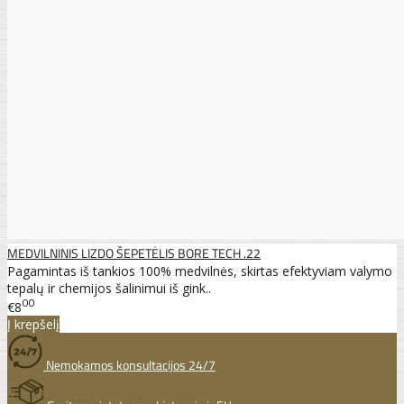
MEDVILNINIS LIZDO ŠEPETĖLIS BORE TECH .22
Pagamintas iš tankios 100% medvilnės, skirtas efektyviam valymo
tepalų ir chemijos šalinimui iš gink..
00
€8
Į krepšelį
Nemokamos konsultacijos 24/7