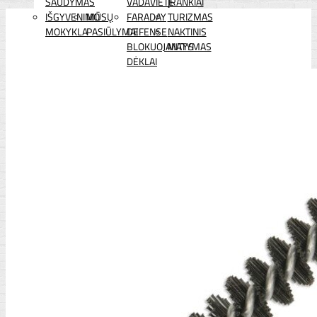
ŠAUDYMAS
VADAVIETĖ
ĮRANKIAI
IŠGYVENIMO
MŪSŲ
FARADAY
TURIZMAS
MOKYKLA
PASIŪLYMAI
DEFENSE
NAKTINIS
BLOKUOJANTYS
MATYMAS
DĖKLAI