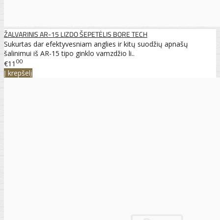
ŽALVARINIS AR-15 LIZDO ŠEPETĖLIS BORE TECH
Sukurtas dar efektyvesniam anglies ir kitų suodžių apnašų
šalinimui iš AR-15 tipo ginklo vamzdžio li..
00
€11
Į krepšelį