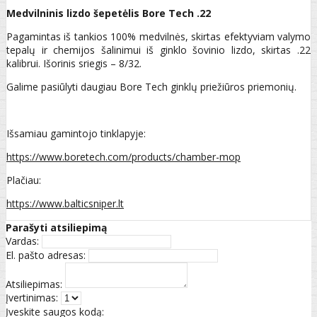
Medvilninis lizdo šepetėlis Bore Tech .22
Pagamintas iš tankios 100% medvilnės, skirtas efektyviam valymo
tepalų ir chemijos šalinimui iš ginklo šovinio lizdo, skirtas .22
kalibrui. Išorinis sriegis – 8/32.
Galime pasiūlyti daugiau Bore Tech ginklų priežiūros priemonių.
Išsamiau gamintojo tinklapyje:
https://www.boretech.com/products/chamber-mop
Plačiau:
https://www.balticsniper.lt
Parašyti atsiliepimą
Vardas:
El. pašto adresas:
Atsiliepimas:
Įvertinimas:
Įveskite saugos kodą: