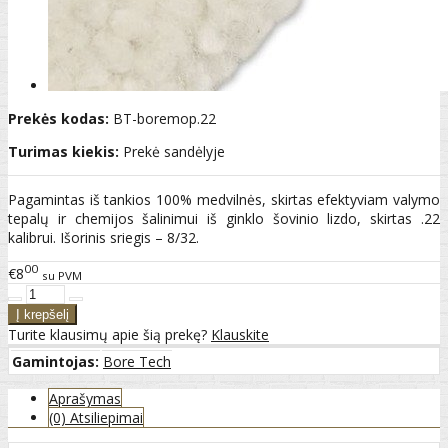
Prekės kodas:
BT-boremop.22
Turimas kiekis:
Prekė sandėlyje
Pagamintas iš tankios 100% medvilnės, skirtas efektyviam valymo
tepalų ir chemijos šalinimui iš ginklo šovinio lizdo, skirtas .22
kalibrui. Išorinis sriegis – 8/32.
00
€8
su PVM
Turite klausimų apie šią prekę?
Klauskite
Gamintojas:
Bore Tech
Aprašymas
(0) Atsiliepimai