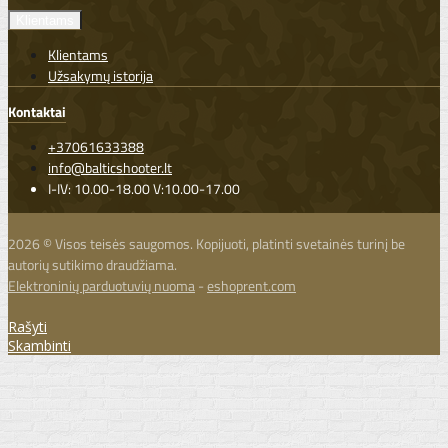
Klientams
Klientams
Užsakymų istorija
Kontaktai
+37061633388
info@balticshooter.lt
I-IV: 10.00-18.00 V:10.00-17.00
2026 © Visos teisės saugomos. Kopijuoti, platinti svetainės turinį be
autorių sutikimo draudžiama.
Elektroninių parduotuvių nuoma
-
eshoprent.com
Rašyti
Skambinti