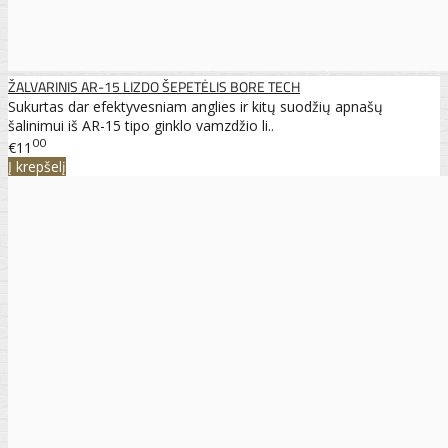
ŽALVARINIS AR-15 LIZDO ŠEPETĖLIS BORE TECH
Sukurtas dar efektyvesniam anglies ir kitų suodžių apnašų
šalinimui iš AR-15 tipo ginklo vamzdžio li..
00
€11
Į krepšelį