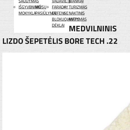
ŠAUDYMAS
VADAVIETĖ
ĮRANKIAI
IŠGYVENIMO
MŪSŲ
FARADAY
TURIZMAS
MOKYKLA
PASIŪLYMAI
DEFENSE
NAKTINIS
BLOKUOJANTYS
MATYMAS
DĖKLAI
MEDVILNINIS
LIZDO ŠEPETĖLIS BORE TECH .22