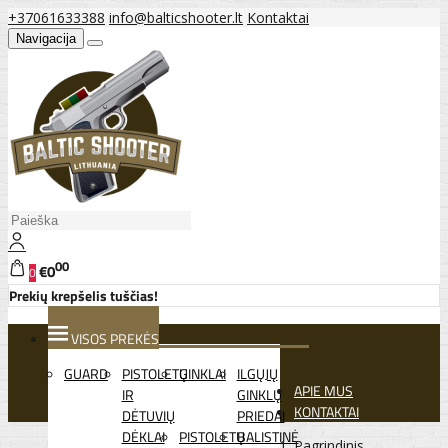
+37061633388
info@balticshooter.lt
Kontaktai
Navigacija
00
€0
0
Prekių krepšelis tuščias!
VISOS PREKĖS
GUARD
PISTOLETŲ
GINKLAI
ILGŲJŲ
APIE MUS
IR
GINKLŲ
KONTAKTAI
DĖTUVIŲ
PRIEDAI
DĖKLAI
PISTOLETŲ
BALISTINĖ
Pagrindinis