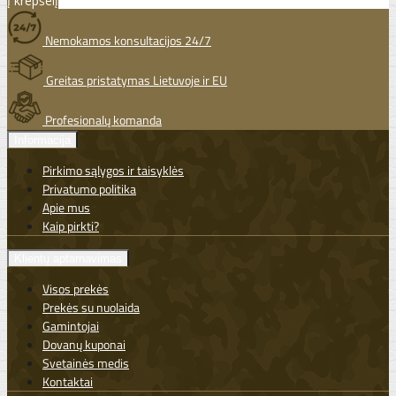
Į krepšelį
Nemokamos konsultacijos 24/7
Greitas pristatymas Lietuvoje ir EU
Profesionalų komanda
Informacija
Pirkimo sąlygos ir taisyklės
Privatumo politika
Apie mus
Kaip pirkti?
Klientų aptarnavimas
Visos prekės
Prekės su nuolaida
Gamintojai
Dovanų kuponai
Svetainės medis
Kontaktai