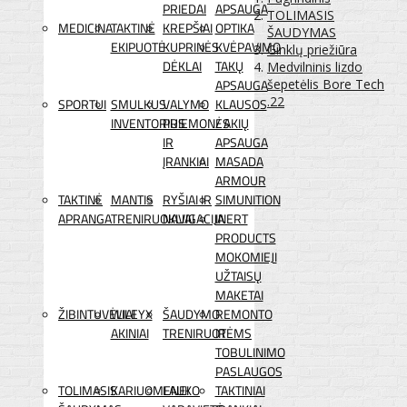
PRIEDAI
APSAUGA
TOLIMASIS
MEDICINA
TAKTINĖ
KREPŠIAI
OPTIKA
ŠAUDYMAS
EKIPUOTĖ
KUPRINĖS
KVĖPAVIMO
Ginklų priežiūra
DĖKLAI
TAKŲ
Medvilninis lizdo
APSAUGA
šepetėlis Bore Tech
.22
SPORTUI
SMULKUS
VALYMO
KLAUSOS
INVENTORIUS
PRIEMONĖS
/ AKIŲ
IR
APSAUGA
ĮRANKIAI
MASADA
ARMOUR
TAKTINĖ
MANTIS
RYŠIAI IR
SIMUNITION
APRANGA
TRENIRUOKLIAI
NAVIGACIJA
INERT
PRODUCTS
MOKOMIEJI
UŽTAISŲ
MAKETAI
ŽIBINTUVĖLIAI
WILEYX
ŠAUDYMO
REMONTO
AKINIAI
TRENIRUOTĖMS
IR
TOBULINIMO
PASLAUGOS
TOLIMASIS
KARIUOMENEI
LAUKO
TAKTINIAI