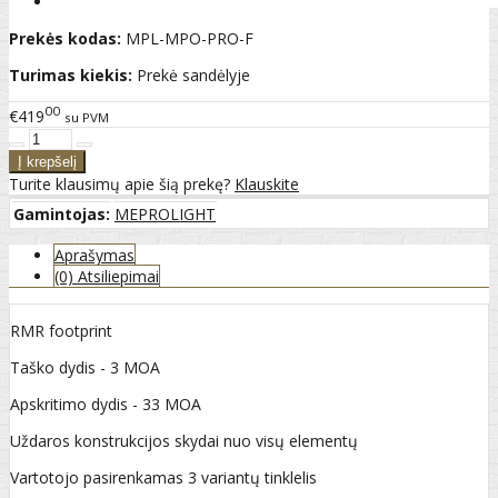
Prekės kodas:
MPL-MPO-PRO-F
Turimas kiekis:
Prekė sandėlyje
00
€419
su PVM
Turite klausimų apie šią prekę?
Klauskite
Gamintojas:
MEPROLIGHT
Aprašymas
(0) Atsiliepimai
RMR footprint
Taško dydis - 3 MOA
Apskritimo dydis - 33 MOA
Uždaros konstrukcijos skydai nuo visų elementų
Vartotojo pasirenkamas 3 variantų tinklelis