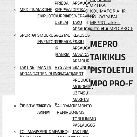
PRIEDAI
APSAUGA
OPTIKA
MEDICINA
TAKTINĖ
KREPŠIAI
OPTIKA
KOLIMATORIAI IR
EKIPUOTĖ
KUPRINĖS
KVĖPAVIMO
HOLOGRAFAI
DĖKLAI
TAKŲ
MEPRO taikiklis
APSAUGA
pistoletui MPO PRO-F
SPORTUI
SMULKUS
VALYMO
KLAUSOS
MEPRO
INVENTORIUS
PRIEMONĖS
/ AKIŲ
IR
APSAUGA
TAIKIKLIS
ĮRANKIAI
MASADA
ARMOUR
PISTOLETUI
TAKTINĖ
MANTIS
RYŠIAI IR
SIMUNITION
APRANGA
TRENIRUOKLIAI
NAVIGACIJA
INERT
MPO PRO-F
PRODUCTS
MOKOMIEJI
UŽTAISŲ
MAKETAI
ŽIBINTUVĖLIAI
WILEYX
ŠAUDYMO
REMONTO
AKINIAI
TRENIRUOTĖMS
IR
TOBULINIMO
PASLAUGOS
TOLIMASIS
KARIUOMENEI
LAUKO
TAKTINIAI