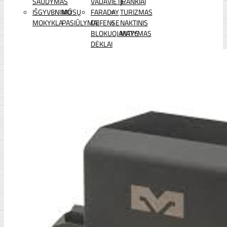
ŠAUDYMAS
VADAVIETĖ
ĮRANKIAI
IŠGYVENIMO
MŪSŲ
FARADAY
TURIZMAS
MOKYKLA
PASIŪLYMAI
DEFENSE
NAKTINIS
BLOKUOJANTYS
MATYMAS
DĖKLAI