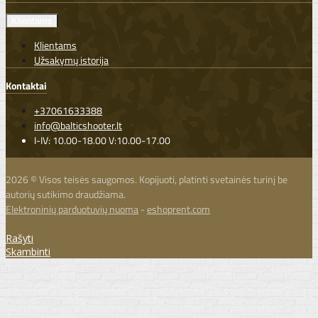
Klientams
Klientams
Užsakymų istorija
Kontaktai
+37061633388
info@balticshooter.lt
I-IV: 10.00-18.00 V:10.00-17.00
2026 © Visos teisės saugomos. Kopijuoti, platinti svetainės turinį be
autorių sutikimo draudžiama.
Elektroninių parduotuvių nuoma
-
eshoprent.com
Rašyti
Skambinti