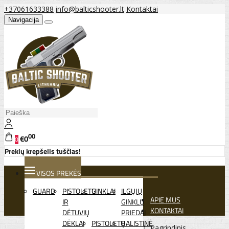
+37061633388
info@balticshooter.lt
Kontaktai
Navigacija
00
€0
0
Prekių krepšelis tuščias!
VISOS PREKĖS
GUARD
PISTOLETŲ
GINKLAI
ILGŲJŲ
APIE MUS
IR
GINKLŲ
KONTAKTAI
DĖTUVIŲ
PRIEDAI
DĖKLAI
PISTOLETŲ
BALISTINĖ
Pagrindinis