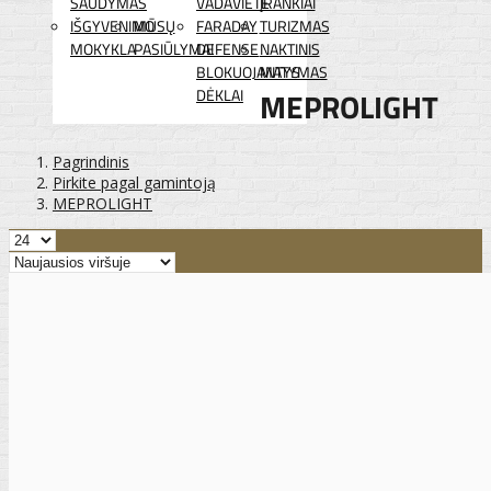
ŠAUDYMAS
VADAVIETĖ
ĮRANKIAI
IŠGYVENIMO
MŪSŲ
FARADAY
TURIZMAS
MOKYKLA
PASIŪLYMAI
DEFENSE
NAKTINIS
BLOKUOJANTYS
MATYMAS
DĖKLAI
MEPROLIGHT
Pagrindinis
Pirkite pagal gamintoją
MEPROLIGHT