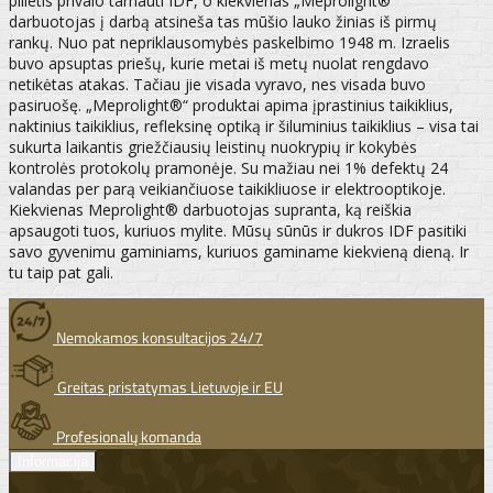
pilietis privalo tarnauti IDF, o kiekvienas „Meprolight®“
darbuotojas į darbą atsineša tas mūšio lauko žinias iš pirmų
rankų. Nuo pat nepriklausomybės paskelbimo 1948 m. Izraelis
buvo apsuptas priešų, kurie metai iš metų nuolat rengdavo
netikėtas atakas. Tačiau jie visada vyravo, nes visada buvo
pasiruošę. „Meprolight®“ produktai apima įprastinius taikiklius,
naktinius taikiklius, refleksinę optiką ir šiluminius taikiklius – visa tai
sukurta laikantis griežčiausių leistinų nuokrypių ir kokybės
kontrolės protokolų pramonėje. Su mažiau nei 1% defektų 24
valandas per parą veikiančiuose taikikliuose ir elektrooptikoje.
Kiekvienas Meprolight® darbuotojas supranta, ką reiškia
apsaugoti tuos, kuriuos mylite. Mūsų sūnūs ir dukros IDF pasitiki
savo gyvenimu gaminiams, kuriuos gaminame kiekvieną dieną. Ir
tu taip pat gali.
Nemokamos konsultacijos 24/7
Greitas pristatymas Lietuvoje ir EU
Profesionalų komanda
Informacija