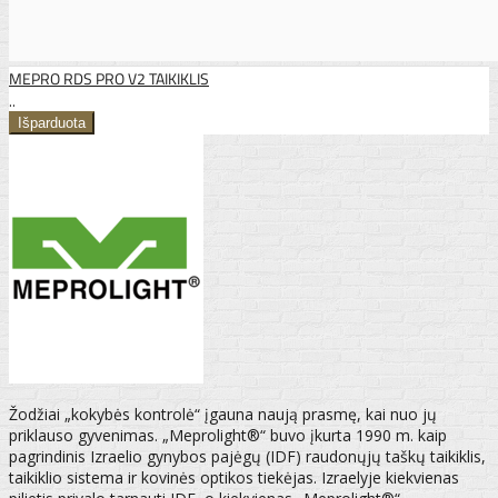
MEPRO RDS PRO V2 TAIKIKLIS
..
Žodžiai „kokybės kontrolė“ įgauna naują prasmę, kai nuo jų
priklauso gyvenimas. „Meprolight®“ buvo įkurta 1990 m. kaip
pagrindinis Izraelio gynybos pajėgų (IDF) raudonųjų taškų taikiklis,
taikiklio sistema ir kovinės optikos tiekėjas. Izraelyje kiekvienas