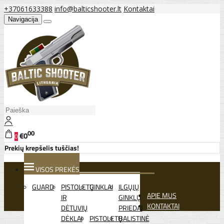
+37061633388
info@balticshooter.lt
Kontaktai
Navigacija
00
€0
0
Prekių krepšelis tuščias!
VISOS PREKĖS
GUARD
PISTOLETŲ
GINKLAI
ILGŲJŲ
APIE MUS
IR
GINKLŲ
KONTAKTAI
DĖTUVIŲ
PRIEDAI
DĖKLAI
PISTOLETŲ
BALISTINĖ