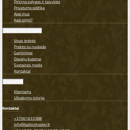
Pirkimo sąlygos ir taisyklės
Privatumo politika
Apie mus
Kaip pirkti?
Klientų aptarnavimas
Visos prekės
Prekės su nuolaida
Gamintojai
Dovanų kuponai
Svetainės medis
Kontaktai
Klientams
Klientams
Užsakymų istorija
Kontaktai
+37061633388
info@balticshooter.lt