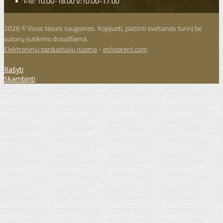
I-IV: 10.00-18.00 V:10.00-17.00
2026 © Visos teisės saugomos. Kopijuoti, platinti svetainės turinį be
autorių sutikimo draudžiama.
Elektroninių parduotuvių nuoma
-
eshoprent.com
Rašyti
Skambinti