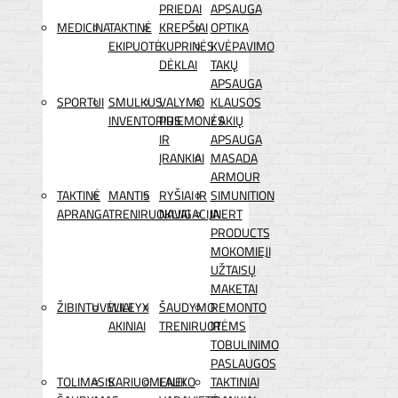
PRIEDAI
APSAUGA
MEDICINA
TAKTINĖ
KREPŠIAI
OPTIKA
EKIPUOTĖ
KUPRINĖS
KVĖPAVIMO
DĖKLAI
TAKŲ
APSAUGA
SPORTUI
SMULKUS
VALYMO
KLAUSOS
INVENTORIUS
PRIEMONĖS
/ AKIŲ
IR
APSAUGA
ĮRANKIAI
MASADA
ARMOUR
TAKTINĖ
MANTIS
RYŠIAI IR
SIMUNITION
APRANGA
TRENIRUOKLIAI
NAVIGACIJA
INERT
PRODUCTS
MOKOMIEJI
UŽTAISŲ
MAKETAI
ŽIBINTUVĖLIAI
WILEYX
ŠAUDYMO
REMONTO
AKINIAI
TRENIRUOTĖMS
IR
TOBULINIMO
PASLAUGOS
TOLIMASIS
KARIUOMENEI
LAUKO
TAKTINIAI