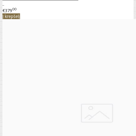
..
00
€379
Į krepšelį