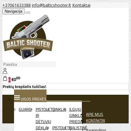
+37061633388
info@balticshooter.lt
Kontaktai
Navigacija
00
€0
0
Prekių krepšelis tuščias!
VISOS PREKĖS
GUARD
PISTOLETŲ
GINKLAI
ILGŲJŲ
APIE MUS
IR
GINKLŲ
KONTAKTAI
DĖTUVIŲ
PRIEDAI
DĖKLAI
PISTOLETŲ
BALISTINĖ
Pagrindinis