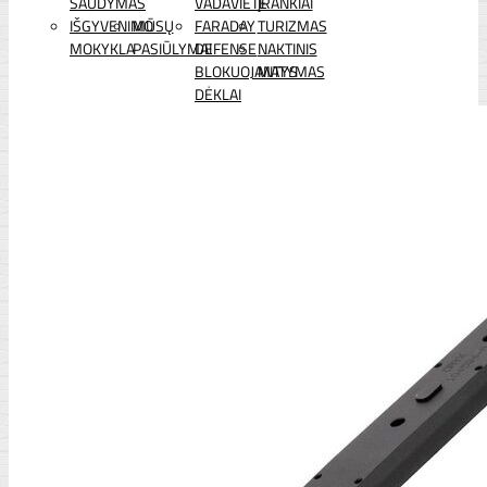
ŠAUDYMAS
VADAVIETĖ
ĮRANKIAI
IŠGYVENIMO
MŪSŲ
FARADAY
TURIZMAS
MOKYKLA
PASIŪLYMAI
DEFENSE
NAKTINIS
BLOKUOJANTYS
MATYMAS
DĖKLAI