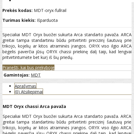
Prekės kodas:
MDT-oryx-fullrail
Turimas kiekis:
Išparduota
Specialiai MDT Oryx buožei sukurta Arca standarto pavaža. ARCA
greitai tampa standartiniu būdu pritvirtinti precizinį šautuvą prie
trikojo, kojelių ar kitos atraminės įrangos. ORYX viso ilgio ARCA
bėgelis paverčia jūsų ORYX chassi priekinę dalį taip, kad lengvai
pritvirtintumėte bet kurį iš šių priedų.
Pranešti, kai bus prekyboje
Gamintojas:
MDT
Aprašymas
(0) Atsiliepimai
MDT Oryx
chassi Arca pavaža
Specialiai MDT Oryx buožei sukurta Arca standarto pavaža. ARCA
greitai tampa standartiniu būdu pritvirtinti precizinį šautuvą prie
trikojo, kojelių ar kitos atraminės įrangos. ORYX viso ilgio ARCA
bėgelis paverčia jūsų ORYX chassi priekinę dalį taip, kad lengvai