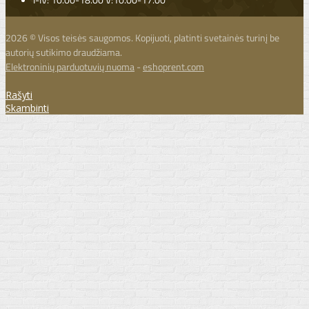
2026 © Visos teisės saugomos. Kopijuoti, platinti svetainės turinį be
autorių sutikimo draudžiama.
Elektroninių parduotuvių nuoma
-
eshoprent.com
Rašyti
Skambinti