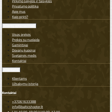
Pirkimo sąlygos ir taisyklės
Privatumo politika
Apie mus
Kaip pirkti?
Klientų aptarnavimas
Visos prekės
Prekės su nuolaida
Gamintojai
Dovanų kuponai
Svetainės medis
Kontaktai
Klientams
Klientams
Užsakymų istorija
Kontaktai
+37061633388
info@balticshooter.lt
I-IV: 10.00-18.00 V:10.00-17.00