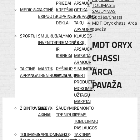
PRIEDAI
APSAUGA
TOLIMASIS
MEDICINA
TAKTINĖ
KREPŠIAI
OPTIKA
ŠAUDYMAS
EKIPUOTĖ
KUPRINĖS
KVĖPAVIMO
Buožės/Chassi
DĖKLAI
TAKŲ
MDT Oryx chassi Arca
APSAUGA
pavaža
SPORTUI
SMULKUS
VALYMO
KLAUSOS
MDT ORYX
INVENTORIUS
PRIEMONĖS
/ AKIŲ
IR
APSAUGA
CHASSI
ĮRANKIAI
MASADA
ARMOUR
ARCA
TAKTINĖ
MANTIS
RYŠIAI IR
SIMUNITION
APRANGA
TRENIRUOKLIAI
NAVIGACIJA
INERT
PAVAŽA
PRODUCTS
MOKOMIEJI
UŽTAISŲ
MAKETAI
ŽIBINTUVĖLIAI
WILEYX
ŠAUDYMO
REMONTO
AKINIAI
TRENIRUOTĖMS
IR
TOBULINIMO
PASLAUGOS
TOLIMASIS
KARIUOMENEI
LAUKO
TAKTINIAI