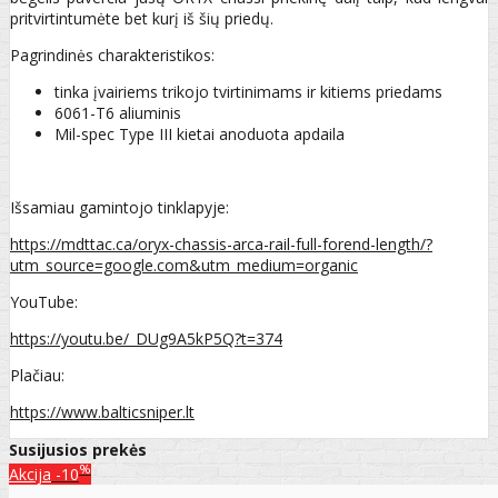
pritvirtintumėte bet kurį iš šių priedų.
Pagrindinės charakteristikos:
tinka įvairiems trikojo tvirtinimams ir kitiems priedams
6061-T6 aliuminis
Mil-spec Type III kietai anoduota apdaila
Išsamiau gamintojo tinklapyje:
https://mdttac.ca/oryx-chassis-arca-rail-full-forend-length/?
utm_source=google.com&utm_medium=organic
YouTube:
https://youtu.be/_DUg9A5kP5Q?t=374
Plačiau:
https://www.balticsniper.lt
Susijusios prekės
%
Akcija
-10