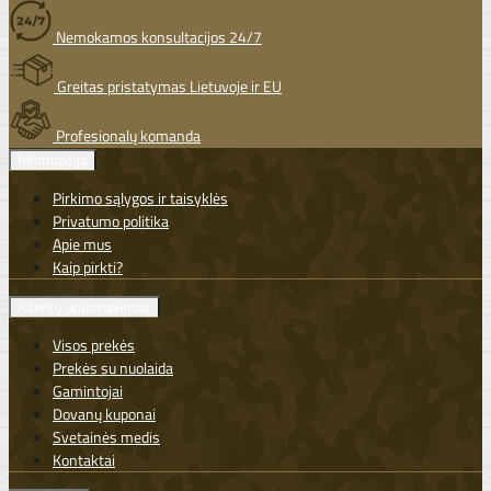
Nemokamos konsultacijos 24/7
Greitas pristatymas Lietuvoje ir EU
Profesionalų komanda
Informacija
Pirkimo sąlygos ir taisyklės
Privatumo politika
Apie mus
Kaip pirkti?
Klientų aptarnavimas
Visos prekės
Prekės su nuolaida
Gamintojai
Dovanų kuponai
Svetainės medis
Kontaktai