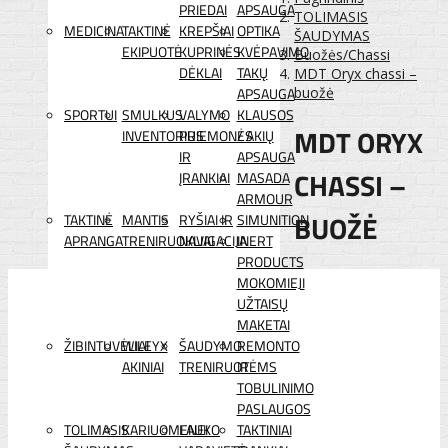
PRIEDAI
APSAUGA
TOLIMASIS
MEDICINA
TAKTINĖ
KREPŠIAI
OPTIKA
ŠAUDYMAS
EKIPUOTĖ
KUPRINĖS
KVĖPAVIMO
Buožės/Chassi
DĖKLAI
TAKŲ
MDT Oryx chassi –
APSAUGA
buožė
SPORTUI
SMULKUS
VALYMO
KLAUSOS
MDT ORYX
INVENTORIUS
PRIEMONĖS
/ AKIŲ
IR
APSAUGA
CHASSI –
ĮRANKIAI
MASADA
ARMOUR
BUOŽĖ
TAKTINĖ
MANTIS
RYŠIAI IR
SIMUNITION
APRANGA
TRENIRUOKLIAI
NAVIGACIJA
INERT
PRODUCTS
MOKOMIEJI
UŽTAISŲ
MAKETAI
ŽIBINTUVĖLIAI
WILEYX
ŠAUDYMO
REMONTO
AKINIAI
TRENIRUOTĖMS
IR
TOBULINIMO
PASLAUGOS
TOLIMASIS
KARIUOMENEI
LAUKO
TAKTINIAI