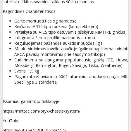
sutelksite į kitus svarbius taiklaus šūvio niuansus.
Pagrindinės charakteristikos:
Galite montuoti tiesiog namuose
Keičiama AR15 tipo rankena (komplekte yra)
Pritaikyta su AICS tipo dėtuvėmis (išskyrus RIMFIRE ginklus)
Integruota žemo profilio barikados atrama
Reguliuojamas pažandės aukštis ir buožės ilgis
M-lok tvirtinimas lovelio apačioje (galima papildomai tvirtinti
ARCA pavažą montavimui prie šaudymo trikojo)
Suderinama su dauguma populiariausių ginklų (CZ, Howa,
Mossberg, Remington, Ruger, Savage, Tikka, Weatherby)
Svoris: 1,9 kg
Pagaminta iš aviacinio 6061 aliuminio, anoduoto pagal MIL
Spec Type 3 standartą
Išsamiau gamintojo tinklapyje:
https://mdttac.com/oryx-chassis-system/
YouTube:
https://youtu.be/Z3ULDUCwQNQ