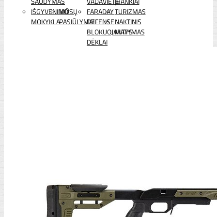
ŠAUDYMAS
VADAVIETĖ
ĮRANKIAI
IŠGYVENIMO
MŪSŲ
FARADAY
TURIZMAS
MOKYKLA
PASIŪLYMAI
DEFENSE
NAKTINIS
BLOKUOJANTYS
MATYMAS
DĖKLAI