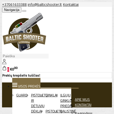
+37061633388
info@balticshooter.lt
Kontaktai
Navigacija
00
€0
0
Prekių krepšelis tuščias!
VISOS PREKĖS
GUARD
PISTOLETŲ
GINKLAI
ILGŲJŲ
APIE MUS
IR
GINKLŲ
KONTAKTAI
DĖTUVIŲ
PRIEDAI
DĖKLAI
PISTOLETŲ
BALISTINĖ
Pagrindinis