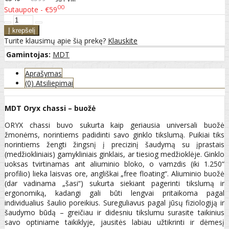
00
Sutaupote - €59
Turite klausimų apie šią prekę?
Klauskite
Gamintojas:
MDT
Aprašymas
(0) Atsiliepimai
MDT Oryx chassi – buožė
ORYX chassi buvo sukurta kaip geriausia universali buožė
žmonėms, norintiems padidinti savo ginklo tikslumą. Puikiai tiks
norintiems žengti žingsnį į precizinį šaudymą su įprastais
(medžiokliniais) gamykliniais ginklais, ar tiesiog medžioklėje. Ginklo
uoksas tvirtinamas ant aliuminio bloko, o vamzdis (iki 1.250“
profilio) lieka laisvas ore, angliškai „free floating“. Aliuminio buožė
(dar vadinama „šasi“) sukurta siekiant pagerinti tikslumą ir
ergonomiką, kadangi gali būti lengvai pritaikoma pagal
individualius šaulio poreikius. Sureguliavus pagal jūsų fiziologiją ir
šaudymo būdą – greičiau ir didesniu tikslumu surasite taikinius
savo optiniame taikiklyje, jausitės labiau užtikrinti ir dėmesį