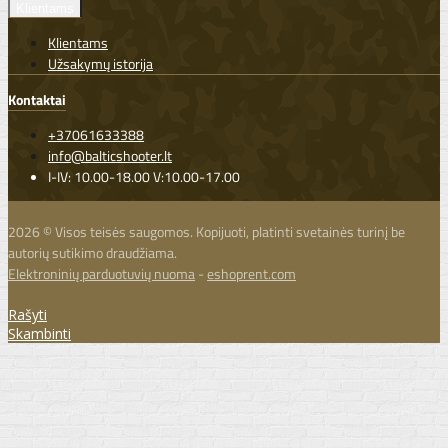
Klientams
Klientams
Užsakymų istorija
Kontaktai
+37061633388
info@balticshooter.lt
I-IV: 10.00-18.00 V:10.00-17.00
2026 © Visos teisės saugomos. Kopijuoti, platinti svetainės turinį be
autorių sutikimo draudžiama.
Elektroninių parduotuvių nuoma
-
eshoprent.com
Rašyti
Skambinti