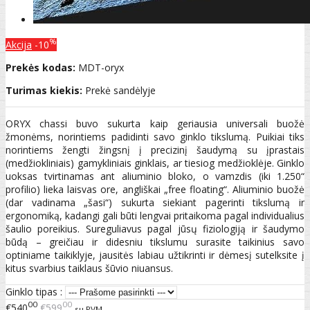
%
Akcija
-10
Prekės kodas:
MDT-oryx
Turimas kiekis:
Prekė sandėlyje
ORYX chassi buvo sukurta kaip geriausia universali buožė
žmonėms, norintiems padidinti savo ginklo tikslumą. Puikiai tiks
norintiems žengti žingsnį į precizinį šaudymą su įprastais
(medžiokliniais) gamykliniais ginklais, ar tiesiog medžioklėje. Ginklo
uoksas tvirtinamas ant aliuminio bloko, o vamzdis (iki 1.250“
profilio) lieka laisvas ore, angliškai „free floating“. Aliuminio buožė
(dar vadinama „šasi“) sukurta siekiant pagerinti tikslumą ir
ergonomiką, kadangi gali būti lengvai pritaikoma pagal individualius
šaulio poreikius. Sureguliavus pagal jūsų fiziologiją ir šaudymo
būdą – greičiau ir didesniu tikslumu surasite taikinius savo
optiniame taikiklyje, jausitės labiau užtikrinti ir dėmesį sutelksite į
kitus svarbius taiklaus šūvio niuansus.
Ginklo tipas :
00
00
€540
€599
su PVM