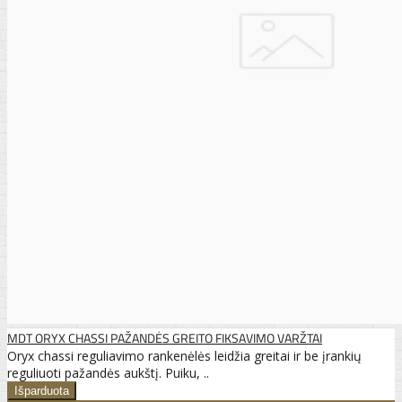
MDT ORYX CHASSI PAŽANDĖS GREITO FIKSAVIMO VARŽTAI
Oryx chassi reguliavimo rankenėlės leidžia greitai ir be įrankių
reguliuoti pažandės aukštį. Puiku, ..