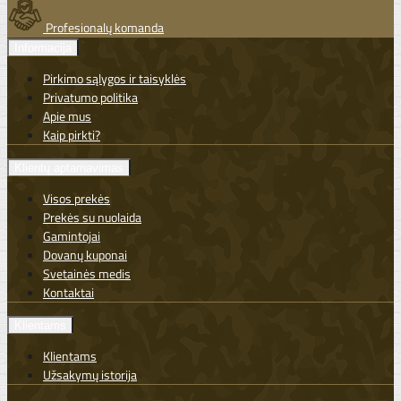
Profesionalų komanda
Informacija
Pirkimo sąlygos ir taisyklės
Privatumo politika
Apie mus
Kaip pirkti?
Klientų aptarnavimas
Visos prekės
Prekės su nuolaida
Gamintojai
Dovanų kuponai
Svetainės medis
Kontaktai
Klientams
Klientams
Užsakymų istorija