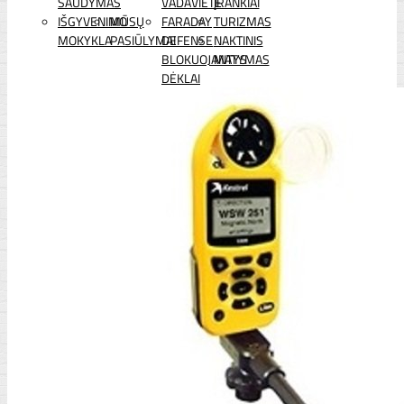
ŠAUDYMAS
VADAVIETĖ
ĮRANKIAI
IŠGYVENIMO
MŪSŲ
FARADAY
TURIZMAS
MOKYKLA
PASIŪLYMAI
DEFENSE
NAKTINIS
BLOKUOJANTYS
MATYMAS
DĖKLAI