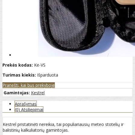
Prekės kodas:
Ke-VS
Turimas kiekis:
Išparduota
Pranešti, kai bus prekyboje
Gamintojas:
Kestrel
Aprašymas
(0) Atsiliepimai
Kestrel pristatinėti nereikia, tai populiariausių meteo stotelių ir
balistinių kalkuliatorių gamintojas.