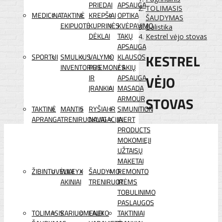
PRIEDAI
APSAUGA
TOLIMASIS
MEDICINA
TAKTINĖ
KREPŠIAI
OPTIKA
ŠAUDYMAS
EKIPUOTĖ
KUPRINĖS
KVĖPAVIMO
Balistika
DĖKLAI
TAKŲ
Kestrel vėjo stovas
APSAUGA
KESTREL
SPORTUI
SMULKUS
VALYMO
KLAUSOS
INVENTORIUS
PRIEMONĖS
/ AKIŲ
VĖJO
IR
APSAUGA
ĮRANKIAI
MASADA
STOVAS
ARMOUR
TAKTINĖ
MANTIS
RYŠIAI IR
SIMUNITION
APRANGA
TRENIRUOKLIAI
NAVIGACIJA
INERT
PRODUCTS
MOKOMIEJI
UŽTAISŲ
MAKETAI
ŽIBINTUVĖLIAI
WILEYX
ŠAUDYMO
REMONTO
AKINIAI
TRENIRUOTĖMS
IR
TOBULINIMO
PASLAUGOS
TOLIMASIS
KARIUOMENEI
LAUKO
TAKTINIAI