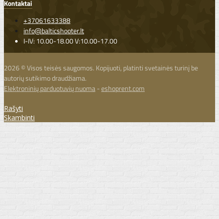
Kontaktai
+37061633388
info@balticshooter.lt
I-IV: 10.00-18.00 V:10.00-17.00
2026 © Visos teisės saugomos. Kopijuoti, platinti svetainės turinį be
autorių sutikimo draudžiama.
Elektroninių parduotuvių nuoma
-
eshoprent.com
Rašyti
Skambinti