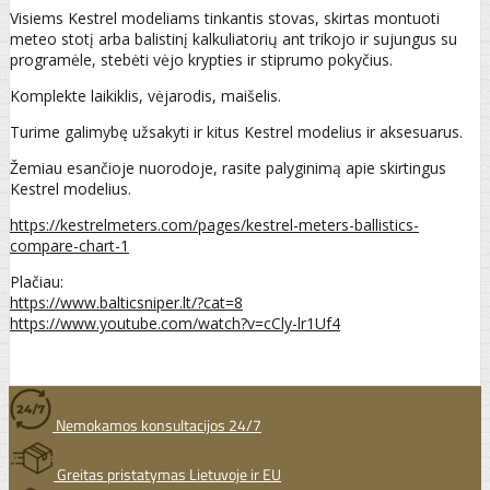
Visiems Kestrel modeliams tinkantis stovas, skirtas montuoti
meteo stotį arba balistinį kalkuliatorių ant trikojo ir sujungus su
programėle, stebėti vėjo krypties ir stiprumo pokyčius.
Komplekte laikiklis, vėjarodis, maišelis.
Turime galimybę užsakyti ir kitus Kestrel modelius ir aksesuarus.
Žemiau esančioje nuorodoje, rasite palyginimą apie skirtingus
Kestrel modelius.
https://kestrelmeters.com/pages/kestrel-meters-ballistics-
compare-chart-1
Plačiau:
https://www.balticsniper.lt/?cat=8
https://www.youtube.com/watch?v=cCly-lr1Uf4
Nemokamos konsultacijos 24/7
Greitas pristatymas Lietuvoje ir EU