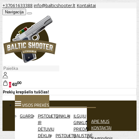
+37061633388
info@balticshooter.lt
Kontaktai
Navigacija
00
€0
0
Prekių krepšelis tuščias!
VISOS PREKĖS
GUARD
PISTOLETŲ
GINKLAI
ILGŲJŲ
APIE MUS
IR
GINKLŲ
KONTAKTAI
DĖTUVIŲ
PRIEDAI
DĖKLAI
PISTOLETŲ
BALISTINĖ
Pagrindinis