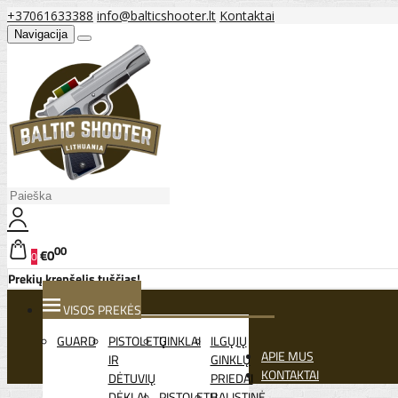
+37061633388
info@balticshooter.lt
Kontaktai
Navigacija
00
€0
0
Prekių krepšelis tuščias!
VISOS PREKĖS
GUARD
PISTOLETŲ
GINKLAI
ILGŲJŲ
APIE MUS
IR
GINKLŲ
KONTAKTAI
DĖTUVIŲ
PRIEDAI
DĖKLAI
PISTOLETŲ
BALISTINĖ