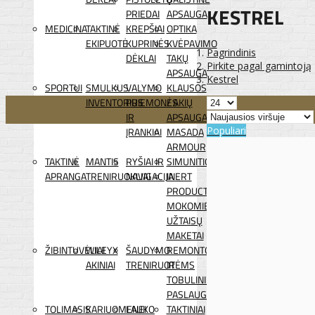
KESTREL
PRIEDAI
APSAUGA
MEDICINA
TAKTINĖ
KREPŠIAI
OPTIKA
EKIPUOTĖ
KUPRINĖS
KVĖPAVIMO
Pagrindinis
DĖKLAI
TAKŲ
Pirkite pagal gamintoją
APSAUGA
Kestrel
SPORTUI
SMULKUS
VALYMO
KLAUSOS
INVENTORIUS
PRIEMONĖS
/ AKIŲ
IR
APSAUGA
Populiari
ĮRANKIAI
MASADA
ARMOUR
TAKTINĖ
MANTIS
RYŠIAI IR
SIMUNITION
APRANGA
TRENIRUOKLIAI
NAVIGACIJA
INERT
PRODUCTS
MOKOMIEJI
UŽTAISŲ
MAKETAI
ŽIBINTUVĖLIAI
WILEYX
ŠAUDYMO
REMONTO
AKINIAI
TRENIRUOTĖMS
IR
TOBULINIMO
PASLAUGOS
TOLIMASIS
KARIUOMENEI
LAUKO
TAKTINIAI