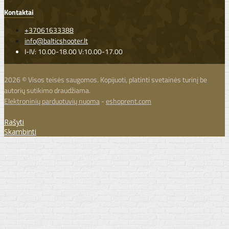
Kontaktai
+37061633388
info@balticshooter.lt
I-IV: 10.00-18.00 V:10.00-17.00
2026 © Visos teisės saugomos. Kopijuoti, platinti svetainės turinį be
autorių sutikimo draudžiama.
Elektroninių parduotuvių nuoma
-
eshoprent.com
Rašyti
Skambinti