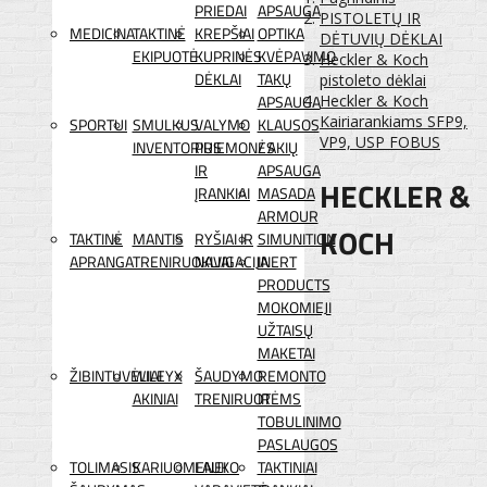
PRIEDAI
APSAUGA
PISTOLETŲ IR
MEDICINA
TAKTINĖ
KREPŠIAI
OPTIKA
DĖTUVIŲ DĖKLAI
EKIPUOTĖ
KUPRINĖS
KVĖPAVIMO
Heckler & Koch
DĖKLAI
TAKŲ
pistoleto dėklai
APSAUGA
Heckler & Koch
Kairiarankiams SFP9,
SPORTUI
SMULKUS
VALYMO
KLAUSOS
VP9, USP FOBUS
INVENTORIUS
PRIEMONĖS
/ AKIŲ
IR
APSAUGA
HECKLER &
ĮRANKIAI
MASADA
ARMOUR
KOCH
TAKTINĖ
MANTIS
RYŠIAI IR
SIMUNITION
APRANGA
TRENIRUOKLIAI
NAVIGACIJA
INERT
PRODUCTS
MOKOMIEJI
UŽTAISŲ
MAKETAI
ŽIBINTUVĖLIAI
WILEYX
ŠAUDYMO
REMONTO
AKINIAI
TRENIRUOTĖMS
IR
TOBULINIMO
PASLAUGOS
TOLIMASIS
KARIUOMENEI
LAUKO
TAKTINIAI