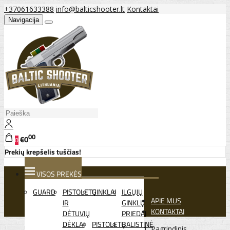
+37061633388
info@balticshooter.lt
Kontaktai
Navigacija
00
€0
0
Prekių krepšelis tuščias!
VISOS PREKĖS
GUARD
PISTOLETŲ
GINKLAI
ILGŲJŲ
APIE MUS
IR
GINKLŲ
KONTAKTAI
DĖTUVIŲ
PRIEDAI
DĖKLAI
PISTOLETŲ
BALISTINĖ
Pagrindinis