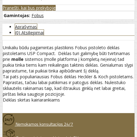
Pranešti, kai bus prekyboje
Gamintojas:
Fobus
Aprašymas
(0) Atsiliepimai
Unikaliu būdu pagamintas plastikinis Fobus pistoleto dėklas
pistoletams USP Compact. Dėklas turi galimybę būti tvirtinamas
prie
molle
sistemos (molle platforma į kompletą neįeina) tad
puikia tinka tiems kam reikalingas taktinis dėklas. Genialumas slypi
paprastume, tai puikiai tinka apibūdinant šį dėklą.
Tai pats populiariausias Fobus dėklas Heckler & Koch pistoletams.
Paprastas, tačiau labai patikimas ir patogus dėklas. Nuleistuko
skliautelis rakinamas taip, kad ištraukus ginklą net labai greitai,
pirštas lieka saugioje pozicijoje.
Dėklas skirtas kairiarankiams
Nemokamos konsultacijos 24/7