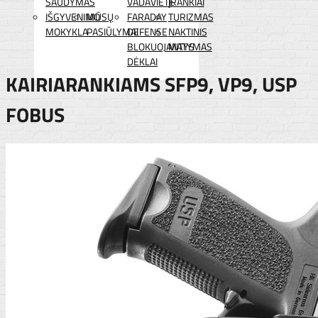
ŠAUDYMAS
VADAVIETĖ
ĮRANKIAI
IŠGYVENIMO
MŪSŲ
FARADAY
TURIZMAS
MOKYKLA
PASIŪLYMAI
DEFENSE
NAKTINIS
BLOKUOJANTYS
MATYMAS
DĖKLAI
KAIRIARANKIAMS SFP9, VP9, USP
FOBUS