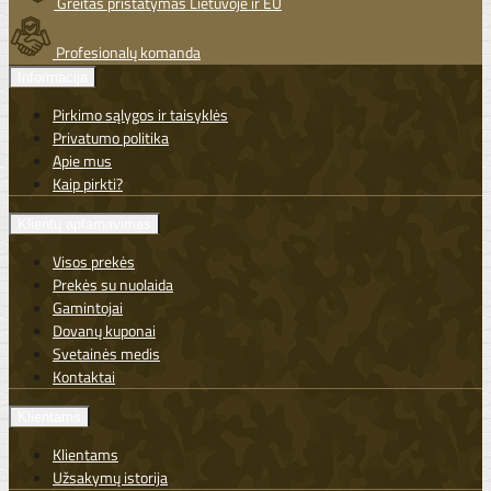
Greitas pristatymas Lietuvoje ir EU
Profesionalų komanda
Informacija
Pirkimo sąlygos ir taisyklės
Privatumo politika
Apie mus
Kaip pirkti?
Klientų aptarnavimas
Visos prekės
Prekės su nuolaida
Gamintojai
Dovanų kuponai
Svetainės medis
Kontaktai
Klientams
Klientams
Užsakymų istorija