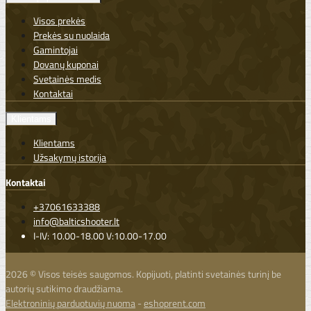
Visos prekės
Prekės su nuolaida
Gamintojai
Dovanų kuponai
Svetainės medis
Kontaktai
Klientams
Klientams
Užsakymų istorija
Kontaktai
+37061633388
info@balticshooter.lt
I-IV: 10.00-18.00 V:10.00-17.00
2026 © Visos teisės saugomos. Kopijuoti, platinti svetainės turinį be
autorių sutikimo draudžiama.
Elektroninių parduotuvių nuoma
-
eshoprent.com