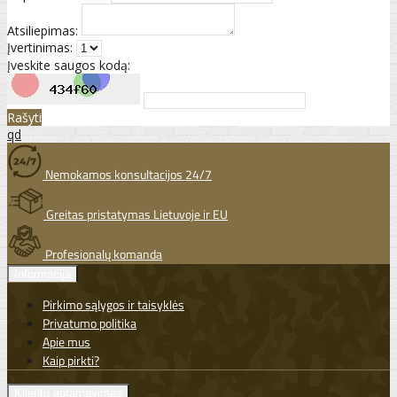
Atsiliepimas:
Įvertinimas:
Įveskite saugos kodą:
Rašyti
qd
Nemokamos konsultacijos 24/7
Greitas pristatymas Lietuvoje ir EU
Profesionalų komanda
Informacija
Pirkimo sąlygos ir taisyklės
Privatumo politika
Apie mus
Kaip pirkti?
Klientų aptarnavimas