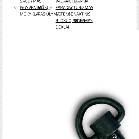
ŠAUDYMAS
VADAVIETĖ
ĮRANKIAI
IŠGYVENIMO
MŪSŲ
FARADAY
TURIZMAS
MOKYKLA
PASIŪLYMAI
DEFENSE
NAKTINIS
BLOKUOJANTYS
MATYMAS
DĖKLAI