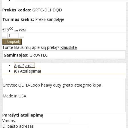
Prekės kodas:
GRTC-DLHDQD
Turimas kiekis:
Prekė sandėlyje
00
€19
su PVM
Turite klausimų apie šią prekę?
Klauskite
Gamintojas:
GROVTEC
Aprašymas
(0) Atsiliepimai
Grovtec QD D-Loop heavy duty greito atsegimo kilpa
Made in USA
Parašyti atsiliepimą
Vardas:
El. pašto adresas: