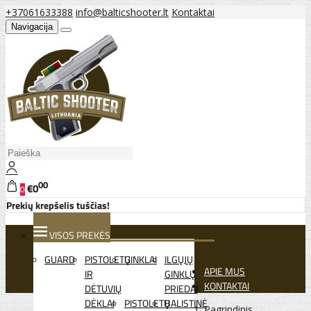
+37061633388
info@balticshooter.lt
Kontaktai
Navigacija
00
€0
0
Prekių krepšelis tuščias!
VISOS PREKĖS
GUARD
PISTOLETŲ
GINKLAI
ILGŲJŲ
APIE MUS
IR
GINKLŲ
KONTAKTAI
DĖTUVIŲ
PRIEDAI
DĖKLAI
PISTOLETŲ
BALISTINĖ
Pagrindinis