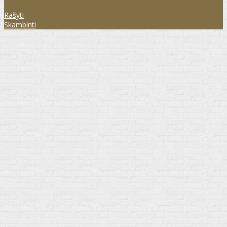
Rašyti
Skambinti