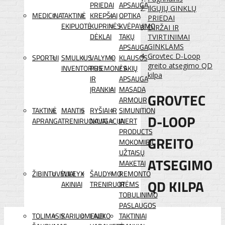
PRIEDAI
APSAUGA
IlGŲJŲ GINKLŲ
MEDICINA
TAKTINĖ
KREPŠIAI
OPTIKA
PRIEDAI
EKIPUOTĖ
KUPRINĖS
KVĖPAVIMO
DIRŽAI IR
DĖKLAI
TAKŲ
TVIRTINIMAI
APSAUGA
GINKLAMS
Grovtec D-Loop
SPORTUI
SMULKUS
VALYMO
KLAUSOS
greito atsegimo QD
INVENTORIUS
PRIEMONĖS
/ AKIŲ
kilpa
IR
APSAUGA
ĮRANKIAI
MASADA
GROVTEC
ARMOUR
TAKTINĖ
MANTIS
RYŠIAI IR
SIMUNITION
D-LOOP
APRANGA
TRENIRUOKLIAI
NAVIGACIJA
INERT
PRODUCTS
GREITO
MOKOMIEJI
UŽTAISŲ
ATSEGIMO
MAKETAI
ŽIBINTUVĖLIAI
WILEYX
ŠAUDYMO
REMONTO
QD KILPA
AKINIAI
TRENIRUOTĖMS
IR
TOBULINIMO
PASLAUGOS
TOLIMASIS
KARIUOMENEI
LAUKO
TAKTINIAI