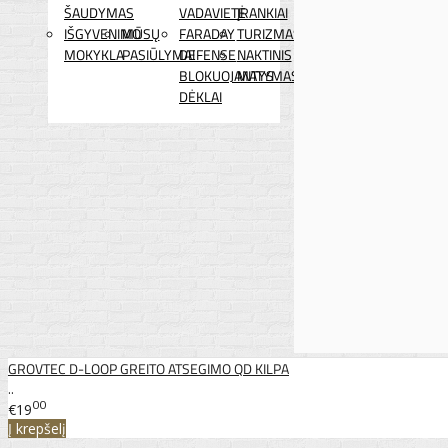
ŠAUDYMAS
VADAVIETĖ
ĮRANKIAI
IŠGYVENIMO
MŪSŲ
FARADAY
TURIZMAS
MOKYKLA
PASIŪLYMAI
DEFENSE
NAKTINIS
BLOKUOJANTYS
MATYMAS
DĖKLAI
GROVTEC D-LOOP GREITO ATSEGIMO QD KILPA
..
00
€19
Į krepšelį