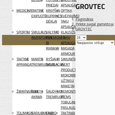
GROVTEC
PRIEDAI
APSAUGA
MEDICINA
TAKTINĖ
KREPŠIAI
OPTIKA
EKIPUOTĖ
KUPRINĖS
KVĖPAVIMO
Pagrindinis
DĖKLAI
TAKŲ
Pirkite pagal gamintoją
APSAUGA
GROVTEC
SPORTUI
SMULKUS
VALYMO
KLAUSOS
INVENTORIUS
PRIEMONĖS
/ AKIŲ
IR
APSAUGA
ĮRANKIAI
MASADA
ARMOUR
TAKTINĖ
MANTIS
RYŠIAI IR
SIMUNITION
APRANGA
TRENIRUOKLIAI
NAVIGACIJA
INERT
PRODUCTS
MOKOMIEJI
UŽTAISŲ
MAKETAI
ŽIBINTUVĖLIAI
WILEYX
ŠAUDYMO
REMONTO
AKINIAI
TRENIRUOTĖMS
IR
TOBULINIMO
PASLAUGOS
TOLIMASIS
KARIUOMENEI
LAUKO
TAKTINIAI