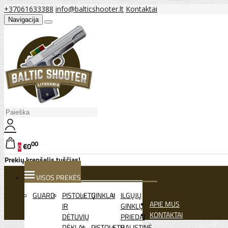
+37061633388
info@balticshooter.lt
Kontaktai
Navigacija
00
€0
0
Prekių krepšelis tuščias!
VISOS PREKĖS
GUARD
PISTOLETŲ
GINKLAI
ILGŲJŲ
APIE MUS
IR
GINKLŲ
KONTAKTAI
DĖTUVIŲ
PRIEDAI
DĖKLAI
PISTOLETŲ
BALISTINĖ