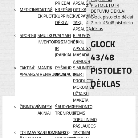
PRIEDAI
APSAUGA
PISTOLETŲ IR
MEDICINA
TAKTINĖ
KREPŠIAI
OPTIKA
DĖTUVIŲ DĖKLAI
EKIPUOTĖ
KUPRINĖS
KVĖPAVIMO
Glock pistoleto dėklai
DĖKLAI
TAKŲ
Glock 43/48 pistoleto
APSAUGA
dėklas
SPORTUI
SMULKUS
VALYMO
KLAUSOS
GLOCK
INVENTORIUS
PRIEMONĖS
/ AKIŲ
IR
APSAUGA
43/48
ĮRANKIAI
MASADA
ARMOUR
PISTOLETO
TAKTINĖ
MANTIS
RYŠIAI IR
SIMUNITION
APRANGA
TRENIRUOKLIAI
NAVIGACIJA
INERT
DĖKLAS
PRODUCTS
MOKOMIEJI
UŽTAISŲ
MAKETAI
ŽIBINTUVĖLIAI
WILEYX
ŠAUDYMO
REMONTO
AKINIAI
TRENIRUOTĖMS
IR
TOBULINIMO
PASLAUGOS
TOLIMASIS
KARIUOMENEI
LAUKO
TAKTINIAI