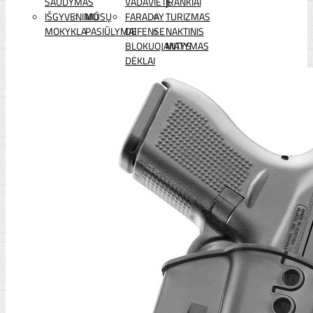
ŠAUDYMAS
VADAVIETĖ
ĮRANKIAI
IŠGYVENIMO
MŪSŲ
FARADAY
TURIZMAS
MOKYKLA
PASIŪLYMAI
DEFENSE
NAKTINIS
BLOKUOJANTYS
MATYMAS
DĖKLAI