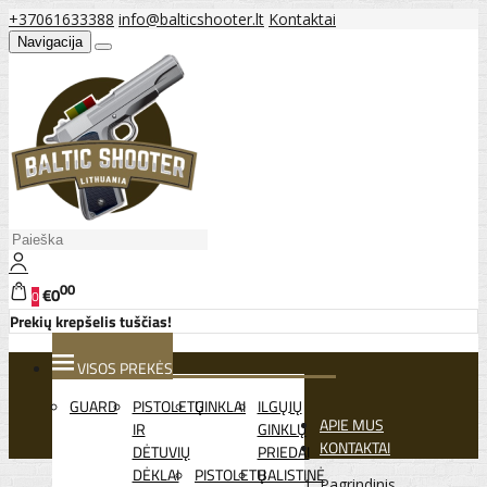
+37061633388
info@balticshooter.lt
Kontaktai
Navigacija
00
€0
0
Prekių krepšelis tuščias!
VISOS PREKĖS
GUARD
PISTOLETŲ
GINKLAI
ILGŲJŲ
APIE MUS
IR
GINKLŲ
KONTAKTAI
DĖTUVIŲ
PRIEDAI
DĖKLAI
PISTOLETŲ
BALISTINĖ
Pagrindinis