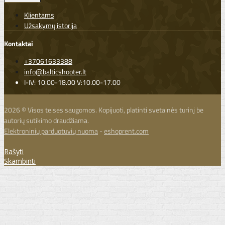
Klientams
Užsakymų istorija
Kontaktai
+37061633388
info@balticshooter.lt
I-IV: 10.00-18.00 V:10.00-17.00
2026 © Visos teisės saugomos. Kopijuoti, platinti svetainės turinį be
autorių sutikimo draudžiama.
Elektroninių parduotuvių nuoma
-
eshoprent.com
Rašyti
Skambinti