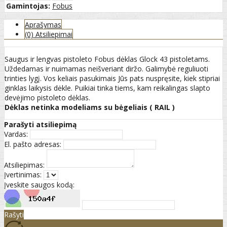
Gamintojas:
Fobus
Aprašymas
(0) Atsiliepimai
Saugus ir lengvas pistoleto Fobus dėklas Glock 43 pistoletams.
Uždedamas ir nuimamas neišveriant diržo. Galimybė reguliuoti
trinties lygį. Vos keliais pasukimais Jūs pats nuspręsite, kiek stipriai
ginklas laikysis dėkle. Puikiai tinka tiems, kam reikalingas slapto
devėjimo pistoleto dėklas.
Dėklas netinka modeliams su bėgeliais ( RAIL )
Parašyti atsiliepimą
Vardas:
El. pašto adresas:
Atsiliepimas:
Įvertinimas:
Įveskite saugos kodą:
Rašyti