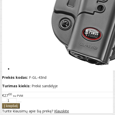
Prekės kodas:
F-GL-43nd
Turimas kiekis:
Prekė sandėlyje
00
€27
su PVM
Turite klausimų apie šią prekę?
Klauskite