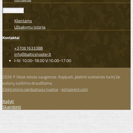
Klientams
Klientams
Užsakymų istorija
Kontaktai
+37061633388
info@balticshooter.lt
I-IV: 10.00-18.00 V:10.00-17.00
2026 © Visos teisės saugomos. Kopijuoti, platinti svetainės turinį be
autorių sutikimo draudžiama.
Elektroninių parduotuvių nuoma
-
eshoprent.com
Rašyti
Skambinti