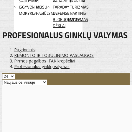
ŠAUDYMAS
VADAVIETĖ
ĮRANKIAI
IŠGYVENIMO
MŪSŲ
FARADAY
TURIZMAS
MOKYKLA
PASIŪLYMAI
DEFENSE
NAKTINIS
BLOKUOJANTYS
MATYMAS
DĖKLAI
PROFESIONALUS GINKLŲ VALYMAS
Pagrindinis
REMONTO IR TOBULINIMO PASLAUGOS
Pirmos pagalbos IFAK krepšeliai
Profesionalus ginklų valymas