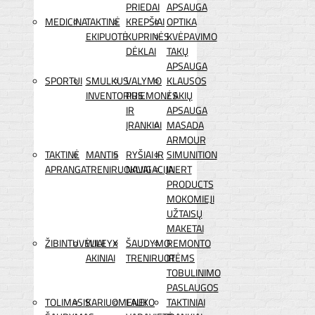
PRIEDAI
APSAUGA
MEDICINA
TAKTINĖ
KREPŠIAI
OPTIKA
EKIPUOTĖ
KUPRINĖS
KVĖPAVIMO
DĖKLAI
TAKŲ
APSAUGA
SPORTUI
SMULKUS
VALYMO
KLAUSOS
INVENTORIUS
PRIEMONĖS
/ AKIŲ
IR
APSAUGA
ĮRANKIAI
MASADA
ARMOUR
TAKTINĖ
MANTIS
RYŠIAI IR
SIMUNITION
APRANGA
TRENIRUOKLIAI
NAVIGACIJA
INERT
PRODUCTS
MOKOMIEJI
UŽTAISŲ
MAKETAI
ŽIBINTUVĖLIAI
WILEYX
ŠAUDYMO
REMONTO
AKINIAI
TRENIRUOTĖMS
IR
TOBULINIMO
PASLAUGOS
TOLIMASIS
KARIUOMENEI
LAUKO
TAKTINIAI