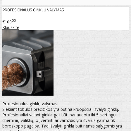
PROFESIONALUS GINKLŲ VALYMAS
..
00
€100
Klauskite
Profesionalus ginklų valymas
Siekiant tobulos precizikos yra būtina kruopščiai išvalyti ginklą.
Profesionaliai valant ginklą gali būti panaudota iki 5 skirtingų
cheminių valiklių, o įvertinti ar vamzdis yra švarus galima tik
boroskopo pagalba. Tad išvalyti ginklą buitinėmis sąlygomis yra