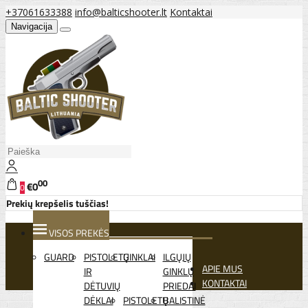
+37061633388
info@balticshooter.lt
Kontaktai
Navigacija
00
€0
0
Prekių krepšelis tuščias!
VISOS PREKĖS
GUARD
PISTOLETŲ
GINKLAI
ILGŲJŲ
APIE MUS
IR
GINKLŲ
KONTAKTAI
DĖTUVIŲ
PRIEDAI
DĖKLAI
PISTOLETŲ
BALISTINĖ