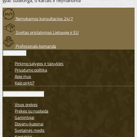
ypač sudėtinga, o kartais ir neįmanoma
Nemokamos konsultacijos 24/7
Greitas pristatymas Lietuvoje ir EU
Profesionalų komanda
Informacija
Pirkimo sąlygos ir taisyklės
Privatumo politika
Apie mus
Kaip pirkti?
Klientų aptarnavimas
Visos prekės
Prekės su nuolaida
Gamintojai
Dovanų kuponai
Svetainės medis
Kontaktai