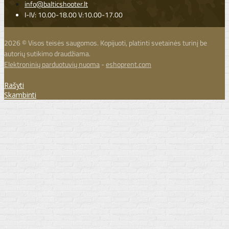
info@balticshooter.lt
I-IV: 10.00-18.00 V:10.00-17.00
2026 © Visos teisės saugomos. Kopijuoti, platinti svetainės turinį be
autorių sutikimo draudžiama.
Elektroninių parduotuvių nuoma
-
eshoprent.com
Rašyti
Skambinti