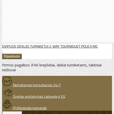
DVIPUSIS DĖKLAS TURNIKETUI 2-WAY TOURNIQUET POUCH MC
..
Pirmos pagalbos IFAK krepšeliai, dėklai turniketams, taktiniai
neštuvai
Nemokamos konsultacijos 24/7
Greitas pristatymas Lietuvoje ir EU
Profesionalų komanda
Informacija