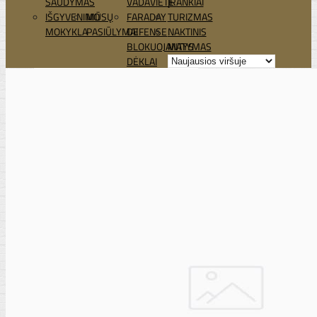
ŠAUDYMAS
VADAVIETĖ
ĮRANKIAI
IŠGYVENIMO
MŪSŲ
FARADAY
TURIZMAS
MOKYKLA
PASIŪLYMAI
DEFENSE
NAKTINIS
BLOKUOJANTYS
MATYMAS
DĖKLAI