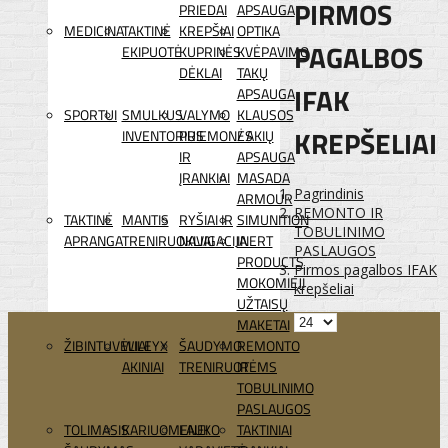
PIRMOS
PRIEDAI
APSAUGA
MEDICINA
TAKTINĖ
KREPŠIAI
OPTIKA
PAGALBOS
EKIPUOTĖ
KUPRINĖS
KVĖPAVIMO
DĖKLAI
TAKŲ
IFAK
APSAUGA
SPORTUI
SMULKUS
VALYMO
KLAUSOS
KREPŠELIAI
INVENTORIUS
PRIEMONĖS
/ AKIŲ
IR
APSAUGA
ĮRANKIAI
MASADA
Pagrindinis
ARMOUR
REMONTO IR
TAKTINĖ
MANTIS
RYŠIAI IR
SIMUNITION
TOBULINIMO
APRANGA
TRENIRUOKLIAI
NAVIGACIJA
INERT
PASLAUGOS
PRODUCTS
Pirmos pagalbos IFAK
MOKOMIEJI
krepšeliai
UŽTAISŲ
MAKETAI
ŽIBINTUVĖLIAI
WILEYX
ŠAUDYMO
REMONTO
AKINIAI
TRENIRUOTĖMS
IR
TOBULINIMO
PASLAUGOS
TOLIMASIS
KARIUOMENEI
LAUKO
TAKTINIAI