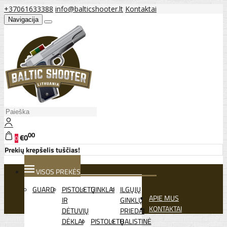
+37061633388
info@balticshooter.lt
Kontaktai
Navigacija
00
€0
0
Prekių krepšelis tuščias!
VISOS PREKĖS
GUARD
PISTOLETŲ
GINKLAI
ILGŲJŲ
APIE MUS
IR
GINKLŲ
KONTAKTAI
DĖTUVIŲ
PRIEDAI
DĖKLAI
PISTOLETŲ
BALISTINĖ