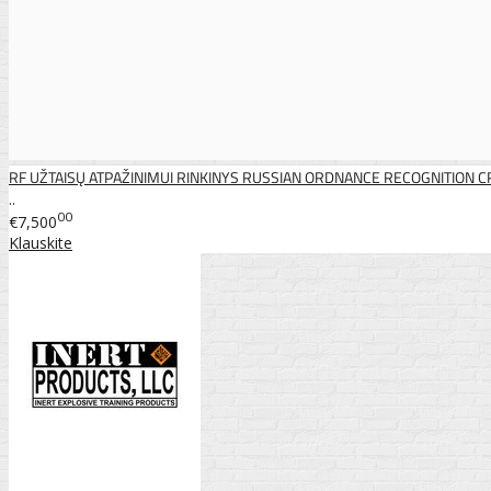
RF UŽTAISŲ ATPAŽINIMUI RINKINYS RUSSIAN ORDNANCE RECOGNITION C
..
00
€7,500
Klauskite