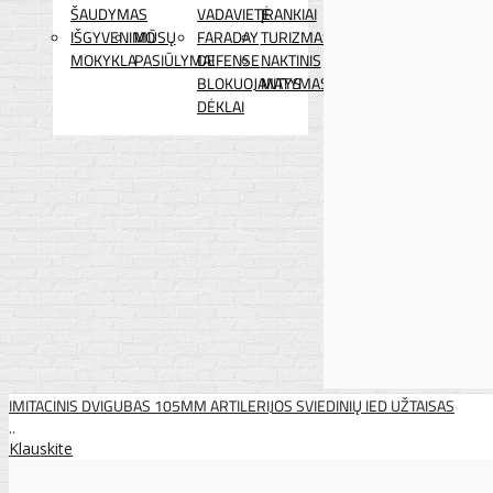
ŠAUDYMAS
VADAVIETĖ
ĮRANKIAI
IŠGYVENIMO
MŪSŲ
FARADAY
TURIZMAS
MOKYKLA
PASIŪLYMAI
DEFENSE
NAKTINIS
BLOKUOJANTYS
MATYMAS
DĖKLAI
IMITACINIS DVIGUBAS 105MM ARTILERIJOS SVIEDINIŲ IED UŽTAISAS
..
Klauskite