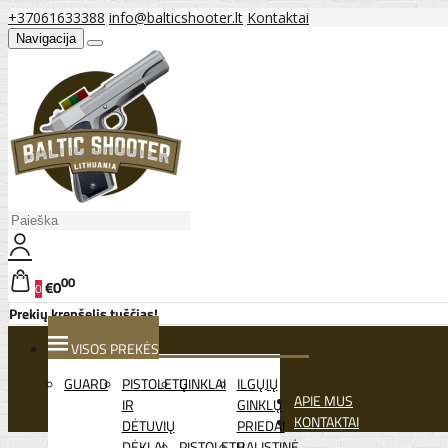
+37061633388
info@balticshooter.lt
Kontaktai
Navigacija
00
€0
0
Prekių krepšelis tuščias!
VISOS PREKĖS
GUARD
PISTOLETŲ
GINKLAI
ILGŲJŲ
APIE MUS
IR
GINKLŲ
KONTAKTAI
DĖTUVIŲ
PRIEDAI
DĖKLAI
PISTOLETŲ
BALISTINĖ