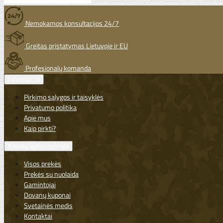
Nemokamos konsultacijos 24/7
Greitas pristatymas Lietuvoje ir EU
Profesionalų komanda
Informacija
Pirkimo sąlygos ir taisyklės
Privatumo politika
Apie mus
Kaip pirkti?
Klientų aptarnavimas
Visos prekės
Prekės su nuolaida
Gamintojai
Dovanų kuponai
Svetainės medis
Kontaktai