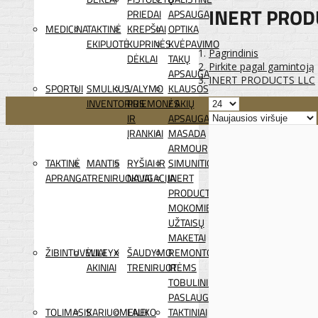
INERT PROD
PRIEDAI
APSAUGA
MEDICINA
TAKTINĖ
KREPŠIAI
OPTIKA
EKIPUOTĖ
KUPRINĖS
KVĖPAVIMO
Pagrindinis
DĖKLAI
TAKŲ
Pirkite pagal gamintoją
APSAUGA
INERT PRODUCTS LLC
SPORTUI
SMULKUS
VALYMO
KLAUSOS
INVENTORIUS
PRIEMONĖS
/ AKIŲ
IR
APSAUGA
ĮRANKIAI
MASADA
ARMOUR
TAKTINĖ
MANTIS
RYŠIAI IR
SIMUNITION
APRANGA
TRENIRUOKLIAI
NAVIGACIJA
INERT
PRODUCTS
MOKOMIEJI
UŽTAISŲ
MAKETAI
ŽIBINTUVĖLIAI
WILEYX
ŠAUDYMO
REMONTO
AKINIAI
TRENIRUOTĖMS
IR
TOBULINIMO
PASLAUGOS
TOLIMASIS
KARIUOMENEI
LAUKO
TAKTINIAI