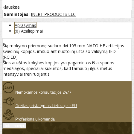
Klauskite
Gamintojas:
INERT PRODUCTS LLC
Aprašymas
(0) Atsiliepimai
Šią mokymo priemonę sudaro dvi 105 mm NATO HE artilerijos
sviedinių kopijos, imituojant nuotolinį užtaiso valdymą IED
(RCIED).
Šios aukštos kokybės kopijos yra pagamintos iš atsparios
medžiagos, specialiai sukurtos, kad tarnautų ilgus metus
intensyviai treniruojantis.
Nemokamos konsultacijos 24/7
Greitas pristatymas Lietuvoje ir EU
Profesionalų komanda
Informacija