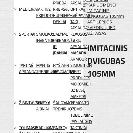
PRIEDAI
APSAUGA
KARIUOMENEI
MEDICINA
TAKTINĖ
KREPŠIAI
OPTIKA
IMITACINIS
EKIPUOTĖ
KUPRINĖS
KVĖPAVIMO
DVIGUBAS 105mm
DĖKLAI
TAKŲ
ARTILERIJOS
APSAUGA
SVIEDINIŲ IED
UŽTAISAS
SPORTUI
SMULKUS
VALYMO
KLAUSOS
INVENTORIUS
PRIEMONĖS
/ AKIŲ
IMITACINIS
IR
APSAUGA
ĮRANKIAI
MASADA
DVIGUBAS
ARMOUR
TAKTINĖ
MANTIS
RYŠIAI IR
SIMUNITION
105MM
APRANGA
TRENIRUOKLIAI
NAVIGACIJA
INERT
PRODUCTS
MOKOMIEJI
UŽTAISŲ
MAKETAI
ŽIBINTUVĖLIAI
WILEYX
ŠAUDYMO
REMONTO
AKINIAI
TRENIRUOTĖMS
IR
TOBULINIMO
PASLAUGOS
TOLIMASIS
KARIUOMENEI
LAUKO
TAKTINIAI