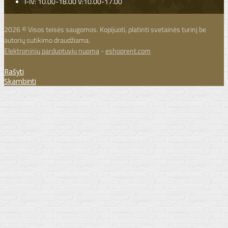
I-IV: 10.00-18.00 V:10.00-17.00
2026 © Visos teisės saugomos. Kopijuoti, platinti svetainės turinį be
autorių sutikimo draudžiama.
Elektroninių parduotuvių nuoma
-
eshoprent.com
Rašyti
Skambinti