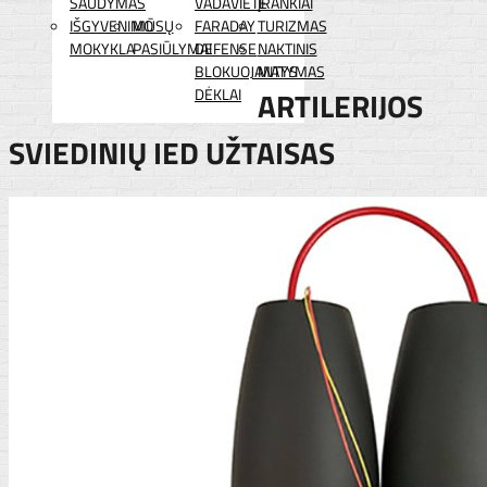
ŠAUDYMAS
VADAVIETĖ
ĮRANKIAI
IŠGYVENIMO
MŪSŲ
FARADAY
TURIZMAS
MOKYKLA
PASIŪLYMAI
DEFENSE
NAKTINIS
BLOKUOJANTYS
MATYMAS
DĖKLAI
ARTILERIJOS
SVIEDINIŲ IED UŽTAISAS