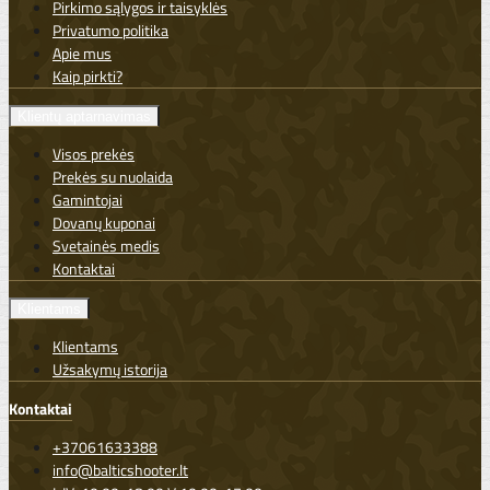
Pirkimo sąlygos ir taisyklės
Privatumo politika
Apie mus
Kaip pirkti?
Klientų aptarnavimas
Visos prekės
Prekės su nuolaida
Gamintojai
Dovanų kuponai
Svetainės medis
Kontaktai
Klientams
Klientams
Užsakymų istorija
Kontaktai
+37061633388
info@balticshooter.lt