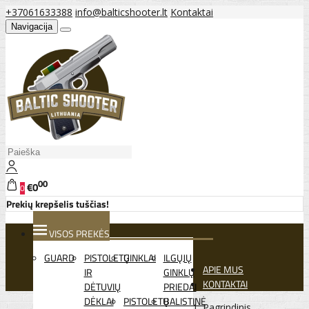
+37061633388
info@balticshooter.lt
Kontaktai
Navigacija
00
€0
0
Prekių krepšelis tuščias!
VISOS PREKĖS
GUARD
PISTOLETŲ
GINKLAI
ILGŲJŲ
APIE MUS
IR
GINKLŲ
KONTAKTAI
DĖTUVIŲ
PRIEDAI
DĖKLAI
PISTOLETŲ
BALISTINĖ
Pagrindinis