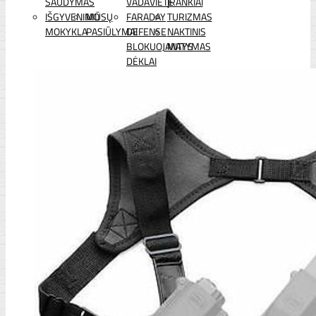
ŠAUDYMAS
VADAVIETĖ
ĮRANKIAI
IŠGYVENIMO
MŪSŲ
FARADAY
TURIZMAS
MOKYKLA
PASIŪLYMAI
DEFENSE
NAKTINIS
BLOKUOJANTYS
MATYMAS
DĖKLAI