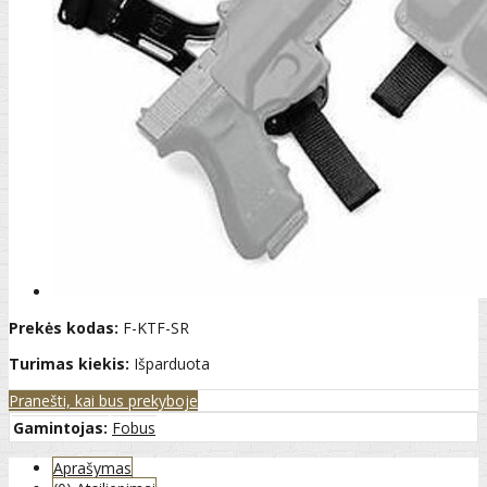
Prekės kodas:
F-KTF-SR
Turimas kiekis:
Išparduota
Pranešti, kai bus prekyboje
Gamintojas:
Fobus
Aprašymas