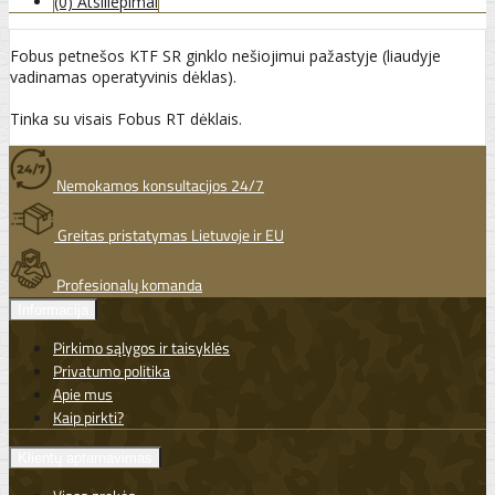
(0) Atsiliepimai
Fobus petnešos KTF SR ginklo nešiojimui pažastyje (liaudyje
vadinamas operatyvinis dėklas).
Tinka su visais Fobus RT dėklais.
Nemokamos konsultacijos 24/7
Greitas pristatymas Lietuvoje ir EU
Profesionalų komanda
Informacija
Pirkimo sąlygos ir taisyklės
Privatumo politika
Apie mus
Kaip pirkti?
Klientų aptarnavimas