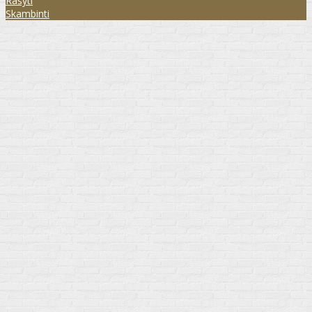
Rašyti
Skambinti