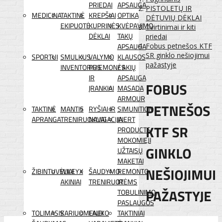
PRIEDAI
APSAUGA
PISTOLETŲ IR
MEDICINA
TAKTINĖ
KREPŠIAI
OPTIKA
DĖTUVIŲ DĖKLAI
EKIPUOTĖ
KUPRINĖS
KVĖPAVIMO
Tvirtinimai ir kiti
DĖKLAI
TAKŲ
priedai
APSAUGA
Fobus petnešos KTF
SR ginklo nešiojimui
SPORTUI
SMULKUS
VALYMO
KLAUSOS
pažastyje
INVENTORIUS
PRIEMONĖS
/ AKIŲ
IR
APSAUGA
FOBUS
ĮRANKIAI
MASADA
ARMOUR
PETNEŠOS
TAKTINĖ
MANTIS
RYŠIAI IR
SIMUNITION
APRANGA
TRENIRUOKLIAI
NAVIGACIJA
INERT
KTF SR
PRODUCTS
MOKOMIEJI
GINKLO
UŽTAISŲ
MAKETAI
NEŠIOJIMUI
ŽIBINTUVĖLIAI
WILEYX
ŠAUDYMO
REMONTO
AKINIAI
TRENIRUOTĖMS
IR
PAŽASTYJE
TOBULINIMO
PASLAUGOS
TOLIMASIS
KARIUOMENEI
LAUKO
TAKTINIAI