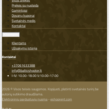
Visos prekės
Prekės su nuolaida
Gamintojai
Dovanų kuponai
Svetainės medis
Kontaktai
Klientams
Klientams
Užsakymų istorija
Kontaktai
+37061633388
info@balticshooter.lt
I-IV: 10.00-18.00 V:10.00-17.00
2026 © Visos teisės saugomos. Kopijuoti, platinti svetainės turinį be
autorių sutikimo draudžiama.
Elektroninių parduotuvių nuoma
-
eshoprent.com