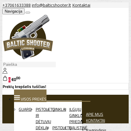
+37061633388
info@balticshooter.lt
Kontaktai
Navigacija
00
€0
0
Prekių krepšelis tuščias!
VISOS PREKĖS
GUARD
PISTOLETŲ
GINKLAI
ILGŲJŲ
APIE MUS
IR
GINKLŲ
KONTAKTAI
DĖTUVIŲ
PRIEDAI
DĖKLAI
PISTOLETŲ
BALISTINĖ
Pagrindinis