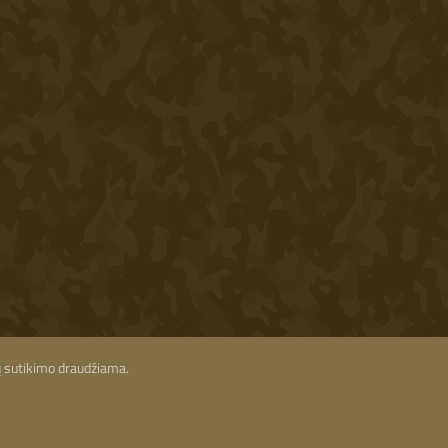
ių sutikimo draudžiama.