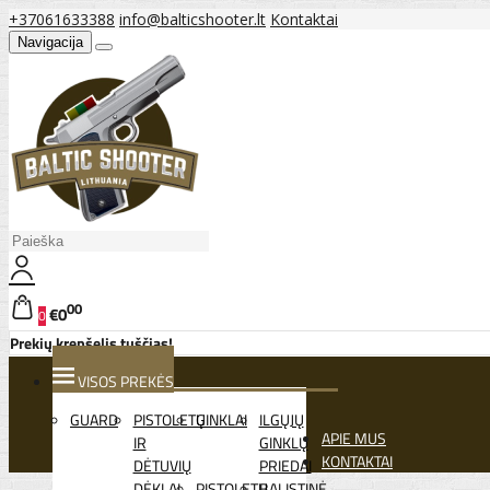
+37061633388
info@balticshooter.lt
Kontaktai
Navigacija
00
€0
0
Prekių krepšelis tuščias!
VISOS PREKĖS
GUARD
PISTOLETŲ
GINKLAI
ILGŲJŲ
APIE MUS
IR
GINKLŲ
KONTAKTAI
DĖTUVIŲ
PRIEDAI
DĖKLAI
PISTOLETŲ
BALISTINĖ