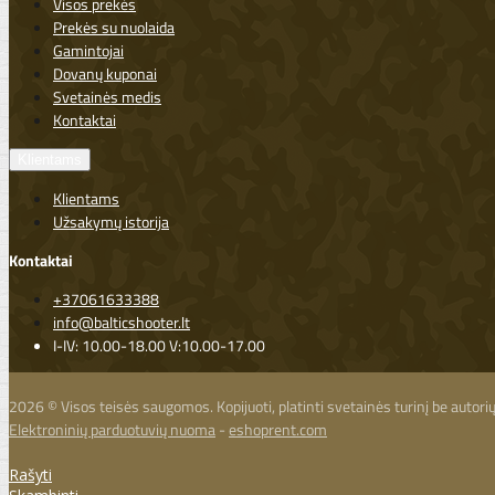
Visos prekės
Prekės su nuolaida
Gamintojai
Dovanų kuponai
Svetainės medis
Kontaktai
Klientams
Klientams
Užsakymų istorija
Kontaktai
+37061633388
info@balticshooter.lt
I-IV: 10.00-18.00 V:10.00-17.00
2026 © Visos teisės saugomos. Kopijuoti, platinti svetainės turinį be autor
Elektroninių parduotuvių nuoma
-
eshoprent.com
Rašyti