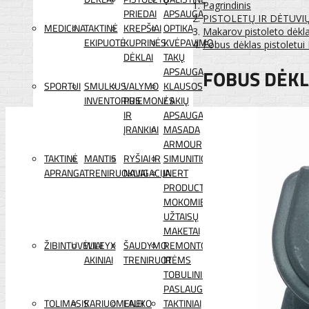
Pagrindinis
PRIEDAI
APSAUGA
PISTOLETŲ IR DĖTUVI
MEDICINA
TAKTINĖ
KREPŠIAI
OPTIKA
Makarov pistoleto dėkla
EKIPUOTĖ
KUPRINĖS
KVĖPAVIMO
Fobus dėklas pistolet
DĖKLAI
TAKŲ
FOBUS DĖKL
APSAUGA
SPORTUI
SMULKUS
VALYMO
KLAUSOS
INVENTORIUS
PRIEMONĖS
/ AKIŲ
IR
APSAUGA
ĮRANKIAI
MASADA
ARMOUR
TAKTINĖ
MANTIS
RYŠIAI IR
SIMUNITION
APRANGA
TRENIRUOKLIAI
NAVIGACIJA
INERT
PRODUCTS
MOKOMIEJI
UŽTAISŲ
MAKETAI
ŽIBINTUVĖLIAI
WILEYX
ŠAUDYMO
REMONTO
AKINIAI
TRENIRUOTĖMS
IR
TOBULINIMO
PASLAUGOS
TOLIMASIS
KARIUOMENEI
LAUKO
TAKTINIAI