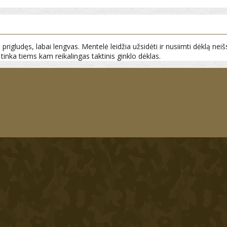
igludęs, labai lengvas. Mentelė leidžia užsidėti ir nusiimti dėklą neišs
tinka tiems kam reikalingas taktinis ginklo dėklas.