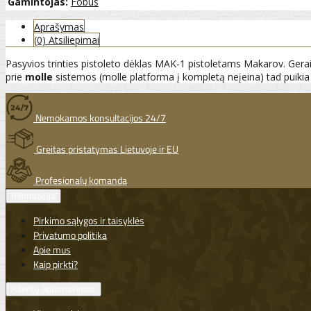
Gamintojas:
Fobus
Aprašymas
(0) Atsiliepimai
Pasyvios trinties pistoleto dėklas MAK-1 pistoletams Makarov. Gerai pr
prie
molle
sistemos (molle platforma į kompletą neįeina) tad puikia 
Nemokamos konsultacijos 24/7
Greitas pristatymas Lietuvoje ir EU
Profesionalų komanda
Informacija
Pirkimo sąlygos ir taisyklės
Privatumo politika
Apie mus
Kaip pirkti?
Klientų aptarnavimas