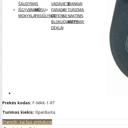
ŠAUDYMAS
VADAVIETĖ
ĮRANKIAI
IŠGYVENIMO
MŪSŲ
FARADAY
TURIZMAS
MOKYKLA
PASIŪLYMAI
DEFENSE
NAKTINIS
BLOKUOJANTYS
MATYMAS
DĖKLAI
Prekės kodas:
F-MAK-1-RT
Turimas kiekis:
Išparduota
Pranešti, kai bus prekyboje