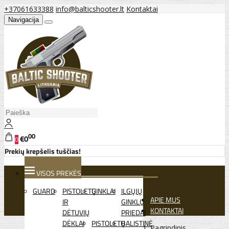
+37061633388
info@balticshooter.lt
Kontaktai
Navigacija
00
€0
0
Prekių krepšelis tuščias!
VISOS PREKĖS
GUARD
PISTOLETŲ
GINKLAI
ILGŲJŲ
APIE MUS
IR
GINKLŲ
KONTAKTAI
DĖTUVIŲ
PRIEDAI
DĖKLAI
PISTOLETŲ
BALISTINĖ
Pagrindinis