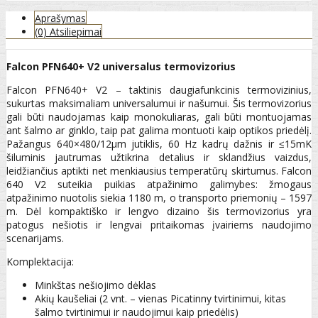
Aprašymas
(0) Atsiliepimai
Falcon PFN640+ V2 universalus termovizorius
Falcon PFN640+ V2 – taktinis daugiafunkcinis termovizinius,
sukurtas maksimaliam universalumui ir našumui. Šis termovizorius
gali būti naudojamas kaip monokuliaras, gali būti montuojamas
ant šalmo ar ginklo, taip pat galima montuoti kaip optikos priedėlį.
Pažangus 640×480/12μm jutiklis, 60 Hz kadrų dažnis ir ≤15mK
šiluminis jautrumas užtikrina detalius ir sklandžius vaizdus,
leidžiančius aptikti net menkiausius temperatūrų skirtumus. Falcon
640 V2 suteikia puikias atpažinimo galimybes: žmogaus
atpažinimo nuotolis siekia 1180 m, o transporto priemonių – 1597
m. Dėl kompaktiško ir lengvo dizaino šis termovizorius yra
patogus nešiotis ir lengvai pritaikomas įvairiems naudojimo
scenarijams.
Komplektacija:
Minkštas nešiojimo dėklas
Akių kaušeliai (2 vnt. – vienas Picatinny tvirtinimui, kitas
šalmo tvirtinimui ir naudojimui kaip priedėlis)