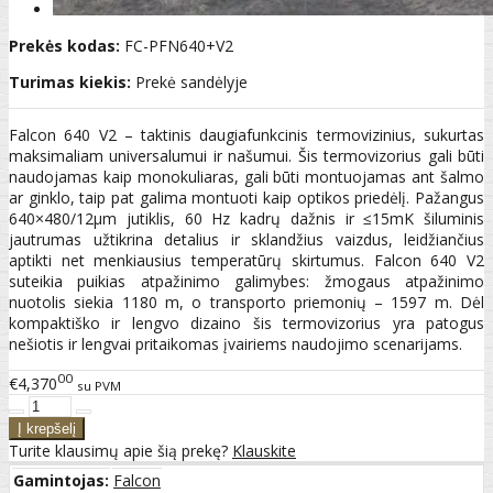
Prekės kodas:
FC-PFN640+V2
Turimas kiekis:
Prekė sandėlyje
Falcon 640 V2 – taktinis daugiafunkcinis termovizinius, sukurtas
maksimaliam universalumui ir našumui. Šis termovizorius gali būti
naudojamas kaip monokuliaras, gali būti montuojamas ant šalmo
ar ginklo, taip pat galima montuoti kaip optikos priedėlį. Pažangus
640×480/12μm jutiklis, 60 Hz kadrų dažnis ir ≤15mK šiluminis
jautrumas užtikrina detalius ir sklandžius vaizdus, leidžiančius
aptikti net menkiausius temperatūrų skirtumus. Falcon 640 V2
suteikia puikias atpažinimo galimybes: žmogaus atpažinimo
nuotolis siekia 1180 m, o transporto priemonių – 1597 m. Dėl
kompaktiško ir lengvo dizaino šis termovizorius yra patogus
nešiotis ir lengvai pritaikomas įvairiems naudojimo scenarijams.
00
€4,370
su PVM
Turite klausimų apie šią prekę?
Klauskite
Gamintojas:
Falcon