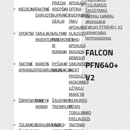
PRIEDAI
APSAUGA
TOLIMASIS
MEDICINA
TAKTINĖ
KREPŠIAI
OPTIKA
ŠAUDYMAS
EKIPUOTĖ
KUPRINĖS
KVĖPAVIMO
Optinių taikiklių
DĖKLAI
TAKŲ
aksesuarai
APSAUGA
Falcon PFN640+ V2
universalus
SPORTUI
SMULKUS
VALYMO
KLAUSOS
termovizorius
INVENTORIUS
PRIEMONĖS
/ AKIŲ
IR
APSAUGA
FALCON
ĮRANKIAI
MASADA
ARMOUR
PFN640+
TAKTINĖ
MANTIS
RYŠIAI IR
SIMUNITION
APRANGA
TRENIRUOKLIAI
NAVIGACIJA
INERT
V2
PRODUCTS
MOKOMIEJI
UŽTAISŲ
MAKETAI
ŽIBINTUVĖLIAI
WILEYX
ŠAUDYMO
REMONTO
AKINIAI
TRENIRUOTĖMS
IR
TOBULINIMO
PASLAUGOS
TOLIMASIS
KARIUOMENEI
LAUKO
TAKTINIAI