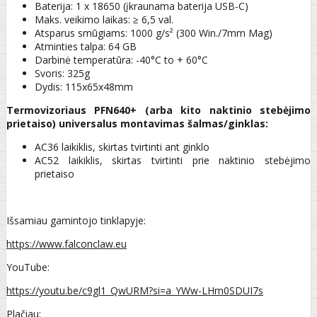
Baterija: 1 x 18650 (įkraunama baterija USB-C)
Maks. veikimo laikas: ≥ 6,5 val.
Atsparus smūgiams: 1000 g/s² (300 Win./7mm Mag)
Atminties talpa: 64 GB
Darbinė temperatūra: -40°C to + 60°C
Svoris: 325g
Dydis: 115x65x48mm
Termovizoriaus PFN640+ (arba kito naktinio stebėjimo
prietaiso) universalus montavimas šalmas/ginklas:
AC36 laikiklis, skirtas tvirtinti ant ginklo
AC52 laikiklis, skirtas tvirtinti prie naktinio stebėjimo
prietaiso
Išsamiau gamintojo tinklapyje:
https://www.falconclaw.eu
YouTube:
https://youtu.be/c9gl1_QwURM?si=a_YWw-LHm0SDUI7s
Plačiau: