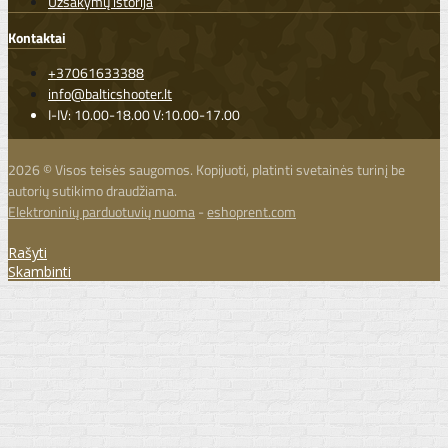
Užsakymų istorija
Kontaktai
+37061633388
info@balticshooter.lt
I-IV: 10.00-18.00 V:10.00-17.00
2026 © Visos teisės saugomos. Kopijuoti, platinti svetainės turinį be
autorių sutikimo draudžiama.
Elektroninių parduotuvių nuoma
-
eshoprent.com
Rašyti
Skambinti