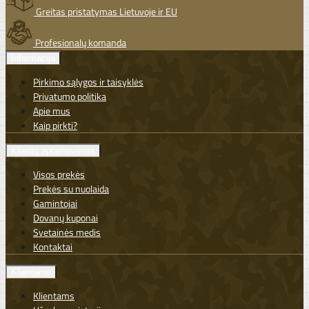
Greitas pristatymas Lietuvoje ir EU
Profesionalų komanda
Informacija
Pirkimo sąlygos ir taisyklės
Privatumo politika
Apie mus
Kaip pirkti?
Klientų aptarnavimas
Visos prekės
Prekės su nuolaida
Gamintojai
Dovanų kuponai
Svetainės medis
Kontaktai
Klientams
Klientams