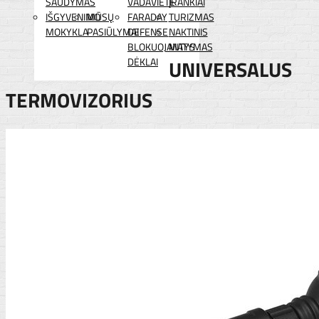
ŠAUDYMAS
VADAVIETĖ
ĮRANKIAI
IŠGYVENIMO
MŪSŲ
FARADAY
TURIZMAS
MOKYKLA
PASIŪLYMAI
DEFENSE
NAKTINIS
BLOKUOJANTYS
MATYMAS
DĖKLAI
UNIVERSALUS
TERMOVIZORIUS