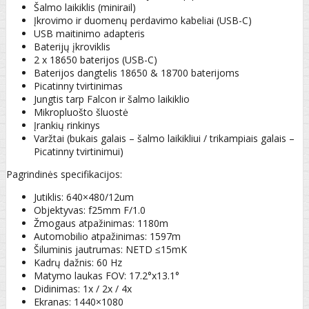
Šalmo laikiklis (minirail)
Įkrovimo ir duomenų perdavimo kabeliai (USB-C)
USB maitinimo adapteris
Baterijų įkroviklis
2 x 18650 baterijos (USB-C)
Baterijos dangtelis 18650 & 18700 baterijoms
Picatinny tvirtinimas
Jungtis tarp Falcon ir šalmo laikiklio
Mikropluošto šluostė
Įrankių rinkinys
Varžtai (bukais galais – šalmo laikikliui / trikampiais galais –
Picatinny tvirtinimui)
Pagrindinės specifikacijos:
Jutiklis: 640×480/12um
Objektyvas: f25mm F/1.0
Žmogaus atpažinimas: 1180m
Automobilio atpažinimas: 1597m
Šiluminis jautrumas: NETD ≤15mK
Kadrų dažnis: 60 Hz
Matymo laukas FOV: 17.2°x13.1°
Didinimas: 1x / 2x / 4x
Ekranas: 1440×1080