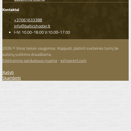
Kontaktai
+37061633388
info@balticshooter.lt
I-IV: 10.00-18.00 V:10.00-17.00
2026 © Visos teisės saugomos. Kopijuoti, platinti svetainės turinį be
autorių sutikimo draudžiama.
Elektroninių parduotuvių nuoma
-
eshoprent.com
Rašyti
Skambinti