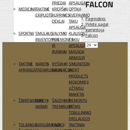
FALCON
PRIEDAI
APSAUGA
MEDICINA
TAKTINĖ
KREPŠIAI
OPTIKA
EKIPUOTĖ
KUPRINĖS
KVĖPAVIMO
Pagrindinis
DĖKLAI
TAKŲ
Pirkite pagal
APSAUGA
gamintoją
SPORTUI
SMULKUS
VALYMO
KLAUSOS
Falcon
INVENTORIUS
PRIEMONĖS
/ AKIŲ
IR
APSAUGA
ĮRANKIAI
MASADA
ARMOUR
TAKTINĖ
MANTIS
RYŠIAI IR
SIMUNITION
APRANGA
TRENIRUOKLIAI
NAVIGACIJA
INERT
PRODUCTS
MOKOMIEJI
UŽTAISŲ
MAKETAI
ŽIBINTUVĖLIAI
WILEYX
ŠAUDYMO
REMONTO
AKINIAI
TRENIRUOTĖMS
IR
TOBULINIMO
PASLAUGOS
TOLIMASIS
KARIUOMENEI
LAUKO
TAKTINIAI