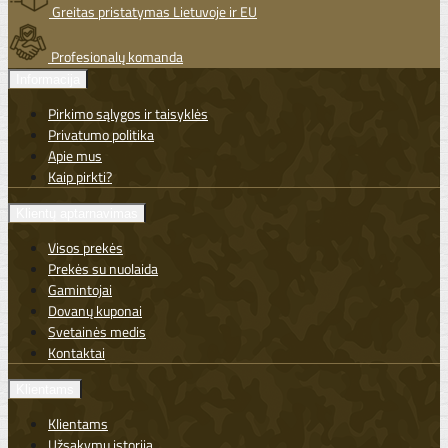
Greitas pristatymas Lietuvoje ir EU
Profesionalų komanda
Informacija
Pirkimo sąlygos ir taisyklės
Privatumo politika
Apie mus
Kaip pirkti?
Klientų aptarnavimas
Visos prekės
Prekės su nuolaida
Gamintojai
Dovanų kuponai
Svetainės medis
Kontaktai
Klientams
Klientams
Užsakymų istorija