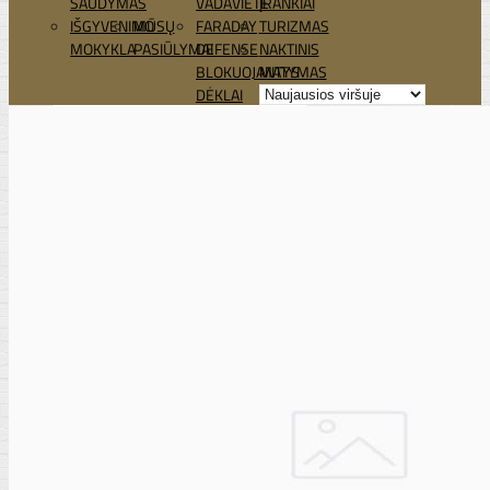
ŠAUDYMAS
VADAVIETĖ
ĮRANKIAI
IŠGYVENIMO
MŪSŲ
FARADAY
TURIZMAS
MOKYKLA
PASIŪLYMAI
DEFENSE
NAKTINIS
BLOKUOJANTYS
MATYMAS
DĖKLAI