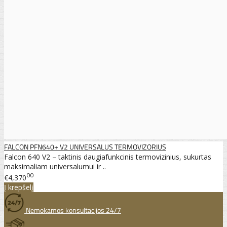
FALCON PFN640+ V2 UNIVERSALUS TERMOVIZORIUS
Falcon 640 V2 – taktinis daugiafunkcinis termovizinius, sukurtas
maksimaliam universalumui ir ..
00
€4,370
Į krepšelį
Nemokamos konsultacijos 24/7