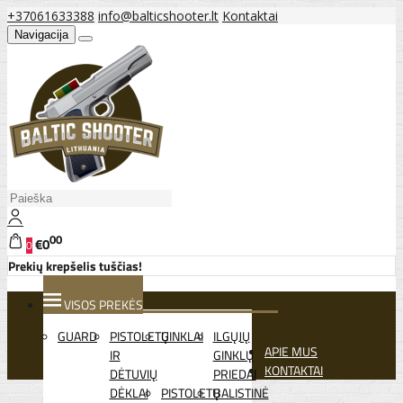
+37061633388
info@balticshooter.lt
Kontaktai
Navigacija
00
€0
0
Prekių krepšelis tuščias!
VISOS PREKĖS
GUARD
PISTOLETŲ
GINKLAI
ILGŲJŲ
APIE MUS
IR
GINKLŲ
KONTAKTAI
DĖTUVIŲ
PRIEDAI
DĖKLAI
PISTOLETŲ
BALISTINĖ