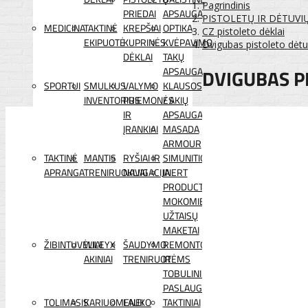
Pagrindinis
PRIEDAI
APSAUGA
PISTOLETŲ IR DĖTUVI
MEDICINA
TAKTINĖ
KREPŠIAI
OPTIKA
CZ pistoleto dėklai
EKIPUOTĖ
KUPRINĖS
KVĖPAVIMO
Dvigubas pistoleto dėt
DĖKLAI
TAKŲ
DVIGUBAS P
APSAUGA
SPORTUI
SMULKUS
VALYMO
KLAUSOS
INVENTORIUS
PRIEMONĖS
/ AKIŲ
IR
APSAUGA
ĮRANKIAI
MASADA
ARMOUR
TAKTINĖ
MANTIS
RYŠIAI IR
SIMUNITION
APRANGA
TRENIRUOKLIAI
NAVIGACIJA
INERT
PRODUCTS
MOKOMIEJI
UŽTAISŲ
MAKETAI
ŽIBINTUVĖLIAI
WILEYX
ŠAUDYMO
REMONTO
AKINIAI
TRENIRUOTĖMS
IR
TOBULINIMO
PASLAUGOS
TOLIMASIS
KARIUOMENEI
LAUKO
TAKTINIAI