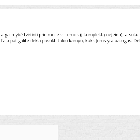
a galimybė tvirtinti prie molle sistemos (į komplektą neįeina), atsuk
bė. Taip pat galite dėklą pasukti tokiu kampu, koks Jums yra patogus. Dė