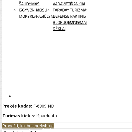
ŠAUDYMAS
VADAVIETĖ
ĮRANKIAI
IŠGYVENIMO
MŪSŲ
FARADAY
TURIZMAS
MOKYKLA
PASIŪLYMAI
DEFENSE
NAKTINIS
BLOKUOJANTYS
MATYMAS
DĖKLAI
Prekės kodas:
F-6909 ND
Turimas kiekis:
Išparduota
Pranešti, kai bus prekyboje