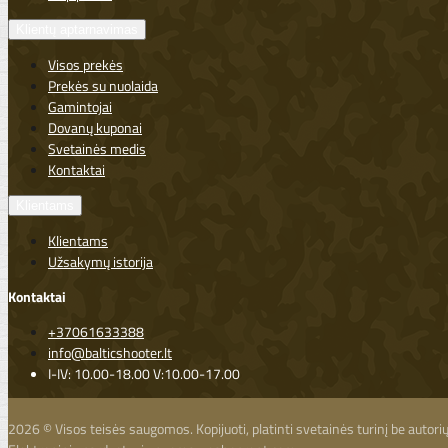
Klientų aptarnavimas
Visos prekės
Prekės su nuolaida
Gamintojai
Dovanų kuponai
Svetainės medis
Kontaktai
Klientams
Klientams
Užsakymų istorija
Kontaktai
+37061633388
info@balticshooter.lt
I-IV: 10.00-18.00 V:10.00-17.00
2026 © Visos teisės saugomos. Kopijuoti, platinti svetainės turinį be autor