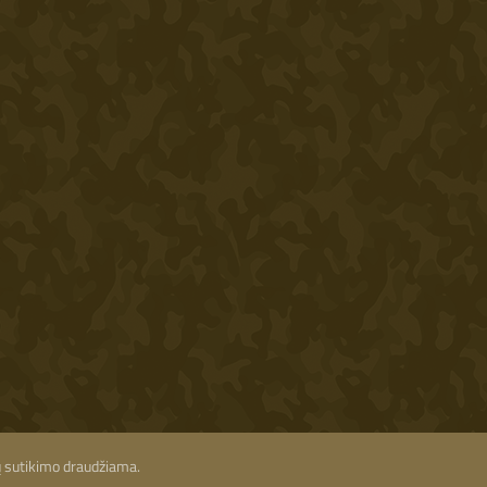
ių sutikimo draudžiama.