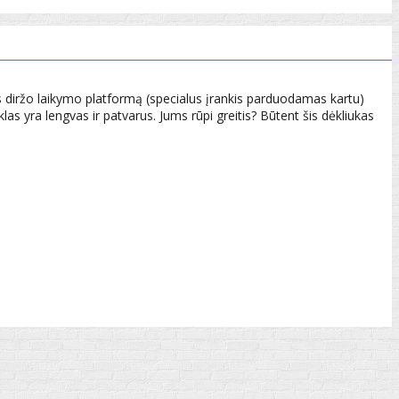
us diržo laikymo platformą (specialus įrankis parduodamas kartu)
klas yra lengvas ir patvarus. Jums rūpi greitis? Būtent šis dėkliukas