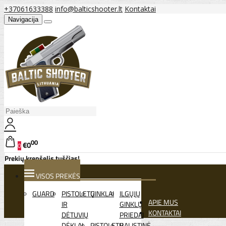
+37061633388
info@balticshooter.lt
Kontaktai
Navigacija
00
€0
0
Prekių krepšelis tuščias!
VISOS PREKĖS
GUARD
PISTOLETŲ
GINKLAI
ILGŲJŲ
APIE MUS
IR
GINKLŲ
KONTAKTAI
DĖTUVIŲ
PRIEDAI
DĖKLAI
PISTOLETŲ
BALISTINĖ