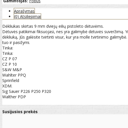
Gamintojas:
Fobus
Aprašymas
(0) Atsiliepimai
Dėkliukas skirtas 9 mm dviejų eilių pistoleto dėtuvėms.
Dėtuvės patikimai fiksuojasi, nes yra galimybė dėtuvės suveržimą. Yr
dėkliuką, Jūs galėsite tvirtinti visur, kur yra molle tvirtinimo galimy
tuo ir pasižymi.
Tinka:
Tinka:
CZ P 07
CZ P 10
S&W M&P
Wahlter PPQ
Sprinfield
XDM.
Sig Sauer P226 P250 P320
Walther PDP
Susijusios prekės