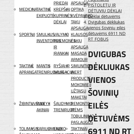
PRIEDAI
APSAUGA
PISTOLETŲ IR
MEDICINA
TAKTINĖ
KREPŠIAI
OPTIKA
DĖTUVIŲ DĖKLAI
EKIPUOTĖ
KUPRINĖS
KVĖPAVIMO
Dėklai dėtuvėms
DĖKLAI
TAKŲ
Dvigubas dėkliukas
APSAUGA
vienos šovinių eilės
dėtuvėms 6911 ND
SPORTUI
SMULKUS
VALYMO
KLAUSOS
RT FOBUS
INVENTORIUS
PRIEMONĖS
/ AKIŲ
IR
APSAUGA
DVIGUBAS
ĮRANKIAI
MASADA
ARMOUR
DĖKLIUKAS
TAKTINĖ
MANTIS
RYŠIAI IR
SIMUNITION
APRANGA
TRENIRUOKLIAI
NAVIGACIJA
INERT
VIENOS
PRODUCTS
MOKOMIEJI
ŠOVINIŲ
UŽTAISŲ
MAKETAI
EILĖS
ŽIBINTUVĖLIAI
WILEYX
ŠAUDYMO
REMONTO
AKINIAI
TRENIRUOTĖMS
IR
DĖTUVĖMS
TOBULINIMO
PASLAUGOS
6911 ND RT
TOLIMASIS
KARIUOMENEI
LAUKO
TAKTINIAI