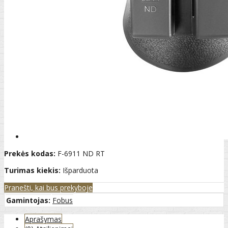
Prekės kodas:
F-6911 ND RT
Turimas kiekis:
Išparduota
Pranešti, kai bus prekyboje
Gamintojas:
Fobus
Aprašymas