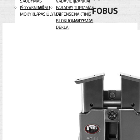
ŠAUDYMAS
VADAVIETĖ
ĮRANKIAI
FOBUS
IŠGYVENIMO
MŪSŲ
FARADAY
TURIZMAS
MOKYKLA
PASIŪLYMAI
DEFENSE
NAKTINIS
BLOKUOJANTYS
MATYMAS
DĖKLAI