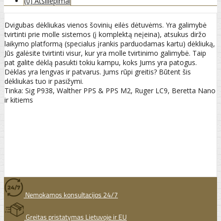
(0) Atsiliepimai
Dvigubas dėkliukas vienos šovinių eilės dėtuvėms. Yra galimybė
tvirtinti prie molle sistemos (į komplektą neįeina), atsukus diržo
laikymo platformą (specialus įrankis parduodamas kartu) dėkliuką,
Jūs galėsite tvirtinti visur, kur yra molle tvirtinimo galimybė. Taip
pat galite dėklą pasukti tokiu kampu, koks Jums yra patogus.
Dėklas yra lengvas ir patvarus. Jums rūpi greitis? Būtent šis
dėkliukas tuo ir pasižymi.
Tinka: Sig P938, Walther PPS & PPS M2, Ruger LC9, Beretta Nano
ir kitiems
Nemokamos konsultacijos 24/7
Greitas pristatymas Lietuvoje ir EU