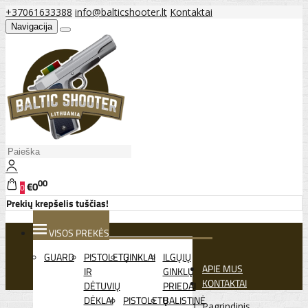
+37061633388
info@balticshooter.lt
Kontaktai
Navigacija
00
€0
0
Prekių krepšelis tuščias!
VISOS PREKĖS
GUARD
PISTOLETŲ
GINKLAI
ILGŲJŲ
APIE MUS
IR
GINKLŲ
KONTAKTAI
DĖTUVIŲ
PRIEDAI
DĖKLAI
PISTOLETŲ
BALISTINĖ
Pagrindinis