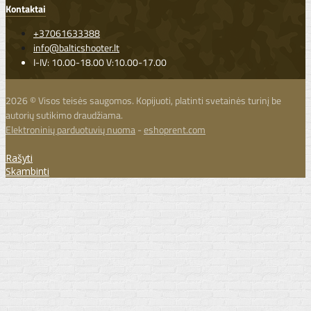
Kontaktai
+37061633388
info@balticshooter.lt
I-IV: 10.00-18.00 V:10.00-17.00
2026 © Visos teisės saugomos. Kopijuoti, platinti svetainės turinį be
autorių sutikimo draudžiama.
Elektroninių parduotuvių nuoma
-
eshoprent.com
Rašyti
Skambinti