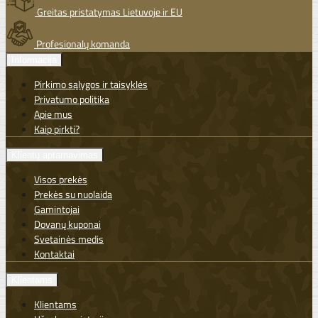
Greitas pristatymas Lietuvoje ir EU
Profesionalų komanda
Informacija
Pirkimo sąlygos ir taisyklės
Privatumo politika
Apie mus
Kaip pirkti?
Klientų aptarnavimas
Visos prekės
Prekės su nuolaida
Gamintojai
Dovanų kuponai
Svetainės medis
Kontaktai
Klientams
Klientams