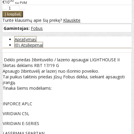
00
€10
su PVM
Turite klausimų apie šią prekę?
Klauskite
Gamintojas:
Fobus
Aprašymas
(0) Atsiliepimai
Dėklo priedas žibintuvėlio / lazerio apsaugai LIGHTHOUSE II
Skirtas dėklams RBT 17/19 G
Apsaugo žibintuvėlį ar lazerį nuo išorinio poveikio.
Tai puikus taktinis priedas Jūsų Fobus dėklui, siekiant apsaugoti
įrangą.
Tinaka šiems modeliams:
INFORCE APLC
VIRIDIAN C5L
VIRIDIAN E-SERIES
LASERMAX SPARTAN