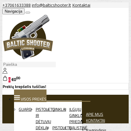
+37061633388
info@balticshooter.lt
Kontaktai
Navigacija
00
€0
0
Prekių krepšelis tuščias!
VISOS PREKĖS
GUARD
PISTOLETŲ
GINKLAI
ILGŲJŲ
APIE MUS
IR
GINKLŲ
KONTAKTAI
DĖTUVIŲ
PRIEDAI
DĖKLAI
PISTOLETŲ
BALISTINĖ
Pagrindinis