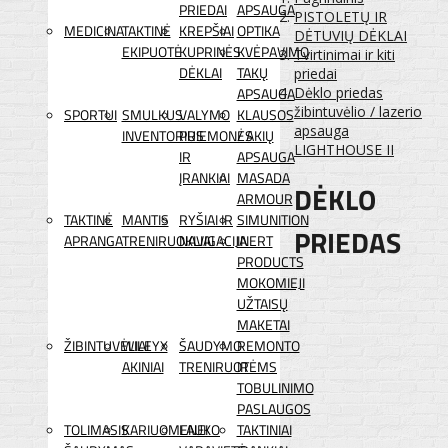
PRIEDAI
APSAUGA
PISTOLETŲ IR
MEDICINA
TAKTINĖ
KREPŠIAI
OPTIKA
DĖTUVIŲ DĖKLAI
EKIPUOTĖ
KUPRINĖS
KVĖPAVIMO
Tvirtinimai ir kiti
DĖKLAI
TAKŲ
priedai
APSAUGA
Dėklo priedas
žibintuvėlio / lazerio
SPORTUI
SMULKUS
VALYMO
KLAUSOS
apsauga
INVENTORIUS
PRIEMONĖS
/ AKIŲ
LIGHTHOUSE II
IR
APSAUGA
ĮRANKIAI
MASADA
DĖKLO
ARMOUR
TAKTINĖ
MANTIS
RYŠIAI IR
SIMUNITION
PRIEDAS
APRANGA
TRENIRUOKLIAI
NAVIGACIJA
INERT
PRODUCTS
MOKOMIEJI
UŽTAISŲ
MAKETAI
ŽIBINTUVĖLIAI
WILEYX
ŠAUDYMO
REMONTO
AKINIAI
TRENIRUOTĖMS
IR
TOBULINIMO
PASLAUGOS
TOLIMASIS
KARIUOMENEI
LAUKO
TAKTINIAI