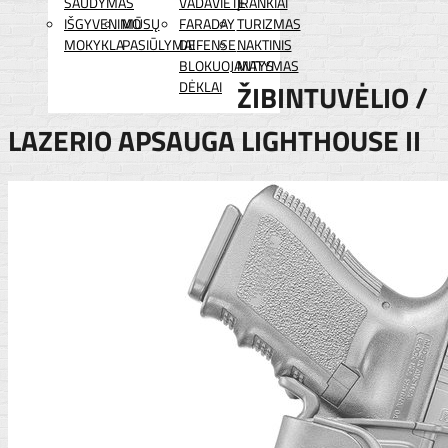
ŠAUDYMAS
VADAVIETĖ
ĮRANKIAI
IŠGYVENIMO
MŪSŲ
FARADAY
TURIZMAS
MOKYKLA
PASIŪLYMAI
DEFENSE
NAKTINIS
BLOKUOJANTYS
MATYMAS
DĖKLAI
ŽIBINTUVĖLIO /
LAZERIO APSAUGA LIGHTHOUSE II