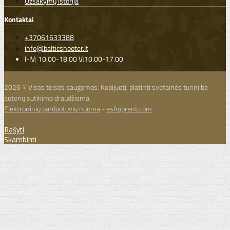
Užsakymų istorija
Kontaktai
+37061633388
info@balticshooter.lt
I-IV: 10.00-18.00 V:10.00-17.00
2026 © Visos teisės saugomos. Kopijuoti, platinti svetainės turinį be
autorių sutikimo draudžiama.
Elektroninių parduotuvių nuoma
-
eshoprent.com
Rašyti
Skambinti