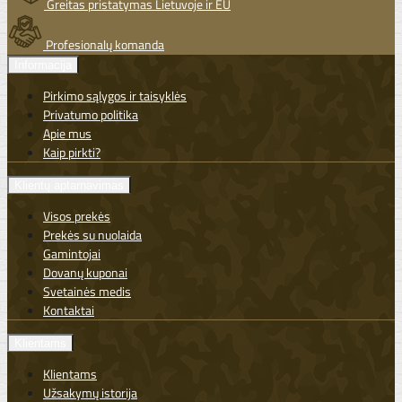
Greitas pristatymas Lietuvoje ir EU
Profesionalų komanda
Informacija
Pirkimo sąlygos ir taisyklės
Privatumo politika
Apie mus
Kaip pirkti?
Klientų aptarnavimas
Visos prekės
Prekės su nuolaida
Gamintojai
Dovanų kuponai
Svetainės medis
Kontaktai
Klientams
Klientams
Užsakymų istorija