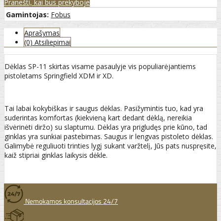
Pranešti, kai bus prekyboje
Gamintojas:
Fobus
Aprašymas
(0) Atsiliepimai
Dėklas SP-11 skirtas visame pasaulyje vis populiarėjantiems
pistoletams Springfield XDM ir XD.
Tai labai kokybiškas ir saugus dėklas. Pasižymintis tuo, kad yra
suderintas komfortas (kiekvieną kart dedant dėklą, nereikia
išvėrinėti diržo) su slaptumu. Dėklas yra prigludęs prie kūno, tad
ginklas yra sunkiai pastebimas. Saugus ir lengvas pistoleto dėklas.
Galimybė reguliuoti trinties lygį sukant varžtelį, Jūs pats nuspręsite,
kaiž stipriai ginklas laikysis dėkle.
Nemokamos konsultacijos 24/7