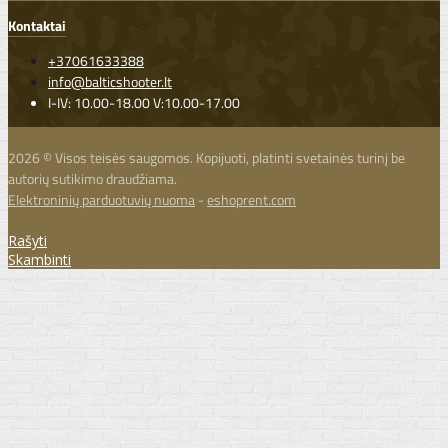
Kontaktai
+37061633388
info@balticshooter.lt
I-IV: 10.00-18.00 V:10.00-17.00
2026 © Visos teisės saugomos. Kopijuoti, platinti svetainės turinį be
autorių sutikimo draudžiama.
Elektroninių parduotuvių nuoma
-
eshoprent.com
Rašyti
Skambinti