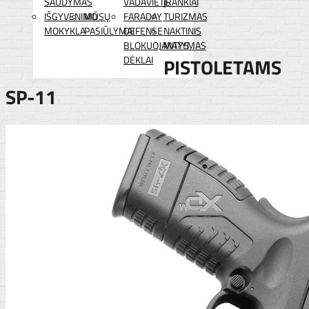
ŠAUDYMAS
VADAVIETĖ
ĮRANKIAI
IŠGYVENIMO
MŪSŲ
FARADAY
TURIZMAS
MOKYKLA
PASIŪLYMAI
DEFENSE
NAKTINIS
BLOKUOJANTYS
MATYMAS
DĖKLAI
PISTOLETAMS
SP-11