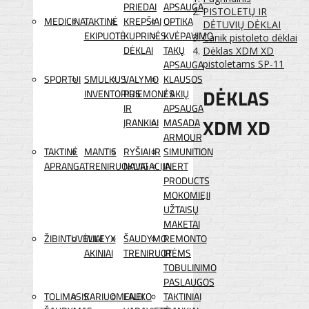
PRIEDAI
APSAUGA
PISTOLETŲ IR
MEDICINA
TAKTINĖ
KREPŠIAI
OPTIKA
DĖTUVIŲ DĖKLAI
EKIPUOTĖ
KUPRINĖS
KVĖPAVIMO
Canik pistoleto dėklai
DĖKLAI
TAKŲ
Dėklas XDM XD
APSAUGA
pistoletams SP-11
SPORTUI
SMULKUS
VALYMO
KLAUSOS
DĖKLAS
INVENTORIUS
PRIEMONĖS
/ AKIŲ
IR
APSAUGA
XDM XD
ĮRANKIAI
MASADA
ARMOUR
TAKTINĖ
MANTIS
RYŠIAI IR
SIMUNITION
APRANGA
TRENIRUOKLIAI
NAVIGACIJA
INERT
PRODUCTS
MOKOMIEJI
UŽTAISŲ
MAKETAI
ŽIBINTUVĖLIAI
WILEYX
ŠAUDYMO
REMONTO
AKINIAI
TRENIRUOTĖMS
IR
TOBULINIMO
PASLAUGOS
TOLIMASIS
KARIUOMENEI
LAUKO
TAKTINIAI