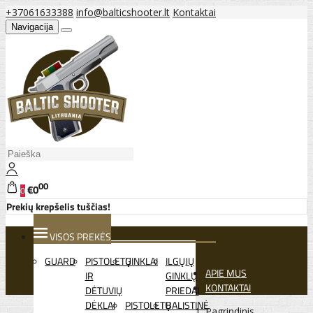
+37061633388
info@balticshooter.lt
Kontaktai
Navigacija
00
€0
0
Prekių krepšelis tuščias!
VISOS PREKĖS
GUARD
PISTOLETŲ
GINKLAI
ILGŲJŲ
APIE MUS
IR
GINKLŲ
KONTAKTAI
DĖTUVIŲ
PRIEDAI
DĖKLAI
PISTOLETŲ
BALISTINĖ
Pagrindinis