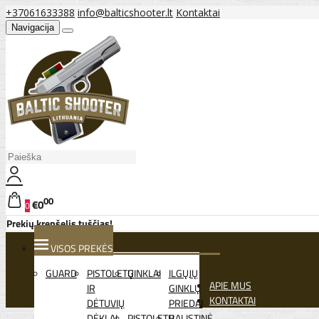
+37061633388
info@balticshooter.lt
Kontaktai
Navigacija
00
€0
0
Prekių krepšelis tuščias!
VISOS PREKĖS
GUARD
PISTOLETŲ
GINKLAI
ILGŲJŲ
APIE MUS
IR
GINKLŲ
KONTAKTAI
DĖTUVIŲ
PRIEDAI
DĖKLAI
PISTOLETŲ
BALISTINĖ