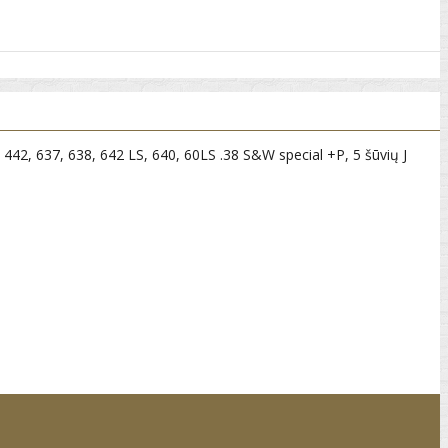
, 442, 637, 638, 642 LS, 640, 60LS .38 S&W special +P, 5 šūvių J