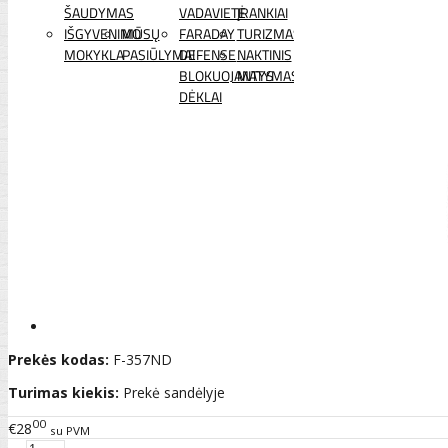
ŠAUDYMAS
VADAVIETĖ
ĮRANKIAI
IŠGYVENIMO
MŪSŲ
FARADAY
TURIZMAS
MOKYKLA
PASIŪLYMAI
DEFENSE
NAKTINIS
BLOKUOJANTYS
MATYMAS
DĖKLAI
Prekės kodas:
F-357ND
Turimas kiekis:
Prekė sandėlyje
00
€28
su PVM