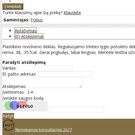
Turite klausimų apie šią prekę?
Klauskite
Gamintojas:
Fobus
Aprašymas
(0) Atsiliepimai
Plastikinis revolverio dėklas. Reguliuojamo trinties lygio pistoleto
rėmui .38, .357cal.. Gerai prigludęs, labai lengvas. Mentelė leidžia užsi
Parašyti atsiliepimą
Vardas:
El. pašto adresas:
Atsiliepimas:
Įvertinimas:
Įveskite saugos kodą:
Rašyti
Nemokamos konsultacijos 24/7