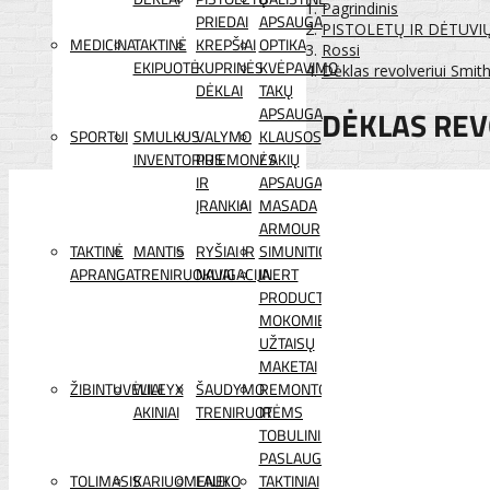
Pagrindinis
PRIEDAI
APSAUGA
PISTOLETŲ IR DĖTUVI
MEDICINA
TAKTINĖ
KREPŠIAI
OPTIKA
Rossi
EKIPUOTĖ
KUPRINĖS
KVĖPAVIMO
Dėklas revolveriui Smi
DĖKLAI
TAKŲ
DĖKLAS REV
APSAUGA
SPORTUI
SMULKUS
VALYMO
KLAUSOS
INVENTORIUS
PRIEMONĖS
/ AKIŲ
IR
APSAUGA
ĮRANKIAI
MASADA
ARMOUR
TAKTINĖ
MANTIS
RYŠIAI IR
SIMUNITION
APRANGA
TRENIRUOKLIAI
NAVIGACIJA
INERT
PRODUCTS
MOKOMIEJI
UŽTAISŲ
MAKETAI
ŽIBINTUVĖLIAI
WILEYX
ŠAUDYMO
REMONTO
AKINIAI
TRENIRUOTĖMS
IR
TOBULINIMO
PASLAUGOS
TOLIMASIS
KARIUOMENEI
LAUKO
TAKTINIAI