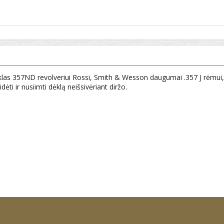
 dėklas 357ND revolveriui Rossi, Smith & Wesson daugumai .357 J rėmui
dėti ir nusiimti dėklą neišsivėriant diržo.