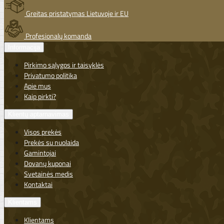
Greitas pristatymas Lietuvoje ir EU
Profesionalų komanda
Informacija
Pirkimo sąlygos ir taisyklės
Privatumo politika
Apie mus
Kaip pirkti?
Klientų aptarnavimas
Visos prekės
Prekės su nuolaida
Gamintojai
Dovanų kuponai
Svetainės medis
Kontaktai
Klientams
Klientams