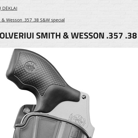
Ų DĖKLAI
th & Wesson .357 .38 S&W special
OLVERIUI SMITH & WESSON .357 .38