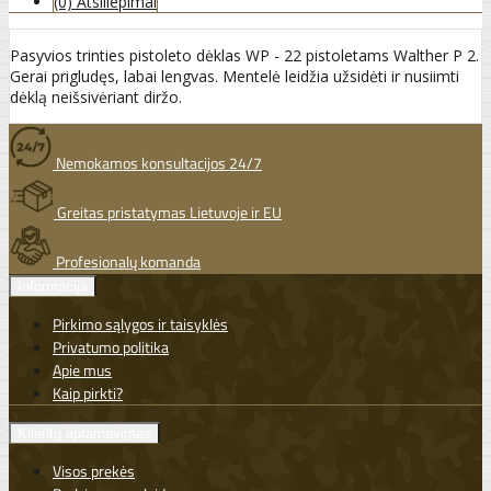
(0) Atsiliepimai
Pasyvios trinties pistoleto dėklas WP - 22 pistoletams Walther P 2.
Gerai prigludęs, labai lengvas. Mentelė leidžia užsidėti ir nusiimti
dėklą neišsivėriant diržo.
Nemokamos konsultacijos 24/7
Greitas pristatymas Lietuvoje ir EU
Profesionalų komanda
Informacija
Pirkimo sąlygos ir taisyklės
Privatumo politika
Apie mus
Kaip pirkti?
Klientų aptarnavimas
Visos prekės