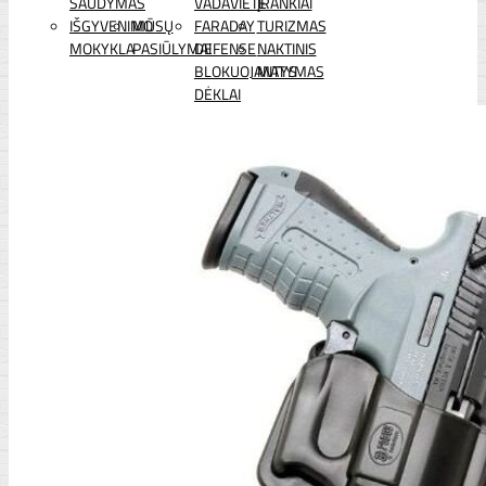
ŠAUDYMAS
VADAVIETĖ
ĮRANKIAI
IŠGYVENIMO
MŪSŲ
FARADAY
TURIZMAS
MOKYKLA
PASIŪLYMAI
DEFENSE
NAKTINIS
BLOKUOJANTYS
MATYMAS
DĖKLAI