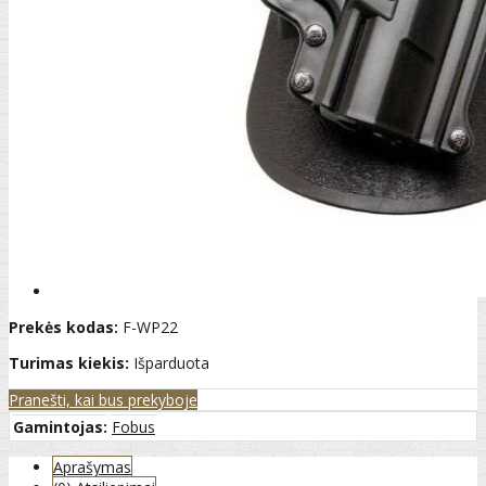
Prekės kodas:
F-WP22
Turimas kiekis:
Išparduota
Pranešti, kai bus prekyboje
Gamintojas:
Fobus
Aprašymas