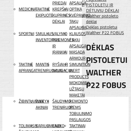
PRIEDAI
APSAUGA
PISTOLETŲ IR
MEDICINA
TAKTINĖ
KREPŠIAI
OPTIKA
DĖTUVIŲ DĖKLAI
EKIPUOTĖ
KUPRINĖS
KVĖPAVIMO
Walther pistoleto
DĖKLAI
TAKŲ
dėklai
APSAUGA
Dėklas pistoletui
Walther P22 FOBUS
SPORTUI
SMULKUS
VALYMO
KLAUSOS
INVENTORIUS
PRIEMONĖS
/ AKIŲ
DĖKLAS
IR
APSAUGA
ĮRANKIAI
MASADA
PISTOLETUI
ARMOUR
TAKTINĖ
MANTIS
RYŠIAI IR
SIMUNITION
WALTHER
APRANGA
TRENIRUOKLIAI
NAVIGACIJA
INERT
PRODUCTS
P22 FOBUS
MOKOMIEJI
UŽTAISŲ
MAKETAI
ŽIBINTUVĖLIAI
WILEYX
ŠAUDYMO
REMONTO
AKINIAI
TRENIRUOTĖMS
IR
TOBULINIMO
PASLAUGOS
TOLIMASIS
KARIUOMENEI
LAUKO
TAKTINIAI