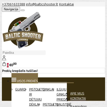
+37061633388
info@balticshooter.lt
Kontaktai
Navigacija
00
€0
0
Prekių krepšelis tuščias!
VISOS PREKĖS
GUARD
PISTOLETŲ
GINKLAI
ILGŲJŲ
APIE MUS
IR
GINKLŲ
KONTAKTAI
DĖTUVIŲ
PRIEDAI
DĖKLAI
PISTOLETŲ
BALISTINĖ
Pagrindinis