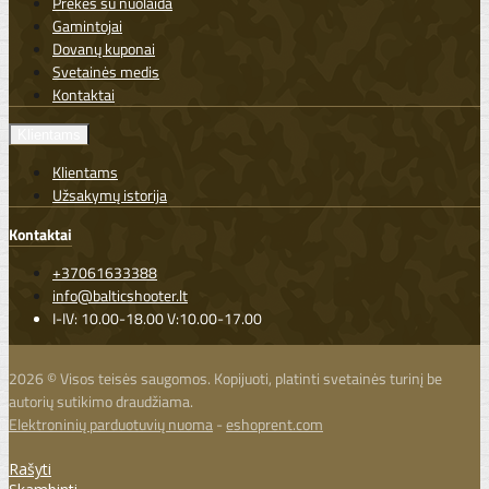
Prekės su nuolaida
Gamintojai
Dovanų kuponai
Svetainės medis
Kontaktai
Klientams
Klientams
Užsakymų istorija
Kontaktai
+37061633388
info@balticshooter.lt
I-IV: 10.00-18.00 V:10.00-17.00
2026 © Visos teisės saugomos. Kopijuoti, platinti svetainės turinį be
autorių sutikimo draudžiama.
Elektroninių parduotuvių nuoma
-
eshoprent.com
Rašyti