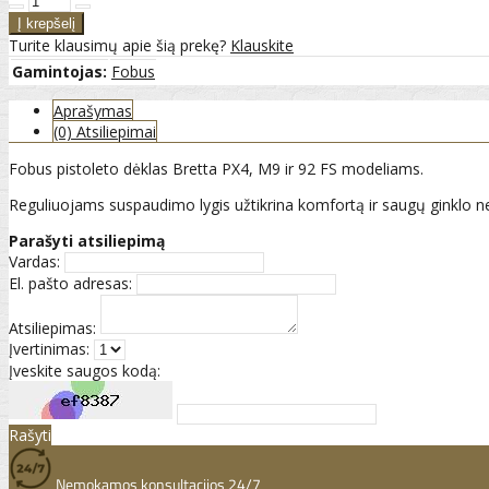
Turite klausimų apie šią prekę?
Klauskite
Gamintojas:
Fobus
Aprašymas
(0) Atsiliepimai
Fobus pistoleto dėklas Bretta PX4, M9 ir 92 FS modeliams.
Reguliuojams suspaudimo lygis užtikrina komfortą ir saugų ginklo n
Parašyti atsiliepimą
Vardas:
El. pašto adresas:
Atsiliepimas:
Įvertinimas:
Įveskite saugos kodą:
Rašyti
Nemokamos konsultacijos 24/7