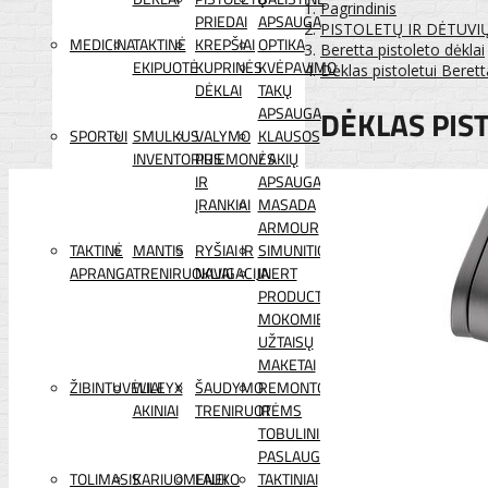
Pagrindinis
PRIEDAI
APSAUGA
PISTOLETŲ IR DĖTUVI
MEDICINA
TAKTINĖ
KREPŠIAI
OPTIKA
Beretta pistoleto dėklai
EKIPUOTĖ
KUPRINĖS
KVĖPAVIMO
Dėklas pistoletui Bere
DĖKLAI
TAKŲ
DĖKLAS PIS
APSAUGA
SPORTUI
SMULKUS
VALYMO
KLAUSOS
INVENTORIUS
PRIEMONĖS
/ AKIŲ
IR
APSAUGA
ĮRANKIAI
MASADA
ARMOUR
TAKTINĖ
MANTIS
RYŠIAI IR
SIMUNITION
APRANGA
TRENIRUOKLIAI
NAVIGACIJA
INERT
PRODUCTS
MOKOMIEJI
UŽTAISŲ
MAKETAI
ŽIBINTUVĖLIAI
WILEYX
ŠAUDYMO
REMONTO
AKINIAI
TRENIRUOTĖMS
IR
TOBULINIMO
PASLAUGOS
TOLIMASIS
KARIUOMENEI
LAUKO
TAKTINIAI