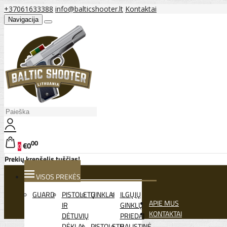
+37061633388
info@balticshooter.lt
Kontaktai
Navigacija
00
€0
0
Prekių krepšelis tuščias!
VISOS PREKĖS
GUARD
PISTOLETŲ
GINKLAI
ILGŲJŲ
APIE MUS
IR
GINKLŲ
KONTAKTAI
DĖTUVIŲ
PRIEDAI
DĖKLAI
PISTOLETŲ
BALISTINĖ