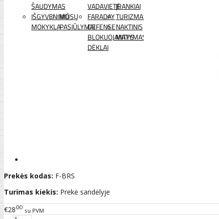
ŠAUDYMAS
VADAVIETĖ
ĮRANKIAI
IŠGYVENIMO
MŪSŲ
FARADAY
TURIZMAS
MOKYKLA
PASIŪLYMAI
DEFENSE
NAKTINIS
BLOKUOJANTYS
MATYMAS
DĖKLAI
Prekės kodas:
F-BRS
Turimas kiekis:
Prekė sandėlyje
00
€28
su PVM