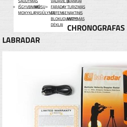
ŠAUDYMAS
VADAVIETĖ
ĮRANKIAI
IŠGYVENIMO
MŪSŲ
FARADAY
TURIZMAS
MOKYKLA
PASIŪLYMAI
DEFENSE
NAKTINIS
BLOKUOJANTYS
MATYMAS
DĖKLAI
CHRONOGRAFAS
LABRADAR