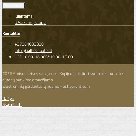
Klientams
Klientams
Užsakymų istorija
Kontaktai
+37061633388
info@balticshooter.lt
I-IV: 10.00-18.00 V:10.00-17.00
2026 © Visos teisės saugomos. Kopijuoti, platinti svetainės turinį be
autorių sutikimo draudžiama.
Elektroninių parduotuvių nuoma
-
eshoprent.com
Rašyti
Skambinti