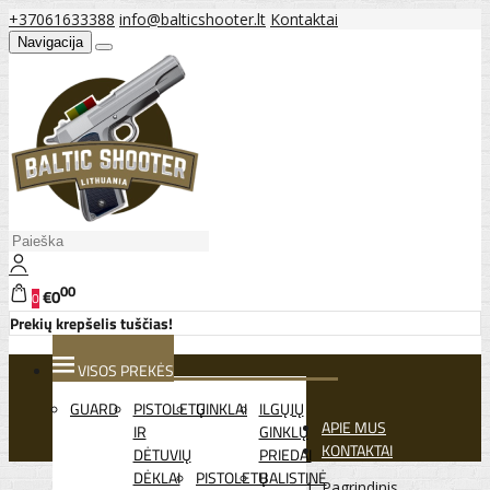
+37061633388
info@balticshooter.lt
Kontaktai
Navigacija
00
€0
0
Prekių krepšelis tuščias!
VISOS PREKĖS
GUARD
PISTOLETŲ
GINKLAI
ILGŲJŲ
APIE MUS
IR
GINKLŲ
KONTAKTAI
DĖTUVIŲ
PRIEDAI
DĖKLAI
PISTOLETŲ
BALISTINĖ
Pagrindinis