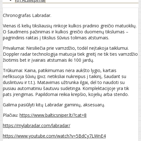
Chronografas Labradar.
Vienas iš kelių tiksliausių rinkoje kulkos pradinio greičio matuoklių.
O šaudmens pažinimas ir kulkos greičio duomenų tikslumas –
pagrindinis raktas į tikslius šūvius tolimais atstumais.
Privalumai: Nesiliečia prie vamzdžio, todėl neįtakoja taiklumui.
Doppler radar technologija matuoja tiek greitį ne tik ties vamzdžio
žiotimis bet ir įvairais atstumais iki 100 jardų.
Trūkumai: Kaina, patikimumas nėra aukšto lygio, kartais
nefiksuoja šūvių (pvz. netiksliai nukreipus į taikinį, šaudant su
duslintuvu ir t.t.). Matavimas užtrunka ilgai, dėl to naudoti su
pusiau automatiniu šautuvu sudėtinga. Komplektacijoje yra tik
pats įrengimas. Papildomai reikia krepšio, kojelių arba stendo.
Galima pasiūlyti kitų Labradar gaminių, aksesuarų.
Plačiau:
https://www.balticsniper.lt/?cat=8
https://mylabradar.com/labradar/
https://www.youtube.com/watch?v=5BdCy7LWnE4