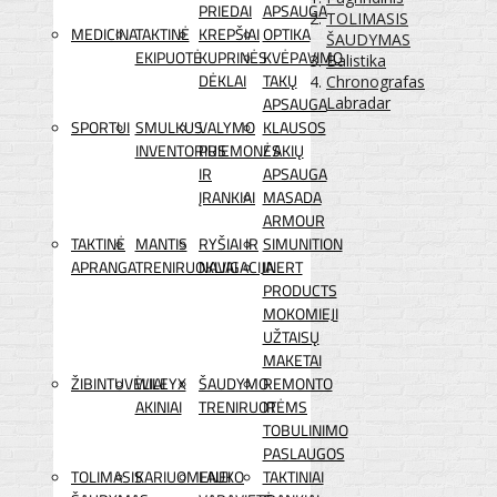
PRIEDAI
APSAUGA
TOLIMASIS
MEDICINA
TAKTINĖ
KREPŠIAI
OPTIKA
ŠAUDYMAS
EKIPUOTĖ
KUPRINĖS
KVĖPAVIMO
Balistika
DĖKLAI
TAKŲ
Chronografas
APSAUGA
Labradar
SPORTUI
SMULKUS
VALYMO
KLAUSOS
INVENTORIUS
PRIEMONĖS
/ AKIŲ
IR
APSAUGA
ĮRANKIAI
MASADA
ARMOUR
TAKTINĖ
MANTIS
RYŠIAI IR
SIMUNITION
APRANGA
TRENIRUOKLIAI
NAVIGACIJA
INERT
PRODUCTS
MOKOMIEJI
UŽTAISŲ
MAKETAI
ŽIBINTUVĖLIAI
WILEYX
ŠAUDYMO
REMONTO
AKINIAI
TRENIRUOTĖMS
IR
TOBULINIMO
PASLAUGOS
TOLIMASIS
KARIUOMENEI
LAUKO
TAKTINIAI