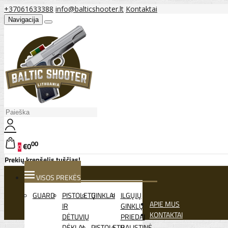
+37061633388
info@balticshooter.lt
Kontaktai
Navigacija
00
€0
0
Prekių krepšelis tuščias!
VISOS PREKĖS
GUARD
PISTOLETŲ
GINKLAI
ILGŲJŲ
APIE MUS
IR
GINKLŲ
KONTAKTAI
DĖTUVIŲ
PRIEDAI
DĖKLAI
PISTOLETŲ
BALISTINĖ