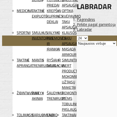
LABRADAR
PRIEDAI
APSAUGA
MEDICINA
TAKTINĖ
KREPŠIAI
OPTIKA
EKIPUOTĖ
KUPRINĖS
KVĖPAVIMO
Pagrindinis
DĖKLAI
TAKŲ
Pirkite pagal gamintoją
APSAUGA
Labradar
SPORTUI
SMULKUS
VALYMO
KLAUSOS
INVENTORIUS
PRIEMONĖS
/ AKIŲ
IR
APSAUGA
ĮRANKIAI
MASADA
ARMOUR
TAKTINĖ
MANTIS
RYŠIAI IR
SIMUNITION
APRANGA
TRENIRUOKLIAI
NAVIGACIJA
INERT
PRODUCTS
MOKOMIEJI
UŽTAISŲ
MAKETAI
ŽIBINTUVĖLIAI
WILEYX
ŠAUDYMO
REMONTO
AKINIAI
TRENIRUOTĖMS
IR
TOBULINIMO
PASLAUGOS
TOLIMASIS
KARIUOMENEI
LAUKO
TAKTINIAI