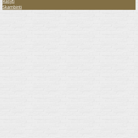
Rašyti
Skambinti