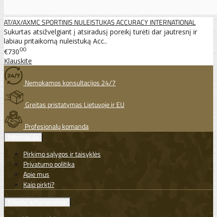
AT/AX/AXMC SPORTINIS NULEISTUKAS ACCURACY INTERNATIONAL
Sukurtas atsižvelgiant į atsiradusį poreikį turėti dar jautresnį ir
labiau pritaikomą nuleistuką Acc..
00
€730
Klauskite
Nemokamos konsultacijos 24/7
Greitas pristatymas Lietuvoje ir EU
Profesionalų komanda
Informacija
Pirkimo sąlygos ir taisyklės
Privatumo politika
Apie mus
Kaip pirkti?
Klientų aptarnavimas