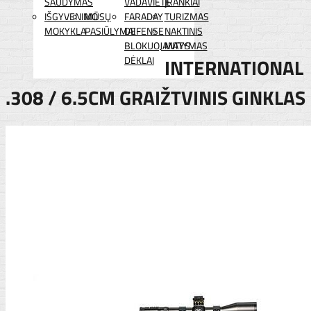
ŠAUDYMAS
VADAVIETĖ
ĮRANKIAI
IŠGYVENIMO
MŪSŲ
FARADAY
TURIZMAS
MOKYKLA
PASIŪLYMAI
DEFENSE
NAKTINIS
BLOKUOJANTYS
MATYMAS
DĖKLAI
INTERNATIONAL
.308 / 6.5CM GRAIŽTVINIS GINKLAS