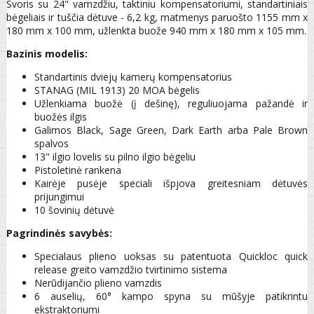
Svoris su 24" vamzdžiu, taktiniu kompensatoriumi, standartiniais
bėgeliais ir tuščia dėtuve - 6,2 kg, matmenys paruošto 1155 mm x
180 mm x 100 mm, užlenkta buože 940 mm x 180 mm x 105 mm.
Bazinis modelis:
Standartinis dviejų kamerų kompensatorius
STANAG (MIL 1913) 20 MOA bėgelis
Užlenkiama buožė (į dešinę), reguliuojama pažandė ir
buožės ilgis
Galimos Black, Sage Green, Dark Earth arba Pale Brown
spalvos
13" ilgio lovelis su pilno ilgio bėgeliu
Pistoletinė rankena
Kairėje pusėje speciali išpjova greitesniam dėtuvės
prijungimui
10 šovinių dėtuvė
Pagrindinės savybės:
Specialaus plieno uoksas su patentuota Quickloc quick
release greito vamzdžio tvirtinimo sistema
Nerūdijančio plieno vamzdis
6 auselių, 60° kampo spyna su mūšyje patikrintu
ekstraktoriumi