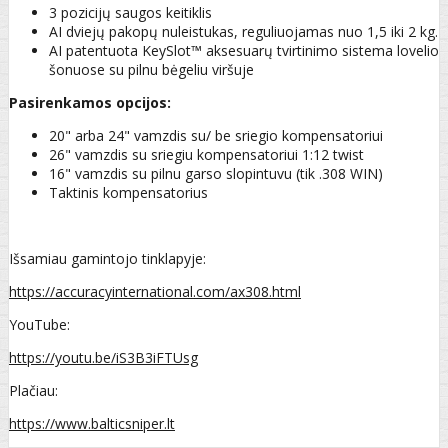
3 pozicijų saugos keitiklis
AI dviejų pakopų nuleistukas, reguliuojamas nuo 1,5 iki 2 kg.
AI patentuota KeySlot™ aksesuarų tvirtinimo sistema lovelio
šonuose su pilnu bėgeliu viršuje
Pasirenkamos opcijos:
20" arba 24" vamzdis su/ be sriegio kompensatoriui
26" vamzdis su sriegiu kompensatoriui 1:12 twist
16" vamzdis su pilnu garso slopintuvu (tik .308 WIN)
Taktinis kompensatorius
Išsamiau gamintojo tinklapyje:
https://accuracyinternational.com/ax308.html
YouTube:
https://youtu.be/iS3B3iFTUsg
Plačiau:
https://www.balticsniper.lt