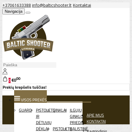
+37061633388
info@balticshooter.lt
Kontaktai
Navigacija
00
€0
0
Prekių krepšelis tuščias!
VISOS PREKĖS
GUARD
PISTOLETŲ
GINKLAI
ILGŲJŲ
APIE MUS
IR
GINKLŲ
KONTAKTAI
DĖTUVIŲ
PRIEDAI
DĖKLAI
PISTOLETŲ
BALISTINĖ
Pagrindinis