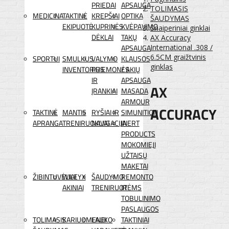
PRIEDAI
APSAUGA
TOLIMASIS
MEDICINA
TAKTINĖ
KREPŠIAI
OPTIKA
ŠAUDYMAS
EKIPUOTĖ
KUPRINĖS
KVĖPAVIMO
Snaiperiniai ginklai
DĖKLAI
TAKŲ
AX Accuracy
APSAUGA
International .308 /
6.5CM graižtvinis
SPORTUI
SMULKUS
VALYMO
KLAUSOS
ginklas
INVENTORIUS
PRIEMONĖS
/ AKIŲ
IR
APSAUGA
AX
ĮRANKIAI
MASADA
ARMOUR
ACCURACY
TAKTINĖ
MANTIS
RYŠIAI IR
SIMUNITION
APRANGA
TRENIRUOKLIAI
NAVIGACIJA
INERT
PRODUCTS
MOKOMIEJI
UŽTAISŲ
MAKETAI
ŽIBINTUVĖLIAI
WILEYX
ŠAUDYMO
REMONTO
AKINIAI
TRENIRUOTĖMS
IR
TOBULINIMO
PASLAUGOS
TOLIMASIS
KARIUOMENEI
LAUKO
TAKTINIAI