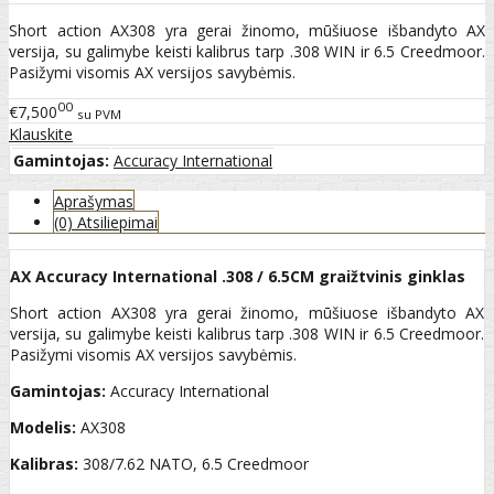
Short action AX308 yra gerai žinomo, mūšiuose išbandyto AX
versija, su galimybe keisti kalibrus tarp .308 WIN ir 6.5 Creedmoor.
Pasižymi visomis AX versijos savybėmis.
00
€7,500
su PVM
Klauskite
Gamintojas:
Accuracy International
Aprašymas
(0) Atsiliepimai
AX Accuracy International .308 / 6.5CM graižtvinis ginklas
Short action AX308 yra gerai žinomo, mūšiuose išbandyto AX
versija, su galimybe keisti kalibrus tarp .308 WIN ir 6.5 Creedmoor.
Pasižymi visomis AX versijos savybėmis.
Gamintojas:
Accuracy International
Modelis:
AX308
Kalibras:
308/7.62 NATO, 6.5 Creedmoor