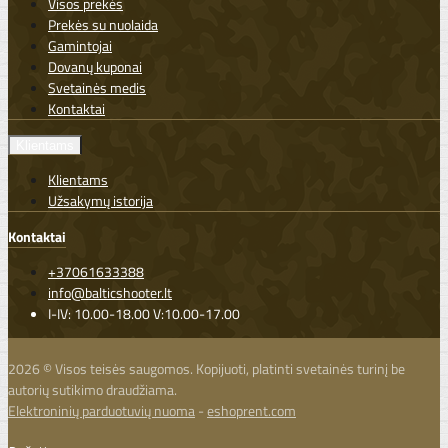
Visos prekės
Prekės su nuolaida
Gamintojai
Dovanų kuponai
Svetainės medis
Kontaktai
Klientams
Klientams
Užsakymų istorija
Kontaktai
+37061633388
info@balticshooter.lt
I-IV: 10.00-18.00 V:10.00-17.00
2026 © Visos teisės saugomos. Kopijuoti, platinti svetainės turinį be
autorių sutikimo draudžiama.
Elektroninių parduotuvių nuoma
-
eshoprent.com