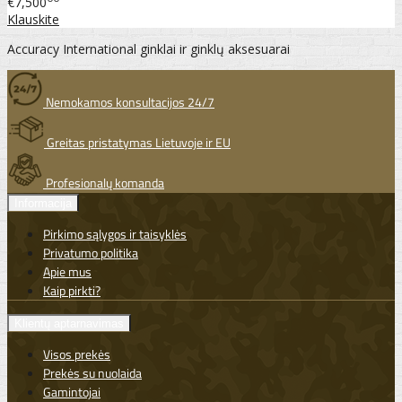
€7,500
Klauskite
Accuracy International ginklai ir ginklų aksesuarai
Nemokamos konsultacijos 24/7
Greitas pristatymas Lietuvoje ir EU
Profesionalų komanda
Informacija
Pirkimo sąlygos ir taisyklės
Privatumo politika
Apie mus
Kaip pirkti?
Klientų aptarnavimas
Visos prekės
Prekės su nuolaida
Gamintojai