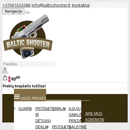
+37061633388
info@balticshooter.lt
Kontaktai
Navigacija
00
€0
0
Prekių krepšelis tuščias!
VISOS PREKĖS
GUARD
PISTOLETŲ
GINKLAI
ILGŲJŲ
APIE MUS
IR
GINKLŲ
KONTAKTAI
DĖTUVIŲ
PRIEDAI
DĖKLAI
PISTOLETŲ
BALISTINĖ