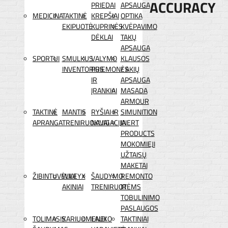
ACCURACY
PRIEDAI
APSAUGA
MEDICINA
TAKTINĖ
KREPŠIAI
OPTIKA
EKIPUOTĖ
KUPRINĖS
KVĖPAVIMO
DĖKLAI
TAKŲ
APSAUGA
SPORTUI
SMULKUS
VALYMO
KLAUSOS
INVENTORIUS
PRIEMONĖS
/ AKIŲ
IR
APSAUGA
ĮRANKIAI
MASADA
ARMOUR
TAKTINĖ
MANTIS
RYŠIAI IR
SIMUNITION
APRANGA
TRENIRUOKLIAI
NAVIGACIJA
INERT
PRODUCTS
MOKOMIEJI
UŽTAISŲ
MAKETAI
ŽIBINTUVĖLIAI
WILEYX
ŠAUDYMO
REMONTO
AKINIAI
TRENIRUOTĖMS
IR
TOBULINIMO
PASLAUGOS
TOLIMASIS
KARIUOMENEI
LAUKO
TAKTINIAI