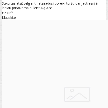
Sukurtas atsižvelgiant į atsiradusį poreikį turėti dar jautresnį ir
labiau pritaikomą nuleistuką Acc..
00
€730
Klauskite