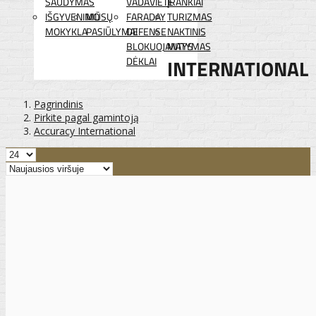
ŠAUDYMAS
VADAVIETĖ
ĮRANKIAI
IŠGYVENIMO
MŪSŲ
FARADAY
TURIZMAS
MOKYKLA
PASIŪLYMAI
DEFENSE
NAKTINIS
BLOKUOJANTYS
MATYMAS
DĖKLAI
INTERNATIONAL
Pagrindinis
Pirkite pagal gamintoją
Accuracy International