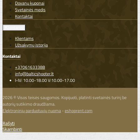
Dovanų kuponai
Svetainės medis
Kontaktai
Klientams
Klientams
Užsakymų istorija
Kontaktai
+37061633388
info@balticshooter.lt
I-IV: 10.00-18.00 V:10.00-17.00
2026 © Visos teisės saugomos. Kopijuoti, platinti svetainės turinį be
autorių sutikimo draudžiama.
Elektroninių parduotuvių nuoma
-
eshoprent.com
Rašyti
Skambinti