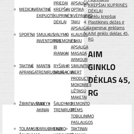
PRIEDAI
APSAUGA
KREPŠIAI KUPRINĖS
MEDICINA
TAKTINĖ
KREPŠIAI
OPTIKA
DĖKLAI
EKIPUOTĖ
KUPRINĖS
KVĖPAVIMO
Ginklų krepšiai
DĖKLAI
TAKŲ
Plastikinės dėžės ir
APSAUGA
lagaminai ginklams
AIM ginklo dėklas 45,
SPORTUI
SMULKUS
VALYMO
KLAUSOS
RG
INVENTORIUS
PRIEMONĖS
/ AKIŲ
IR
APSAUGA
AIM
ĮRANKIAI
MASADA
ARMOUR
GINKLO
TAKTINĖ
MANTIS
RYŠIAI IR
SIMUNITION
APRANGA
TRENIRUOKLIAI
NAVIGACIJA
INERT
DĖKLAS 45,
PRODUCTS
MOKOMIEJI
RG
UŽTAISŲ
MAKETAI
ŽIBINTUVĖLIAI
WILEYX
ŠAUDYMO
REMONTO
AKINIAI
TRENIRUOTĖMS
IR
TOBULINIMO
PASLAUGOS
TOLIMASIS
KARIUOMENEI
LAUKO
TAKTINIAI