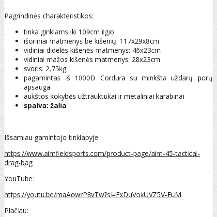
Pagrindinės charakteristikos:
tinka ginklams iki 109cm ilgio
išoriniai matmenys be kišenių: 117x29x8cm
vidiniai didelės kišenės matmenys: 46x23cm
vidiniai mažos kišenės matmenys: 28x23cm
svoris: 2,75kg
pagamintas iš 1000D Cordura su minkšta uždarų porų
apsauga
aukštos kokybės užtrauktukai ir metaliniai karabinai
spalva: žalia
Išsamiau gamintojo tinklapyje:
https://www.aimfieldsports.com/product-page/aim-45-tactical-
drag-bag
YouTube:
https://youtu.be/maAowrP8vTw?si=FxDuVokUVZ5V-EuM
Plačiau: