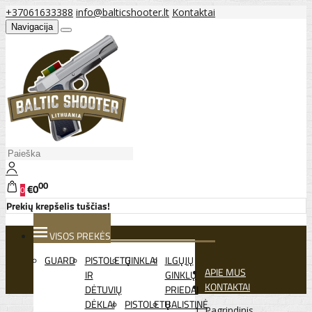
+37061633388
info@balticshooter.lt
Kontaktai
Navigacija
00
€0
0
Prekių krepšelis tuščias!
VISOS PREKĖS
GUARD
PISTOLETŲ
GINKLAI
ILGŲJŲ
APIE MUS
IR
GINKLŲ
KONTAKTAI
DĖTUVIŲ
PRIEDAI
DĖKLAI
PISTOLETŲ
BALISTINĖ
Pagrindinis