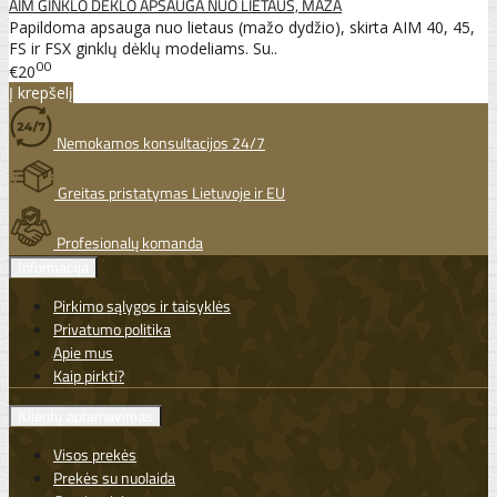
AIM GINKLO DĖKLO APSAUGA NUO LIETAUS, MAŽA
Papildoma apsauga nuo lietaus (mažo dydžio), skirta AIM 40, 45,
FS ir FSX ginklų dėklų modeliams. Su..
00
€20
Į krepšelį
Nemokamos konsultacijos 24/7
Greitas pristatymas Lietuvoje ir EU
Profesionalų komanda
Informacija
Pirkimo sąlygos ir taisyklės
Privatumo politika
Apie mus
Kaip pirkti?
Klientų aptarnavimas
Visos prekės
Prekės su nuolaida