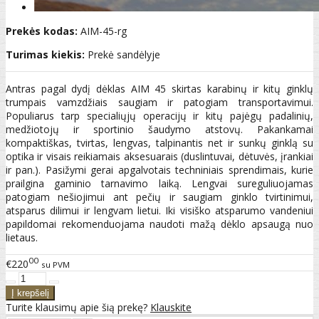
Prekės kodas:
AIM-45-rg
Turimas kiekis:
Prekė sandėlyje
Antras pagal dydį dėklas AIM 45 skirtas karabinų ir kitų ginklų
trumpais vamzdžiais saugiam ir patogiam transportavimui.
Populiarus tarp specialiųjų operacijų ir kitų pajėgų padalinių,
medžiotojų ir sportinio šaudymo atstovų. Pakankamai
kompaktiškas, tvirtas, lengvas, talpinantis net ir sunkų ginklą su
optika ir visais reikiamais aksesuarais (duslintuvai, dėtuvės, įrankiai
ir pan.). Pasižymi gerai apgalvotais techniniais sprendimais, kurie
prailgina gaminio tarnavimo laiką. Lengvai sureguliuojamas
patogiam nešiojimui ant pečių ir saugiam ginklo tvirtinimui,
atsparus dilimui ir lengvam lietui. Iki visiško atsparumo vandeniui
papildomai rekomenduojama naudoti mažą dėklo apsaugą nuo
lietaus.
00
€220
su PVM
Turite klausimų apie šią prekę?
Klauskite