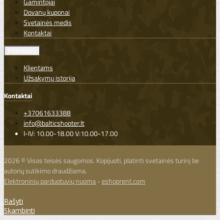
Gamintojai
Dovanų kuponai
Svetainės medis
Kontaktai
Klientams
Klientams
Užsakymų istorija
Kontaktai
+37061633388
info@balticshooter.lt
I-IV: 10.00-18.00 V:10.00-17.00
2026 © Visos teisės saugomos. Kopijuoti, platinti svetainės turinį be
autorių sutikimo draudžiama.
Elektroninių parduotuvių nuoma
-
eshoprent.com
Rašyti
Skambinti