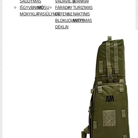
ŠAUDYMAS
VADAVIETĖ
ĮRANKIAI
IŠGYVENIMO
MŪSŲ
FARADAY
TURIZMAS
MOKYKLA
PASIŪLYMAI
DEFENSE
NAKTINIS
BLOKUOJANTYS
MATYMAS
DĖKLAI