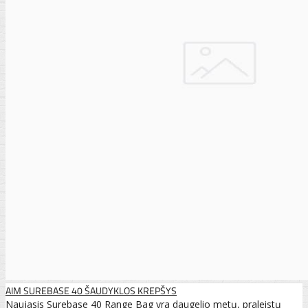
AIM SUREBASE 40 ŠAUDYKLOS KREPŠYS
Naujasis Surebase 40 Range Bag yra daugelio metų, praleistų