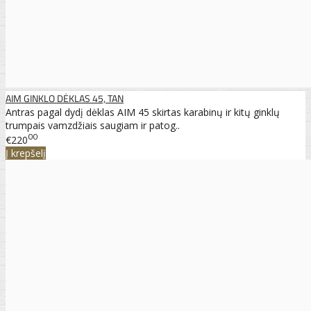
AIM GINKLO DĖKLAS 45, TAN
Antras pagal dydį dėklas AIM 45 skirtas karabinų ir kitų ginklų
trumpais vamzdžiais saugiam ir patog..
00
€220
Į krepšelį