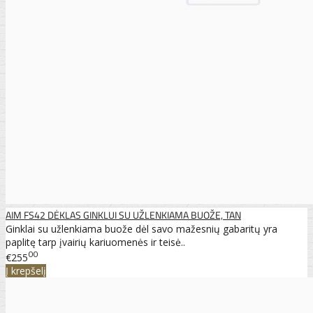
AIM FS42 DĖKLAS GINKLUI SU UŽLENKIAMA BUOŽE, TAN
Ginklai su užlenkiama buože dėl savo mažesnių gabaritų yra
paplitę tarp įvairių kariuomenės ir teisė..
00
€255
Į krepšelį