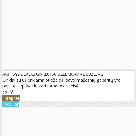
AIM FS42 DĖKLAS GINKLUI SU UŽLENKIAMA BUOŽE, RG
Ginklai su užlenkiama buože dėl savo mažesnių gabaritų yra
paplitę tarp įvairių kariuomenės ir teisė..
00
€255
Į krepšelį
Populiari