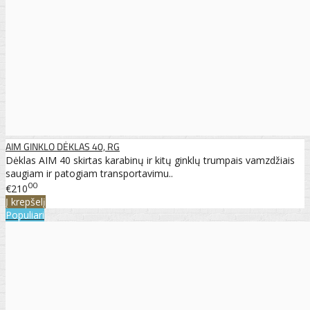
AIM GINKLO DĖKLAS 40, RG
Dėklas AIM 40 skirtas karabinų ir kitų ginklų trumpais vamzdžiais
saugiam ir patogiam transportavimu..
00
€210
Į krepšelį
Populiari