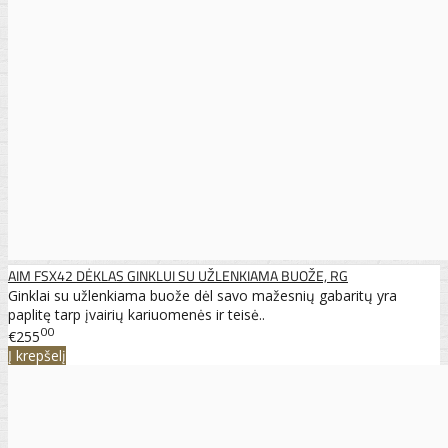
AIM FSX42 DĖKLAS GINKLUI SU UŽLENKIAMA BUOŽE, RG
Ginklai su užlenkiama buože dėl savo mažesnių gabaritų yra
paplitę tarp įvairių kariuomenės ir teisė..
00
€255
Į krepšelį