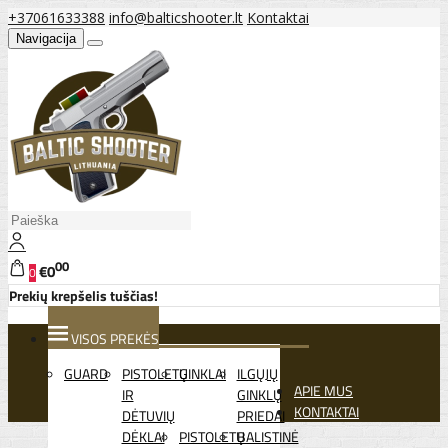
+37061633388
info@balticshooter.lt
Kontaktai
Navigacija
00
€0
0
Prekių krepšelis tuščias!
VISOS PREKĖS
GUARD
PISTOLETŲ
GINKLAI
ILGŲJŲ
APIE MUS
IR
GINKLŲ
KONTAKTAI
DĖTUVIŲ
PRIEDAI
DĖKLAI
PISTOLETŲ
BALISTINĖ