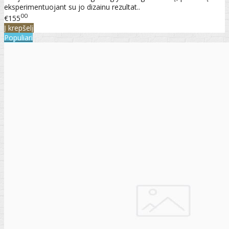
eksperimentuojant su jo dizainu rezultat..
00
€155
Į krepšelį
Populiari