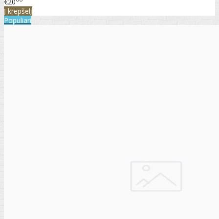
€20
Į krepšelį
Populiari