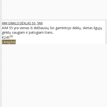
AIM GINKLO DĖKLAS 55, TAN
AIM 55 yra vienas iš didžiausių šio gamintojo dėklų, skirtas ilgųjų
ginklų saugiam ir patogiam trans..
00
€245
Į krepšelį