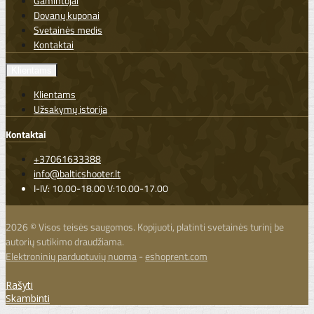
Gamintojai
Dovanų kuponai
Svetainės medis
Kontaktai
Klientams
Klientams
Užsakymų istorija
Kontaktai
+37061633388
info@balticshooter.lt
I-IV: 10.00-18.00 V:10.00-17.00
2026 © Visos teisės saugomos. Kopijuoti, platinti svetainės turinį be
autorių sutikimo draudžiama.
Elektroninių parduotuvių nuoma
-
eshoprent.com
Rašyti
Skambinti