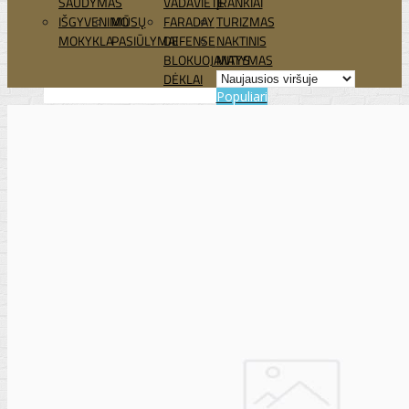
ŠAUDYMAS
VADAVIETĖ
ĮRANKIAI
IŠGYVENIMO
MŪSŲ
FARADAY
TURIZMAS
MOKYKLA
PASIŪLYMAI
DEFENSE
NAKTINIS
BLOKUOJANTYS
MATYMAS
DĖKLAI
Populiari