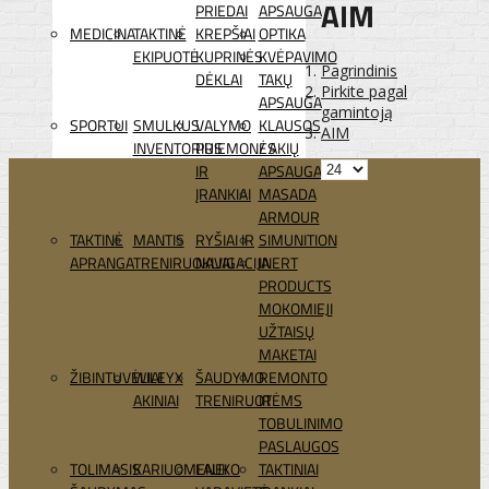
AIM
PRIEDAI
APSAUGA
MEDICINA
TAKTINĖ
KREPŠIAI
OPTIKA
EKIPUOTĖ
KUPRINĖS
KVĖPAVIMO
Pagrindinis
DĖKLAI
TAKŲ
Pirkite pagal
APSAUGA
gamintoją
SPORTUI
SMULKUS
VALYMO
KLAUSOS
AIM
INVENTORIUS
PRIEMONĖS
/ AKIŲ
IR
APSAUGA
ĮRANKIAI
MASADA
ARMOUR
TAKTINĖ
MANTIS
RYŠIAI IR
SIMUNITION
APRANGA
TRENIRUOKLIAI
NAVIGACIJA
INERT
PRODUCTS
MOKOMIEJI
UŽTAISŲ
MAKETAI
ŽIBINTUVĖLIAI
WILEYX
ŠAUDYMO
REMONTO
AKINIAI
TRENIRUOTĖMS
IR
TOBULINIMO
PASLAUGOS
TOLIMASIS
KARIUOMENEI
LAUKO
TAKTINIAI